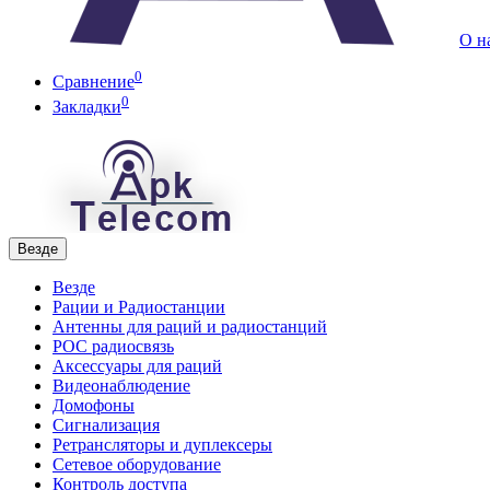
О н
0
Сравнение
0
Закладки
Везде
Везде
Рации и Радиостанции
Антенны для раций и радиостанций
POC радиосвязь
Аксессуары для раций
Видеонаблюдение
Домофоны
Сигнализация
Ретрансляторы и дуплексеры
Сетевое оборудование
Контроль доступа