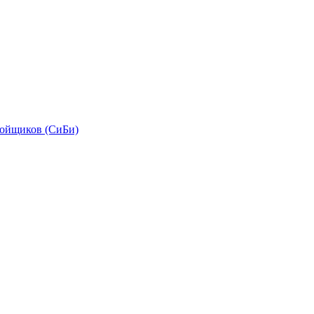
бойщиков (СиБи)