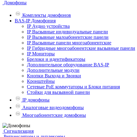
Домофоны
Комплекты домофонов
BAS-IP Домофония
IP Аудио устройства
IP Вызывные индивидуальные панели
IP Вызывные малоабонентские панели
IP Вызывные панели многоабонентские
IP Гибридные многоабонентские вызывные панели
IP Мониторы
Брелоки и идентификаторы
Дополнительное оборудование BAS-IP
Дополнительные модули
Кнопки Выхода и Звонки
Кронштейны
Сетевые PoE коммутаторы и Блоки питания
Стойки для вызывной панели
IP домофоны
Аналоговые видеодомофоны
Многоабонентские домофоны
Сигнализация
Ретрансляторы и дуплексеры