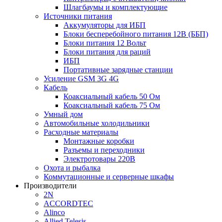
Шлагбаумы и комплектующие
Источники питания
Аккумуляторы для ИБП
Блоки бесперебойного питания 12В (ББП)
Блоки питания 12 Вольт
Блоки питания для раций
ИБП
Портативные зарядные станции
Усиление GSM 3G 4G
Кабель
Коаксиальный кабель 50 Ом
Коаксиальный кабель 75 Ом
Умный дом
Автомобильные холодильники
Расходные материалы
Монтажные коробки
Разъемы и переходники
Электротовары 220В
Охота и рыбалка
Коммутационные и серверные шкафы
Производители
2N
ACCORDTEC
Alinco
Allied Telesis