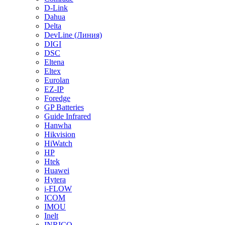
D-Link
Dahua
Delta
DevLine (Линия)
DIGI
DSC
Eltena
Eltex
Eurolan
EZ-IP
Foredge
GP Batteries
Guide Infrared
Hanwha
Hikvision
HiWatch
HP
Htek
Huawei
Hytera
i-FLOW
ICOM
IMOU
Inelt
INRICO