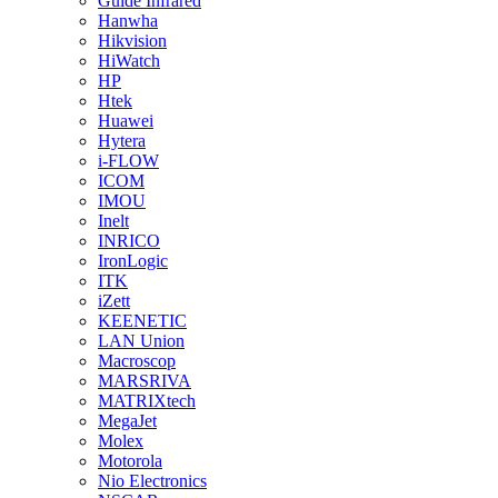
Guide Infrared
Hanwha
Hikvision
HiWatch
HP
Htek
Huawei
Hytera
i-FLOW
ICOM
IMOU
Inelt
INRICO
IronLogic
ITK
iZett
KEENETIC
LAN Union
Macroscop
MARSRIVA
MATRIXtech
MegaJet
Molex
Motorola
Nio Electronics