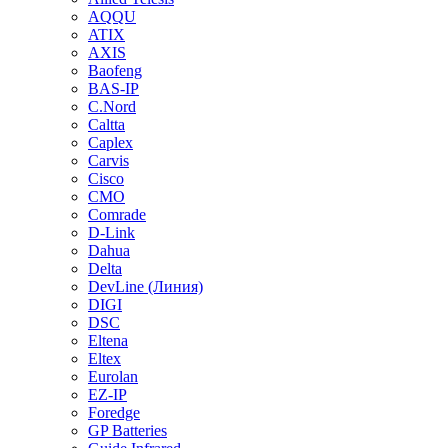
AQQU
ATIX
AXIS
Baofeng
BAS-IP
C.Nord
Caltta
Caplex
Carvis
Cisco
CMO
Comrade
D-Link
Dahua
Delta
DevLine (Линия)
DIGI
DSC
Eltena
Eltex
Eurolan
EZ-IP
Foredge
GP Batteries