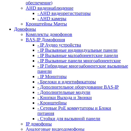
обеспечение)
AHD видеонаблюдение
- AHD видеорегистраторы
- AHD камеры
Кронштейны Мачты
Домофоны
Комплекты домофонов
BAS-IP Домофония
- IP Аудио устройства
- IP Вызывные индивидуальные панели
- IP Вызывные малоабонентские панели
- IP Вызывные панели многоабонентские
- IP Гибридные многоабонентские вызывные
панели
- IP Мониторы
- Брелоки и идентификаторы
- Дополнительное оборудование BAS-IP
- Дополнительные модули
- Кнопки Выхода и Звонки
- Кронштейны
- Сетевые PoE коммутаторы и Блоки
питания
- Стойки для вызывной панели
IP домофоны
Аналоговые видеодомофоны