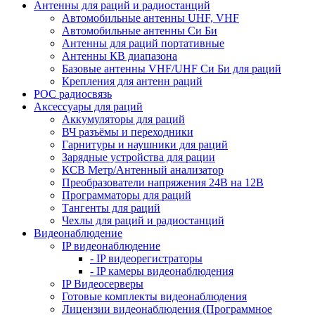
Антенны для раций и радиостанций
Автомобильные антенны UHF, VHF
Автомобильные антенны Си Би
Антенны для раций портативные
Антенны КВ диапазона
Базовые антенны VHF/UHF Си Би для раций
Крепления для антенн раций
POC радиосвязь
Аксессуары для раций
Аккумуляторы для раций
ВЧ разъёмы и переходники
Гарнитуры и наушники для раций
Зарядные устройства для рации
КСВ Метр/Антенный анализатор
Преобразователи напряжения 24В на 12В
Программаторы для раций
Тангенты для раций
Чехлы для раций и радиостанций
Видеонаблюдение
IP видеонаблюдение
- IP видеорегистраторы
- IP камеры видеонаблюдения
IP Видеосерверы
Готовые комплекты видеонаблюдения
Лицензии видеонаблюдения (Программное