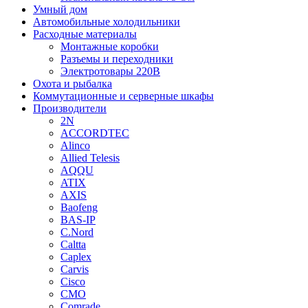
Умный дом
Автомобильные холодильники
Расходные материалы
Монтажные коробки
Разъемы и переходники
Электротовары 220В
Охота и рыбалка
Коммутационные и серверные шкафы
Производители
2N
ACCORDTEC
Alinco
Allied Telesis
AQQU
ATIX
AXIS
Baofeng
BAS-IP
C.Nord
Caltta
Caplex
Carvis
Cisco
CMO
Comrade