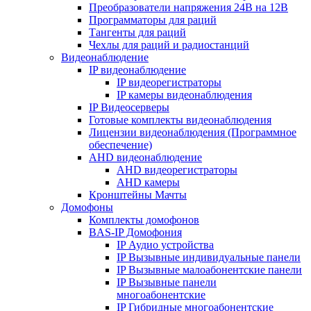
Преобразователи напряжения 24В на 12В
Программаторы для раций
Тангенты для раций
Чехлы для раций и радиостанций
Видеонаблюдение
IP видеонаблюдение
IP видеорегистраторы
IP камеры видеонаблюдения
IP Видеосерверы
Готовые комплекты видеонаблюдения
Лицензии видеонаблюдения (Программное
обеспечение)
AHD видеонаблюдение
AHD видеорегистраторы
AHD камеры
Кронштейны Мачты
Домофоны
Комплекты домофонов
BAS-IP Домофония
IP Аудио устройства
IP Вызывные индивидуальные панели
IP Вызывные малоабонентские панели
IP Вызывные панели
многоабонентские
IP Гибридные многоабонентские