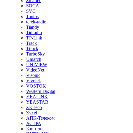
Smartec
SOCA
SVC
Tantos
terek-radio
Tiandy
Tidradio
TP-Link
Track
Ttlock
TurboSky
Uniarch
UNIVIEW
VideoNet
Visonic
Vivotek
VOSTOK
Western Digital
YEALINK
YEASTAR
ZKTeco
Zyxel
АПК-Телеком
АСТРА
Бастион