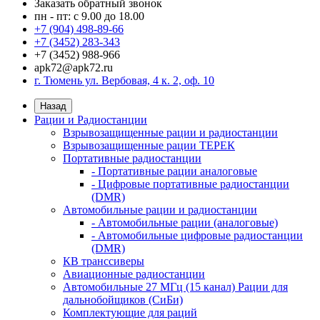
Заказать обратный звонок
пн - пт: с 9.00 до 18.00
+7 (904) 498-89-66
+7 (3452) 283-343
+7 (3452) 988-966
apk72@apk72.ru
г. Тюмень ул. Вербовая, 4 к. 2, оф. 10
Назад
Рации и Радиостанции
Взрывозащищенные рации и радиостанции
Взрывозащищенные рации ТЕРЕК
Портативные радиостанции
- Портативные рации аналоговые
- Цифровые портативные радиостанции
(DMR)
Автомобильные рации и радиостанции
- Автомобильные рации (аналоговые)
- Автомобильные цифровые радиостанции
(DMR)
КВ транссиверы
Авиационные радиостанции
Автомобильные 27 МГц (15 канал) Рации для
дальнобойщиков (СиБи)
Комплектующие для раций