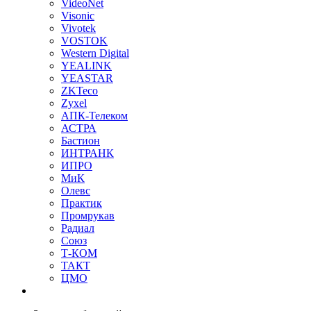
VideoNet
Visonic
Vivotek
VOSTOK
Western Digital
YEALINK
YEASTAR
ZKTeco
Zyxel
АПК-Телеком
АСТРА
Бастион
ИНТРАНК
ИПРО
МиК
Олевс
Практик
Промрукав
Радиал
Союз
Т-КОМ
ТАКТ
ЦМО