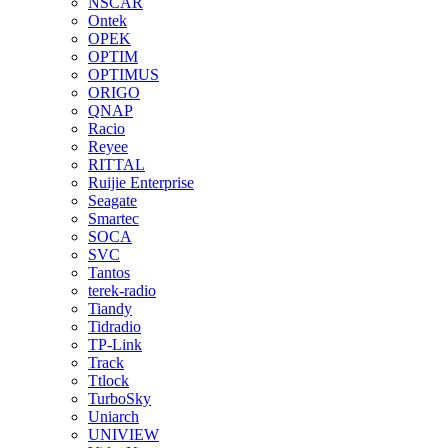
NSCAR
Ontek
OPEK
OPTIM
OPTIMUS
ORIGO
QNAP
Racio
Reyee
RITTAL
Ruijie Enterprise
Seagate
Smartec
SOCA
SVC
Tantos
terek-radio
Tiandy
Tidradio
TP-Link
Track
Ttlock
TurboSky
Uniarch
UNIVIEW