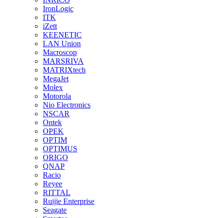
IronLogic
ITK
iZett
KEENETIC
LAN Union
Macroscop
MARSRIVA
MATRIXtech
MegaJet
Molex
Motorola
Nio Electronics
NSCAR
Ontek
OPEK
OPTIM
OPTIMUS
ORIGO
QNAP
Racio
Reyee
RITTAL
Ruijie Enterprise
Seagate