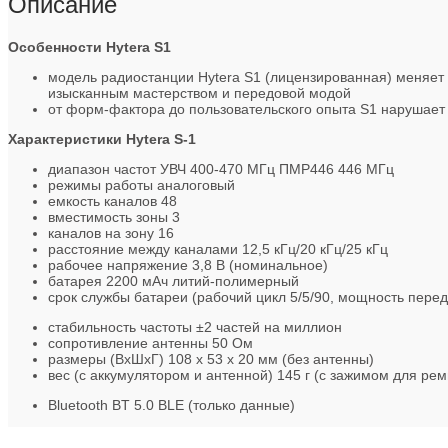
Описание
Особенности Hytera S1
модель радиостанции Hytera S1 (лицензированная) меняет с
изысканным мастерством и передовой модой
от форм-фактора до пользовательского опыта S1 нарушает
Характеристики Hytera S-1
диапазон частот УВЧ 400-470 МГц ПМР446 446 МГц
режимы работы аналоговый
емкость каналов 48
вместимость зоны 3
каналов на зону 16
расстояние между каналами 12,5 кГц/20 кГц/25 кГц
рабочее напряжение 3,8 В (номинальное)
батарея 2200 мАч литий-полимерный
срок службы батареи (рабочий цикл 5/5/90, мощность перед
стабильность частоты ±2 частей на миллион
сопротивление антенны 50 Ом
размеры (ВxШxГ) 108 х 53 х 20 мм (без антенны)
вес (с аккумулятором и антенной) 145 г (с зажимом для рем
Bluetooth BT 5.0 BLE (только данные)