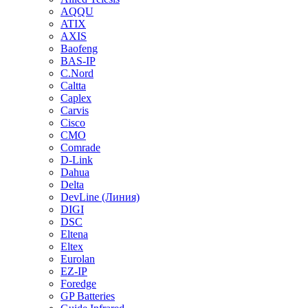
AQQU
ATIX
AXIS
Baofeng
BAS-IP
C.Nord
Caltta
Caplex
Carvis
Cisco
CMO
Comrade
D-Link
Dahua
Delta
DevLine (Линия)
DIGI
DSC
Eltena
Eltex
Eurolan
EZ-IP
Foredge
GP Batteries