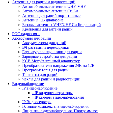
Антенны для раций и радиостанций
Автомобильные антенны UHF, VHF
Автомобильные антенны Си Би
Антенны для раций портативные
Антенны КВ диапазона
Базовые антенны VHF/UHF Си Би для раций
Крепления для антенн раций
POC радиосвязь
Аксессуары для раций
Аккумуляторы для раций
ВЧ разъёмы и переходники
Гарнитуры и наушники для раций
Зарядные устройства для рации
КСВ Метр/Антенный анализатор
Преобразователи напряжения 24В на 12В
Программаторы для раций
Тангенты для раций
Чехлы для раций и радиостанций
Видеонаблюдение
IP видеонаблюдение
- IP видеорегистраторы
- IP камеры видеонаблюдения
IP Видеосерверы
Готовые комплекты видеонаблюдения
Лицензии видеонаблюдения (Программное