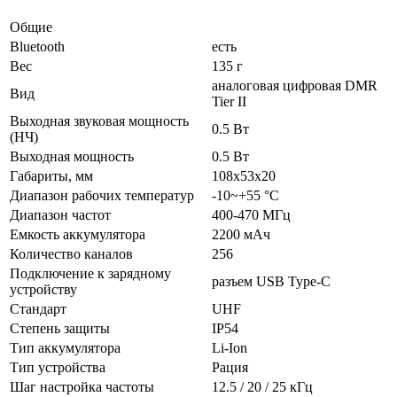
Общие
Bluetooth
есть
Вес
135 г
аналоговая цифровая DMR
Вид
Tier II
Выходная звуковая мощность
0.5 Вт
(НЧ)
Выходная мощность
0.5 Вт
Габариты, мм
108x53x20
Диапазон рабочих температур
-10~+55 °C
Диапазон частот
400-470 МГц
Емкость аккумулятора
2200 мАч
Количество каналов
256
Подключение к зарядному
разъем USB Type-C
устройству
Стандарт
UHF
Степень защиты
IP54
Тип аккумулятора
Li-Ion
Тип устройства
Рация
Шаг настройка частоты
12.5 / 20 / 25 кГц