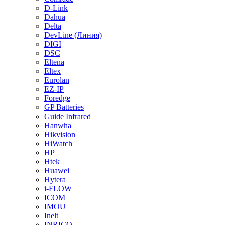
D-Link
Dahua
Delta
DevLine (Линия)
DIGI
DSC
Eltena
Eltex
Eurolan
EZ-IP
Foredge
GP Batteries
Guide Infrared
Hanwha
Hikvision
HiWatch
HP
Htek
Huawei
Hytera
i-FLOW
ICOM
IMOU
Inelt
INRICO