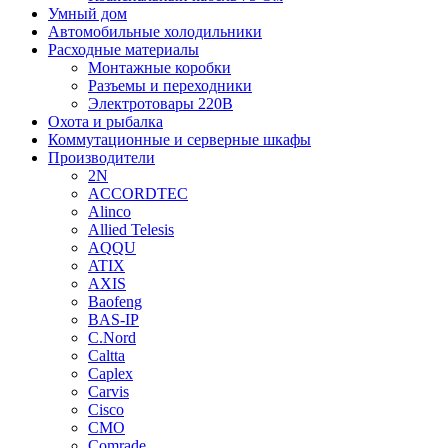
Умный дом
Автомобильные холодильники
Расходные материалы
Монтажные коробки
Разъемы и переходники
Электротовары 220В
Охота и рыбалка
Коммутационные и серверные шкафы
Производители
2N
ACCORDTEC
Alinco
Allied Telesis
AQQU
ATIX
AXIS
Baofeng
BAS-IP
C.Nord
Caltta
Caplex
Carvis
Cisco
CMO
Comrade