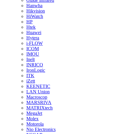
Guide Infrared
Hanwha
Hikvision
HiWatch
HP
Htek
Huawei
Hytera
i-FLOW
ICOM
IMOU
Inelt
INRICO
IronLogic
ITK
iZett
KEENETIC
LAN Union
Macroscop
MARSRIVA
MATRIXtech
MegaJet
Molex
Motorola
Nio Electronics