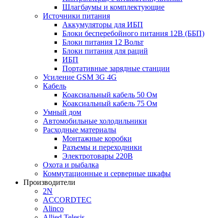
Шлагбаумы и комплектующие
Источники питания
Аккумуляторы для ИБП
Блоки бесперебойного питания 12В (ББП)
Блоки питания 12 Вольт
Блоки питания для раций
ИБП
Портативные зарядные станции
Усиление GSM 3G 4G
Кабель
Коаксиальный кабель 50 Ом
Коаксиальный кабель 75 Ом
Умный дом
Автомобильные холодильники
Расходные материалы
Монтажные коробки
Разъемы и переходники
Электротовары 220В
Охота и рыбалка
Коммутационные и серверные шкафы
Производители
2N
ACCORDTEC
Alinco
Allied Telesis