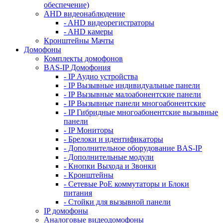
обеспечение)
AHD видеонаблюдение
- AHD видеорегистраторы
- AHD камеры
Кронштейны Мачты
Домофоны
Комплекты домофонов
BAS-IP Домофония
- IP Аудио устройства
- IP Вызывные индивидуальные панели
- IP Вызывные малоабонентские панели
- IP Вызывные панели многоабонентские
- IP Гибридные многоабонентские вызывные
панели
- IP Мониторы
- Брелоки и идентификаторы
- Дополнительное оборудование BAS-IP
- Дополнительные модули
- Кнопки Выхода и Звонки
- Кронштейны
- Сетевые PoE коммутаторы и Блоки
питания
- Стойки для вызывной панели
IP домофоны
Аналоговые видеодомофоны