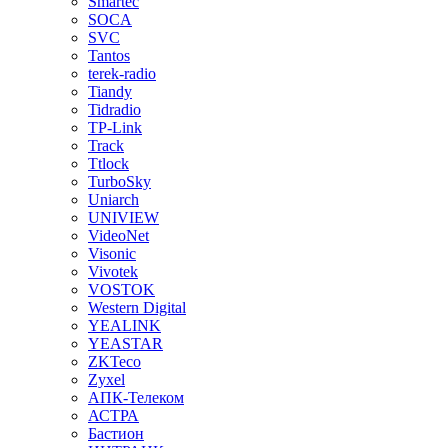
Smartec
SOCA
SVC
Tantos
terek-radio
Tiandy
Tidradio
TP-Link
Track
Ttlock
TurboSky
Uniarch
UNIVIEW
VideoNet
Visonic
Vivotek
VOSTOK
Western Digital
YEALINK
YEASTAR
ZKTeco
Zyxel
АПК-Телеком
АСТРА
Бастион