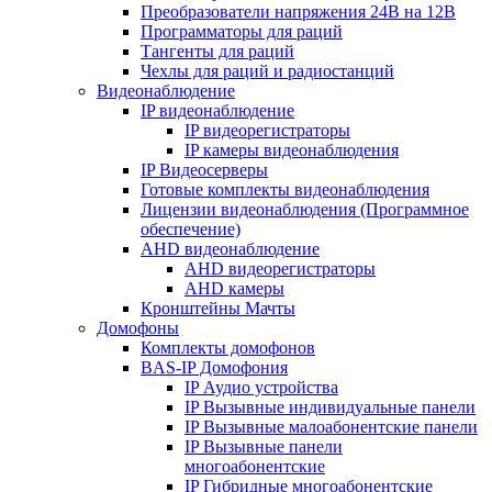
Преобразователи напряжения 24В на 12В
Программаторы для раций
Тангенты для раций
Чехлы для раций и радиостанций
Видеонаблюдение
IP видеонаблюдение
IP видеорегистраторы
IP камеры видеонаблюдения
IP Видеосерверы
Готовые комплекты видеонаблюдения
Лицензии видеонаблюдения (Программное
обеспечение)
AHD видеонаблюдение
AHD видеорегистраторы
AHD камеры
Кронштейны Мачты
Домофоны
Комплекты домофонов
BAS-IP Домофония
IP Аудио устройства
IP Вызывные индивидуальные панели
IP Вызывные малоабонентские панели
IP Вызывные панели
многоабонентские
IP Гибридные многоабонентские