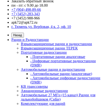
Заказать обратный звонок
пн - пт: с 9.00 до 18.00
+7 (904) 498-89-66
+7 (3452) 283-343
+7 (3452) 988-966
apk72@apk72.ru
г. Тюмень ул. Вербовая, 4 к. 2, оф. 10
Назад
Рации и Радиостанции
Взрывозащищенные рации и радиостанции
Взрывозащищенные рации ТЕРЕК
Портативные радиостанции
- Портативные рации аналоговые
- Цифровые портативные радиостанции
(DMR)
Автомобильные рации и радиостанции
- Автомобильные рации (аналоговые)
- Автомобильные цифровые радиостанции
(DMR)
КВ транссиверы
Авиационные радиостанции
Автомобильные 27 МГц (15 канал) Рации для
дальнобойщиков (СиБи)
Комплектующие для раций