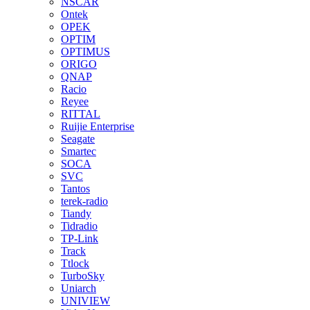
NSCAR
Ontek
OPEK
OPTIM
OPTIMUS
ORIGO
QNAP
Racio
Reyee
RITTAL
Ruijie Enterprise
Seagate
Smartec
SOCA
SVC
Tantos
terek-radio
Tiandy
Tidradio
TP-Link
Track
Ttlock
TurboSky
Uniarch
UNIVIEW