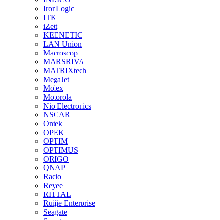
IronLogic
ITK
iZett
KEENETIC
LAN Union
Macroscop
MARSRIVA
MATRIXtech
MegaJet
Molex
Motorola
Nio Electronics
NSCAR
Ontek
OPEK
OPTIM
OPTIMUS
ORIGO
QNAP
Racio
Reyee
RITTAL
Ruijie Enterprise
Seagate