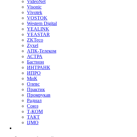
VideoNet
Visonic
Vivotek
VOSTOK
Western Digital
YEALINK
YEASTAR
ZKTeco
Zyxel
АПК-Телеком
АСТРА
Бастион
ИНТРАНК
ИПРО
МиК
Олевс
Практик
Промрукав
Радиал
Союз
Т-КОМ
ТАКТ
ЦМО