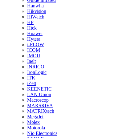
Guide Infrared
Hanwha
Hikvision
HiWatch
HP
Htek
Huawei
Hytera
i-FLOW
ICOM
IMOU
Inelt
INRICO
IronLogic
ITK
iZett
KEENETIC
LAN Union
Macroscop
MARSRIVA
MATRIXtech
MegaJet
Molex
Motorola
Nio Electronics