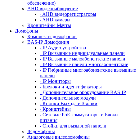
обеспечение)
AHD видеонаблюдение
- AHD видеорегистраторы
- AHD камеры
Кронштейны Мачты
Домофоны
Комплекты домофонов
BAS-IP Домофония
- IP Аудио устройства
- IP Вызывные индивидуальные панели
- IP Вызывные малоабонентские панели
- IP Вызывные панели многоабонентские
- IP Гибридные многоабонентские вызывные
панели
- IP Мониторы
- Брелоки и идентификаторы
- Дополнительное оборудование BAS-IP
- Дополнительные модули
- Кнопки Выхода и Звонки
- Кронштейны
- Сетевые PoE коммутаторы и Блоки
питания
- Стойки для вызывной панели
IP домофоны
Аналоговые видеодомофоны