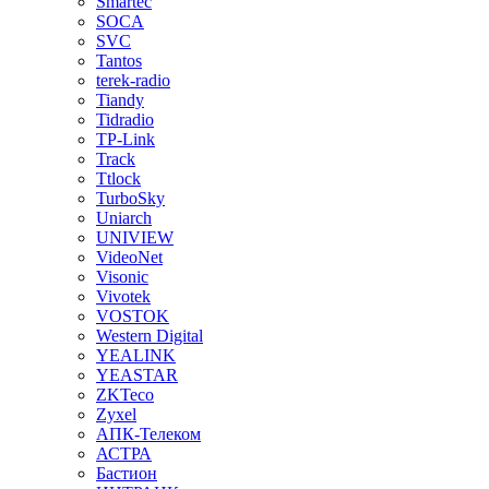
Smartec
SOCA
SVC
Tantos
terek-radio
Tiandy
Tidradio
TP-Link
Track
Ttlock
TurboSky
Uniarch
UNIVIEW
VideoNet
Visonic
Vivotek
VOSTOK
Western Digital
YEALINK
YEASTAR
ZKTeco
Zyxel
АПК-Телеком
АСТРА
Бастион