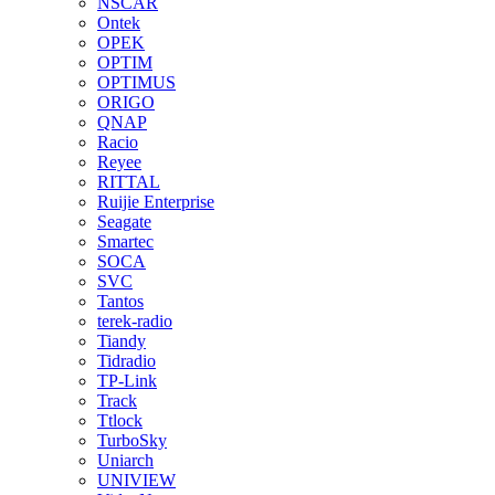
NSCAR
Ontek
OPEK
OPTIM
OPTIMUS
ORIGO
QNAP
Racio
Reyee
RITTAL
Ruijie Enterprise
Seagate
Smartec
SOCA
SVC
Tantos
terek-radio
Tiandy
Tidradio
TP-Link
Track
Ttlock
TurboSky
Uniarch
UNIVIEW