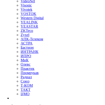
VideoNet
Visonic
Vivotek
VOSTOK
Western Digital
YEALINK
YEASTAR
ZKTeco
Zyxel
АПК-Телеком
АСТРА
Бастион
ИНТРАНК
ИПРО
МиК
Олевс
Практик
Промрукав
Радиал
Союз
Т-КОМ
ТАКТ
ЦМО