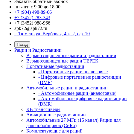
Заказать обратный звонок
пн - пт: с 9.00 до 18.00
+7 (904) 498-89-66
+7 (3452) 283-343
+7 (3452) 988-966
apk72@apk72.ru
г. Тюмень ул. Вербовая, 4 к. 2, оф. 10
Назад
Рации и Радиостанции
Взрывозащищенные рации и радиостанции
Взрывозащищенные рации ТЕРЕК
Портативные радиостанции
- Портативные рации аналоговые
- Цифровые портативные радиостанции
(DMR)
Автомобильные рации и радиостанции
- Автомобильные рации (аналоговые)
- Автомобильные цифровые радиостанции
(DMR)
КВ транссиверы
Авиационные радиостанции
Автомобильные 27 МГц (15 канал) Рации для
дальнобойщиков (СиБи)
Комплектующие для раций