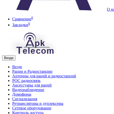
О н
0
Сравнение
0
Закладки
Везде
Везде
Рации и Радиостанции
Антенны для раций и радиостанций
POC радиосвязь
Аксессуары для раций
Видеонаблюдение
Домофоны
Сигнализация
Ретрансляторы и дуплексеры
Сетевое оборудование
Контроль доступа