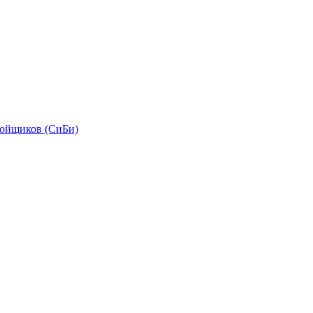
бойщиков (СиБи)