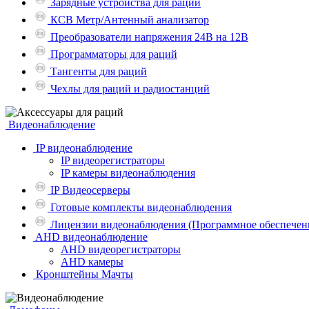
Зарядные устройства для рации
КСВ Метр/Антенный анализатор
Преобразователи напряжения 24В на 12В
Программаторы для раций
Тангенты для раций
Чехлы для раций и радиостанций
Видеонаблюдение
IP видеонаблюдение
IP видеорегистраторы
IP камеры видеонаблюдения
IP Видеосерверы
Готовые комплекты видеонаблюдения
Лицензии видеонаблюдения (Программное обеспечен
AHD видеонаблюдение
AHD видеорегистраторы
AHD камеры
Кронштейны Мачты