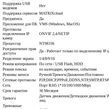
Поддержка USB
Нет
модемов
Поддержка сервисов
MATRIXcloud
Предзапись
Да
Приложение для ПК
VMS (Windows, MacOS)
Протоколы
подключения IP
ONVIF 2,4/NETIP
камер
Процессор
NT98336
Разграничение прав
Да - Работает только по выделенному IP 
доступа
Разделение экрана
1/4/8/9/16
Режим копирования
По сети / USB Flash, HDD
Режим поиска
по календарю, времени, событиям
Режимы записи
Ручной/Тревоги/Движение/Постоянно
Сетевые протоколы
P2P,DHCP,PPPoE,DDNS,NTP,SMTP,RTSP,
Сеть
Порт RJ45 1*10/100/1000/Mbps
Срок гарантии
36 Месяцев
Датчик движения/Детекцкия движения/ Р
Тревога
лиц
Тревожные