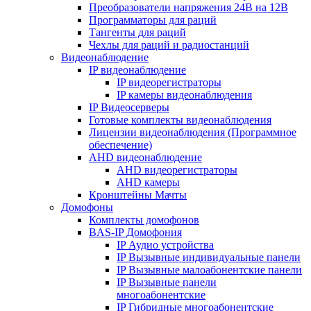
Преобразователи напряжения 24В на 12В
Программаторы для раций
Тангенты для раций
Чехлы для раций и радиостанций
Видеонаблюдение
IP видеонаблюдение
IP видеорегистраторы
IP камеры видеонаблюдения
IP Видеосерверы
Готовые комплекты видеонаблюдения
Лицензии видеонаблюдения (Программное
обеспечение)
AHD видеонаблюдение
AHD видеорегистраторы
AHD камеры
Кронштейны Мачты
Домофоны
Комплекты домофонов
BAS-IP Домофония
IP Аудио устройства
IP Вызывные индивидуальные панели
IP Вызывные малоабонентские панели
IP Вызывные панели
многоабонентские
IP Гибридные многоабонентские