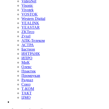
VideoNet
Visonic
Vivotek
VOSTOK
Western Digital
YEALINK
YEASTAR
ZKTeco
Zyxel
АПК-Телеком
АСТРА
Бастион
ИНТРАНК
ИПРО
МиК
Олевс
Практик
Промрукав
Радиал
Союз
Т-КОМ
ТАКТ
ЦМО