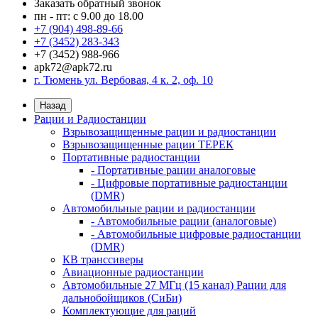
Заказать обратный звонок
пн - пт: с 9.00 до 18.00
+7 (904) 498-89-66
+7 (3452) 283-343
+7 (3452) 988-966
apk72@apk72.ru
г. Тюмень ул. Вербовая, 4 к. 2, оф. 10
Назад
Рации и Радиостанции
Взрывозащищенные рации и радиостанции
Взрывозащищенные рации ТЕРЕК
Портативные радиостанции
- Портативные рации аналоговые
- Цифровые портативные радиостанции
(DMR)
Автомобильные рации и радиостанции
- Автомобильные рации (аналоговые)
- Автомобильные цифровые радиостанции
(DMR)
КВ транссиверы
Авиационные радиостанции
Автомобильные 27 МГц (15 канал) Рации для
дальнобойщиков (СиБи)
Комплектующие для раций