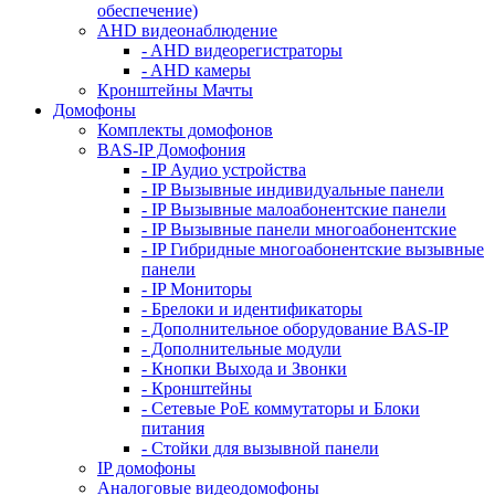
обеспечение)
AHD видеонаблюдение
- AHD видеорегистраторы
- AHD камеры
Кронштейны Мачты
Домофоны
Комплекты домофонов
BAS-IP Домофония
- IP Аудио устройства
- IP Вызывные индивидуальные панели
- IP Вызывные малоабонентские панели
- IP Вызывные панели многоабонентские
- IP Гибридные многоабонентские вызывные
панели
- IP Мониторы
- Брелоки и идентификаторы
- Дополнительное оборудование BAS-IP
- Дополнительные модули
- Кнопки Выхода и Звонки
- Кронштейны
- Сетевые PoE коммутаторы и Блоки
питания
- Стойки для вызывной панели
IP домофоны
Аналоговые видеодомофоны