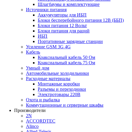
Шлагбаумы и комплектующие
Источники питания
Аккумуляторы для ИБП
Блоки бесперебойного питания 12В (ББП)
Блоки питания 12 Вольт
Блоки питания для раций
ИБП
Портативные зарядные станции
Усиление GSM 3G 4G
Кабель
Коаксиальный кабель 50 Ом
Коаксиальный кабель 75 Ом
Умный дом
Автомобильные холодильники
Расходные материалы
Монтажные коробки
Разъемы и переходники
Электротовары 220В
Охота и рыбалка
Коммутационные и серверные шкафы
Производители
2N
ACCORDTEC
Alinco
Allied Telesis