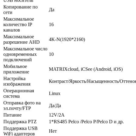
USB носитель
Копирование по
Да
сети
Максимальное
количество IP
16
каналов
Максимальное
4K-N(1920*2160)
разрешение AHD
Максимальное число
одновременных
10
подключений
Мобильное
MATRIXcloud, iCSee (Android, iOS)
приложение
Настройка
Контраст/Яркость/Насыщенность/Оттено
изображения
Операционная
Linux
система
Отправка фото на
Да/Да
эл.почту/FTP
Питание
12V/2A
Поддержка PTZ
1*RS485 Pelco /Pelco P/Pelco D и др.
Поддержка USB
Нет
WiFi адаптеров