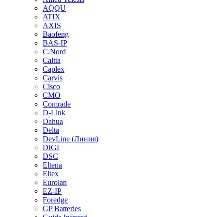
AQQU
ATIX
AXIS
Baofeng
BAS-IP
C.Nord
Caltta
Caplex
Carvis
Cisco
CMO
Comrade
D-Link
Dahua
Delta
DevLine (Линия)
DIGI
DSC
Eltena
Eltex
Eurolan
EZ-IP
Foredge
GP Batteries