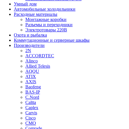
Умный дом
Автомобильные холодильники
Расходные материалы
Монтажные коробки
Разъемы и переходники
Электротовары 220В
Охота и рыбалка
Коммутационные и серверные шкафы
Производители
2N
ACCORDTEC
Alinco
Allied Telesis
AQQU
ATIX
AXIS
Baofeng
BAS-IP
C.Nord
Caltta
Caplex
Carvis
Cisco
CMO
Comrade