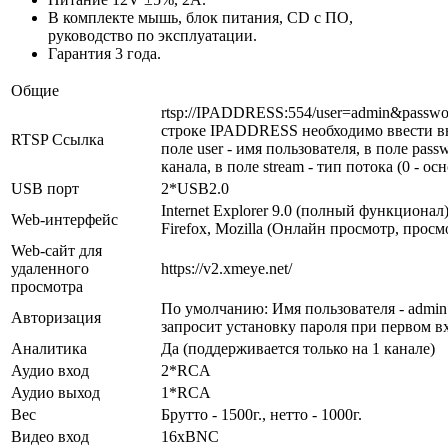
В комплекте мышь, блок питания, CD с ПО,
руководство по эксплуатации.
Гарантия 3 года.
Общие
rtsp://IPADDRESS:554/user=admin&passwo
строке IPADDRESS необходимо ввести вн
RTSP Ссылка
поле user - имя пользователя, в поле passw
канала, в поле stream - тип потока (0 - о
USB порт
2*USB2.0
Internet Explorer 9.0 (полный функционал
Web-интерфейс
Firefox, Mozilla (Онлайн просмотр, просм
Web-сайт для
удаленного
https://v2.xmeye.net/
просмотра
По умолчанию: Имя пользователя - admin 
Авторизация
запросит установку пароля при первом в
Аналитика
Да (поддерживается только на 1 канале)
Аудио вход
2*RCA
Аудио выход
1*RCA
Вес
Брутто - 1500г., нетто - 1000г.
Видео вход
16хBNC