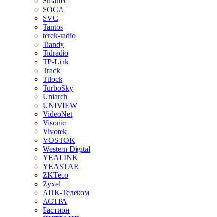
Smartec
SOCA
SVC
Tantos
terek-radio
Tiandy
Tidradio
TP-Link
Track
Ttlock
TurboSky
Uniarch
UNIVIEW
VideoNet
Visonic
Vivotek
VOSTOK
Western Digital
YEALINK
YEASTAR
ZKTeco
Zyxel
АПК-Телеком
АСТРА
Бастион