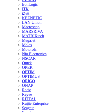
IronLogic
ITK
iZett
KEENETIC
LAN Union
Macroscop
MARSRIVA
MATRIXtech
MegaJet
Molex
Motorola
Nio Electronics
NSCAR
Ontek
OPEK
OPTIM
OPTIMUS
ORIGO
QNAP
Racio
Reyee
RITTAL
Ruijie Enterprise
Seagate