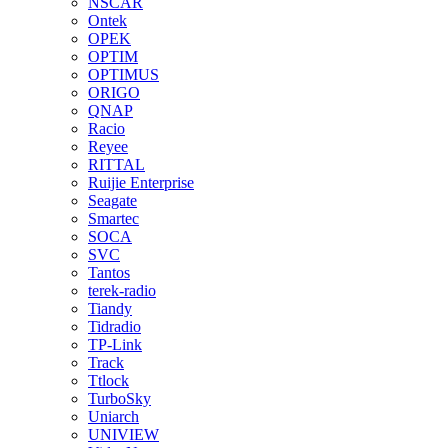
NSCAR
Ontek
OPEK
OPTIM
OPTIMUS
ORIGO
QNAP
Racio
Reyee
RITTAL
Ruijie Enterprise
Seagate
Smartec
SOCA
SVC
Tantos
terek-radio
Tiandy
Tidradio
TP-Link
Track
Ttlock
TurboSky
Uniarch
UNIVIEW