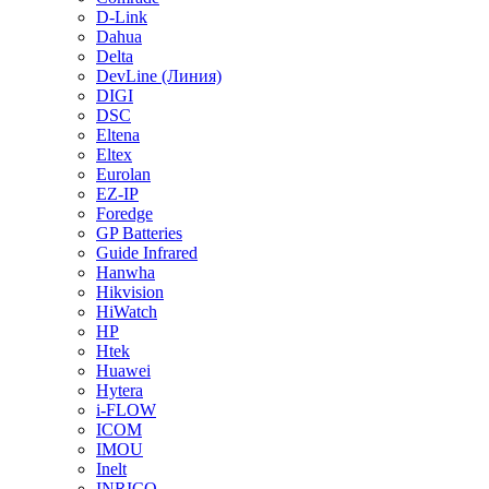
D-Link
Dahua
Delta
DevLine (Линия)
DIGI
DSC
Eltena
Eltex
Eurolan
EZ-IP
Foredge
GP Batteries
Guide Infrared
Hanwha
Hikvision
HiWatch
HP
Htek
Huawei
Hytera
i-FLOW
ICOM
IMOU
Inelt
INRICO