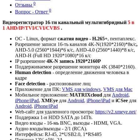
0
Отзывы
0
Вопрос - Ответ
Видеорегистратор 16-ти канальный мультигибридный
5 в
1 AHD/IP/TVI/CVI/CVBS
.
ОС - Linux, формат
сжатия видео - H.265+
, пентаплекс.
Разрешение записи 16-ть каналов
4K-N(1920*2160)*8к/с
,
AHD-5.0 (2560*1944)*6 к/с, AHD-4.0 (2560*1440)*8 к/с,
AНD-H (Full HD 1920*1080)*16 к/с
IP разрешение
4K-N запись 1920*2160P
Поддерживаемое разрешение монитора 4K (3840*2160).
Human detection
- определение движения человека в
кадре
Face detection
- распознование лиц
Приложение для ПК:
VMS для windows
,
VMS для Mac
Мобильное приложение:
MATRIXcloud
для
Android
,
iPhone/iPad
,
XMEye
для
Android
,
iPhone/iPad
и
iCSee
для
Android
,
iPhone/iPad
Web-сайт для удаленного просмотра:
https://v2.xmeye.net/
Поддержка 1-н HDD SATA до 14Tb.
Видео входы - 16-мь BNC, выходы - HDMI, VGA.
Аудио входы/выходы - 2/1 (RCA).
Интерфейсы: RJ-45, 2*USB2.0, 1*RS485
Питание 12V ±5%, 2А.