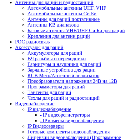
Антенны для раций и радиостанций
Автомобильные антенны UHF, VHF
Автомобильные антенны Си Би
Антенны для раций портативные
Антенны КВ диапазона
Базовые антенны VHF/UHF Си Би для раций
Крепления для антенн раций
POC радиосвязь
Аксессуары для раций
Аккумуляторы для раций
ВЧ разъёмы и переходники
Гарнитуры и наушники для раций
Зарядные устройства для рации
КСВ Метр/Антенный анализатор
Преобразователи напряжения 24В на 12В
Программаторы для раций
Тангенты для раций
Чехлы для раций и радиостанций
Видеонаблюдение
IP видеонаблюдение
- IP видеорегистраторы
- IP камеры видеонаблюдения
IP Видеосерверы
Готовые комплекты видеонаблюдения
Лицензии видеонаблюдения (Программное