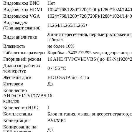
Видеовыход BNC
Нет
Видеовыход HDMI
1024*768/1280*720(720P)/1280*1024/144
Видеовыход VGA
1024*768/1280*720(720P)/1280*1024/144
Видеокодек
H.264/H.265/H.265+
(Стандарт сжатия)
Линия пересечения, периметр вторжения,
Виды аналитики
саботаж
Влажность
не более 10%
Габаритные размеры
Коробка - 340*275*95 мм., видеорегистра
Гибридный режим
16 AHD/TVI/CVI/CVBS ( до 4K-N(1920*216
Диапазон рабочих
0~+55 °C
температур
Жесткий диск
HDD SATA до 14 Тб
Интерком
Да
Количество
AHD/CVI/TVI/CVBS
16
каналов
Количество HDD
1
Комплектация
Блок питания, мышь, видеорегистратор,
Конвертация
AVI/MP4
Копирование на
Да