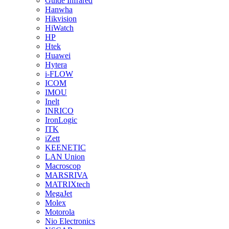
Guide Infrared
Hanwha
Hikvision
HiWatch
HP
Htek
Huawei
Hytera
i-FLOW
ICOM
IMOU
Inelt
INRICO
IronLogic
ITK
iZett
KEENETIC
LAN Union
Macroscop
MARSRIVA
MATRIXtech
MegaJet
Molex
Motorola
Nio Electronics