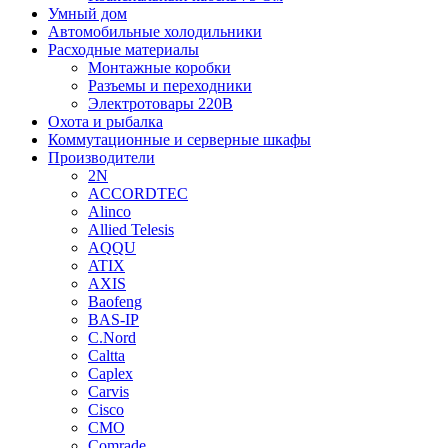
Умный дом
Автомобильные холодильники
Расходные материалы
Монтажные коробки
Разъемы и переходники
Электротовары 220В
Охота и рыбалка
Коммутационные и серверные шкафы
Производители
2N
ACCORDTEC
Alinco
Allied Telesis
AQQU
ATIX
AXIS
Baofeng
BAS-IP
C.Nord
Caltta
Caplex
Carvis
Cisco
CMO
Comrade