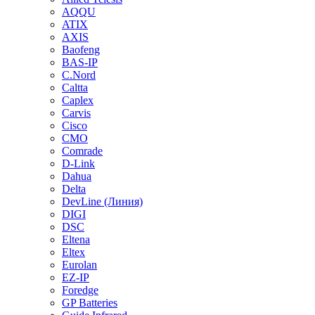
AQQU
ATIX
AXIS
Baofeng
BAS-IP
C.Nord
Caltta
Caplex
Carvis
Cisco
CMO
Comrade
D-Link
Dahua
Delta
DevLine (Линия)
DIGI
DSC
Eltena
Eltex
Eurolan
EZ-IP
Foredge
GP Batteries