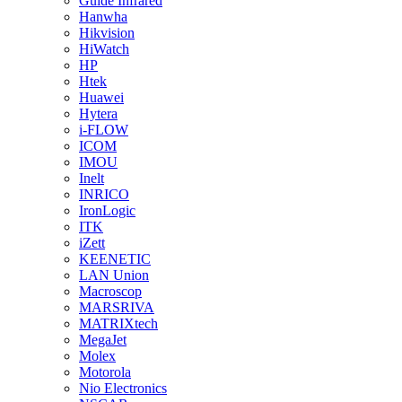
Guide Infrared
Hanwha
Hikvision
HiWatch
HP
Htek
Huawei
Hytera
i-FLOW
ICOM
IMOU
Inelt
INRICO
IronLogic
ITK
iZett
KEENETIC
LAN Union
Macroscop
MARSRIVA
MATRIXtech
MegaJet
Molex
Motorola
Nio Electronics