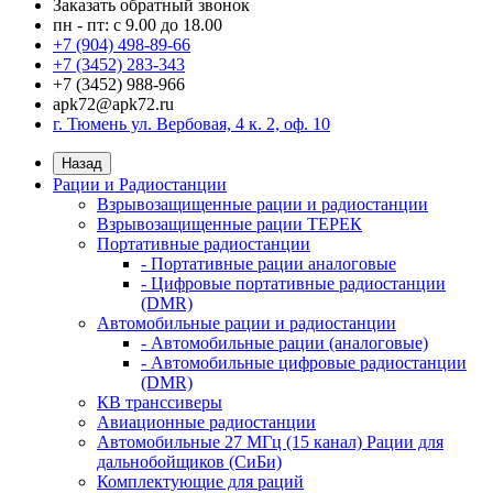
Заказать обратный звонок
пн - пт: с 9.00 до 18.00
+7 (904) 498-89-66
+7 (3452) 283-343
+7 (3452) 988-966
apk72@apk72.ru
г. Тюмень ул. Вербовая, 4 к. 2, оф. 10
Назад
Рации и Радиостанции
Взрывозащищенные рации и радиостанции
Взрывозащищенные рации ТЕРЕК
Портативные радиостанции
- Портативные рации аналоговые
- Цифровые портативные радиостанции
(DMR)
Автомобильные рации и радиостанции
- Автомобильные рации (аналоговые)
- Автомобильные цифровые радиостанции
(DMR)
КВ транссиверы
Авиационные радиостанции
Автомобильные 27 МГц (15 канал) Рации для
дальнобойщиков (СиБи)
Комплектующие для раций