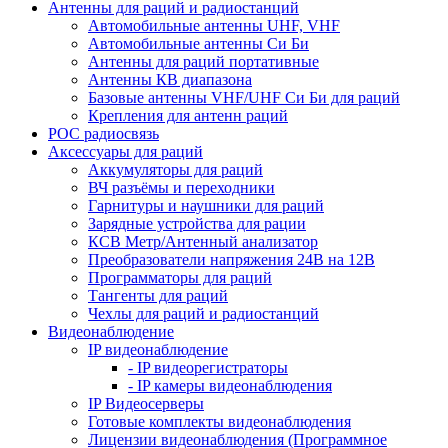
Антенны для раций и радиостанций
Автомобильные антенны UHF, VHF
Автомобильные антенны Си Би
Антенны для раций портативные
Антенны КВ диапазона
Базовые антенны VHF/UHF Си Би для раций
Крепления для антенн раций
POC радиосвязь
Аксессуары для раций
Аккумуляторы для раций
ВЧ разъёмы и переходники
Гарнитуры и наушники для раций
Зарядные устройства для рации
КСВ Метр/Антенный анализатор
Преобразователи напряжения 24В на 12В
Программаторы для раций
Тангенты для раций
Чехлы для раций и радиостанций
Видеонаблюдение
IP видеонаблюдение
- IP видеорегистраторы
- IP камеры видеонаблюдения
IP Видеосерверы
Готовые комплекты видеонаблюдения
Лицензии видеонаблюдения (Программное