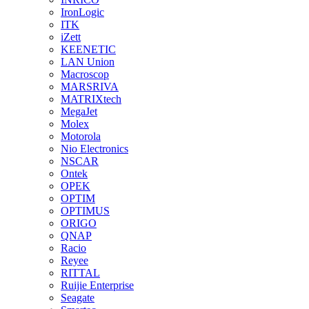
IronLogic
ITK
iZett
KEENETIC
LAN Union
Macroscop
MARSRIVA
MATRIXtech
MegaJet
Molex
Motorola
Nio Electronics
NSCAR
Ontek
OPEK
OPTIM
OPTIMUS
ORIGO
QNAP
Racio
Reyee
RITTAL
Ruijie Enterprise
Seagate