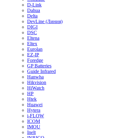
D-Link
Dahua
Delta
DevLine (Линия)
DIGI
DSC
Eltena
Eltex
Eurolan
EZ-IP
Foredge
GP Batteries
Guide Infrared
Hanwha
Hikvision
HiWatch
HP
Htek
Huawei
Hytera
i-FLOW
ICOM
IMOU
Inelt
INRICO