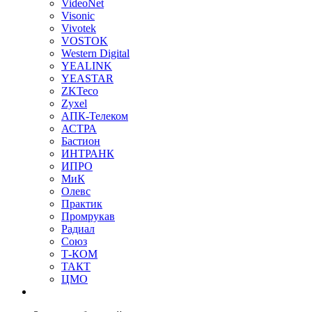
VideoNet
Visonic
Vivotek
VOSTOK
Western Digital
YEALINK
YEASTAR
ZKTeco
Zyxel
АПК-Телеком
АСТРА
Бастион
ИНТРАНК
ИПРО
МиК
Олевс
Практик
Промрукав
Радиал
Союз
Т-КОМ
ТАКТ
ЦМО