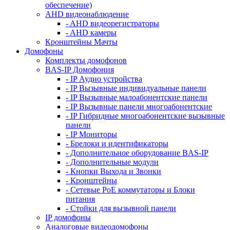
обеспечение)
AHD видеонаблюдение
- AHD видеорегистраторы
- AHD камеры
Кронштейны Мачты
Домофоны
Комплекты домофонов
BAS-IP Домофония
- IP Аудио устройства
- IP Вызывные индивидуальные панели
- IP Вызывные малоабонентские панели
- IP Вызывные панели многоабонентские
- IP Гибридные многоабонентские вызывные
панели
- IP Мониторы
- Брелоки и идентификаторы
- Дополнительное оборудование BAS-IP
- Дополнительные модули
- Кнопки Выхода и Звонки
- Кронштейны
- Сетевые PoE коммутаторы и Блоки
питания
- Стойки для вызывной панели
IP домофоны
Аналоговые видеодомофоны