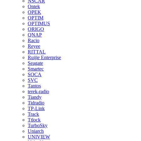
NSCAR
Ontek
OPEK
OPTIM
OPTIMUS
ORIGO
QNAP
Racio
Reyee
RITTAL
Ruijie Enterprise
Seagate
Smartec
SOCA
SVC
Tantos
terek-radio
Tiandy
Tidradio
TP-Link
Track
Ttlock
TurboSky
Uniarch
UNIVIEW