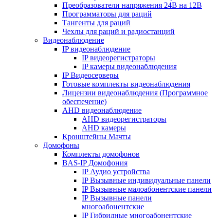
Преобразователи напряжения 24В на 12В
Программаторы для раций
Тангенты для раций
Чехлы для раций и радиостанций
Видеонаблюдение
IP видеонаблюдение
IP видеорегистраторы
IP камеры видеонаблюдения
IP Видеосерверы
Готовые комплекты видеонаблюдения
Лицензии видеонаблюдения (Программное
обеспечение)
AHD видеонаблюдение
AHD видеорегистраторы
AHD камеры
Кронштейны Мачты
Домофоны
Комплекты домофонов
BAS-IP Домофония
IP Аудио устройства
IP Вызывные индивидуальные панели
IP Вызывные малоабонентские панели
IP Вызывные панели
многоабонентские
IP Гибридные многоабонентские