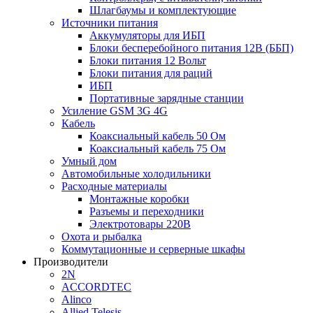
Шлагбаумы и комплектующие
Источники питания
Аккумуляторы для ИБП
Блоки бесперебойного питания 12В (ББП)
Блоки питания 12 Вольт
Блоки питания для раций
ИБП
Портативные зарядные станции
Усиление GSM 3G 4G
Кабель
Коаксиальный кабель 50 Ом
Коаксиальный кабель 75 Ом
Умный дом
Автомобильные холодильники
Расходные материалы
Монтажные коробки
Разъемы и переходники
Электротовары 220В
Охота и рыбалка
Коммутационные и серверные шкафы
Производители
2N
ACCORDTEC
Alinco
Allied Telesis