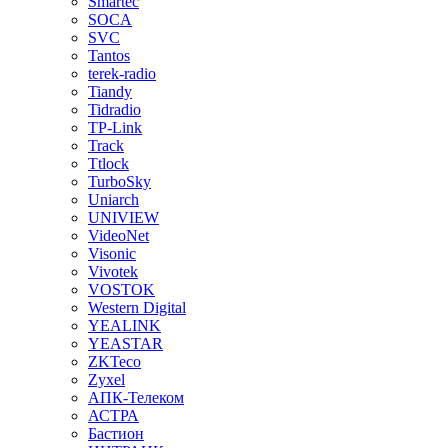
Smartec
SOCA
SVC
Tantos
terek-radio
Tiandy
Tidradio
TP-Link
Track
Ttlock
TurboSky
Uniarch
UNIVIEW
VideoNet
Visonic
Vivotek
VOSTOK
Western Digital
YEALINK
YEASTAR
ZKTeco
Zyxel
АПК-Телеком
АСТРА
Бастион