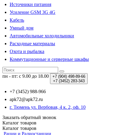
Источники питания
Усиление GSM 3G 4G
Кабель
Умный дом
Автомобильные холодильники
Расходные материалы
Охота и рыбалка
Коммутационные и серверные шкафы
пн - пт: с 9.00 до 18.00
+7 (904)
498-89-66
+7 (3452)
283-343
+7 (3452) 988-966
apk72@apk72.ru
г. Тюмень ул. Вербовая, 4 к. 2, оф. 10
Заказать обратный звонок
Каталог
товаров
Каталог
товаров
Рации и Радиостанции