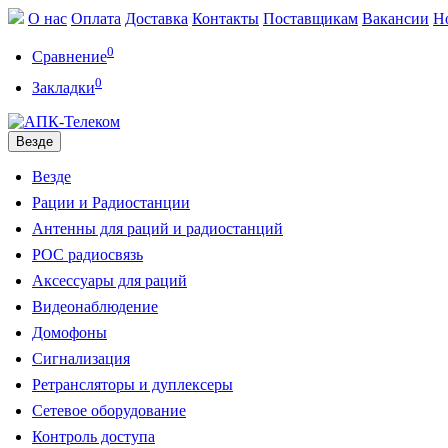
О нас
Оплата
Доставка
Контакты
Поставщикам
Вакансии
Н
0
Сравнение
0
Закладки
Везде
Везде
Рации и Радиостанции
Антенны для раций и радиостанций
POC радиосвязь
Аксессуары для раций
Видеонаблюдение
Домофоны
Сигнализация
Ретрансляторы и дуплексеры
Сетевое оборудование
Контроль доступа