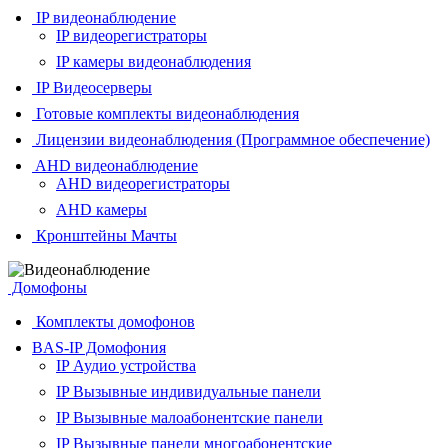
IP видеонаблюдение
IP видеорегистраторы
IP камеры видеонаблюдения
IP Видеосерверы
Готовые комплекты видеонаблюдения
Лицензии видеонаблюдения (Программное обеспечение)
AHD видеонаблюдение
AHD видеорегистраторы
AHD камеры
Кронштейны Мачты
Домофоны
Комплекты домофонов
BAS-IP Домофония
IP Аудио устройства
IP Вызывные индивидуальные панели
IP Вызывные малоабонентские панели
IP Вызывные панели многоабонентские