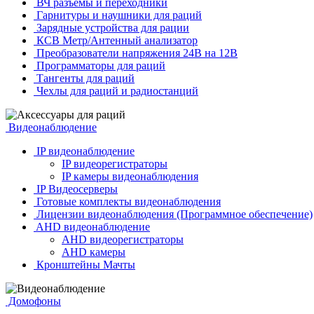
ВЧ разъёмы и переходники
Гарнитуры и наушники для раций
Зарядные устройства для рации
КСВ Метр/Антенный анализатор
Преобразователи напряжения 24В на 12В
Программаторы для раций
Тангенты для раций
Чехлы для раций и радиостанций
Видеонаблюдение
IP видеонаблюдение
IP видеорегистраторы
IP камеры видеонаблюдения
IP Видеосерверы
Готовые комплекты видеонаблюдения
Лицензии видеонаблюдения (Программное обеспечение)
AHD видеонаблюдение
AHD видеорегистраторы
AHD камеры
Кронштейны Мачты
Домофоны