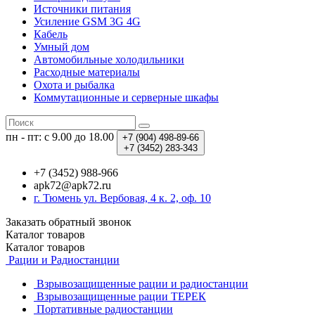
Источники питания
Усиление GSM 3G 4G
Кабель
Умный дом
Автомобильные холодильники
Расходные материалы
Охота и рыбалка
Коммутационные и серверные шкафы
пн - пт: с 9.00 до 18.00
+7 (904)
498-89-66
+7 (3452)
283-343
+7 (3452) 988-966
apk72@apk72.ru
г. Тюмень ул. Вербовая, 4 к. 2, оф. 10
Заказать обратный звонок
Каталог
товаров
Каталог
товаров
Рации и Радиостанции
Взрывозащищенные рации и радиостанции
Взрывозащищенные рации ТЕРЕК
Портативные радиостанции