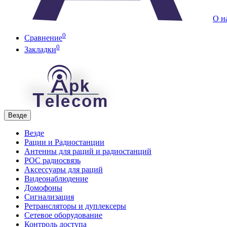
О н
0
Сравнение
0
Закладки
Везде
Везде
Рации и Радиостанции
Антенны для раций и радиостанций
POC радиосвязь
Аксессуары для раций
Видеонаблюдение
Домофоны
Сигнализация
Ретрансляторы и дуплексеры
Сетевое оборудование
Контроль доступа