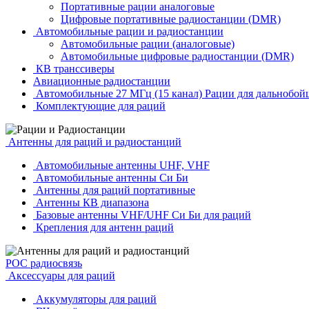
Портативные рации аналоговые
Цифровые портативные радиостанции (DMR)
Автомобильные рации и радиостанции
Автомобильные рации (аналоговые)
Автомобильные цифровые радиостанции (DMR)
КВ транссиверы
Авиационные радиостанции
Автомобильные 27 МГц (15 канал) Рации для дальнобой
Комплектующие для раций
Антенны для раций и радиостанций
Автомобильные антенны UHF, VHF
Автомобильные антенны Си Би
Антенны для раций портативные
Антенны КВ диапазона
Базовые антенны VHF/UHF Си Би для раций
Крепления для антенн раций
POC радиосвязь
Аксессуары для раций
Аккумуляторы для раций