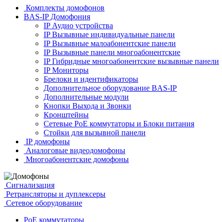
Комплекты домофонов
BAS-IP Домофония
IP Аудио устройства
IP Вызывные индивидуальные панели
IP Вызывные малоабонентские панели
IP Вызывные панели многоабонентские
IP Гибридные многоабонентские вызывные панели
IP Мониторы
Брелоки и идентификаторы
Дополнительное оборудование BAS-IP
Дополнительные модули
Кнопки Выхода и Звонки
Кронштейны
Сетевые PoE коммутаторы и Блоки питания
Стойки для вызывной панели
IP домофоны
Аналоговые видеодомофоны
Многоабонентские домофоны
Сигнализация
Ретрансляторы и дуплексеры
Сетевое оборудование
PoE коммутаторы