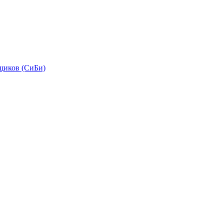
щиков (СиБи)