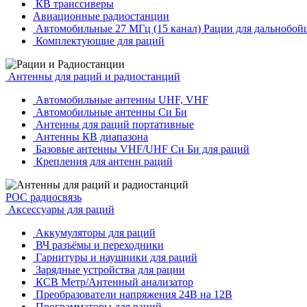
КВ транссиверы
Авиационные радиостанции
Автомобильные 27 МГц (15 канал) Рации для дальнобой
Комплектующие для раций
Антенны для раций и радиостанций
Автомобильные антенны UHF, VHF
Автомобильные антенны Си Би
Антенны для раций портативные
Антенны КВ диапазона
Базовые антенны VHF/UHF Си Би для раций
Крепления для антенн раций
POC радиосвязь
Аксессуары для раций
Аккумуляторы для раций
ВЧ разъёмы и переходники
Гарнитуры и наушники для раций
Зарядные устройства для рации
КСВ Метр/Антенный анализатор
Преобразователи напряжения 24В на 12В
Программаторы для раций