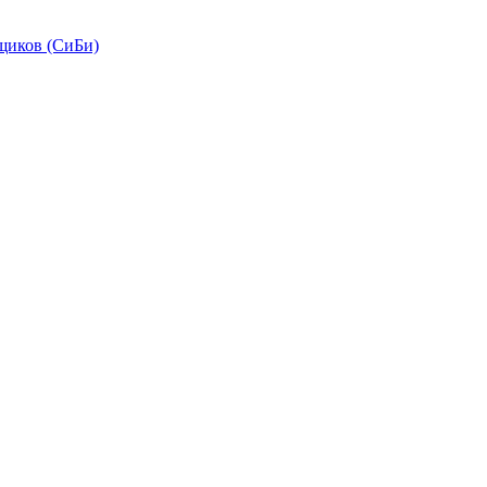
щиков (СиБи)