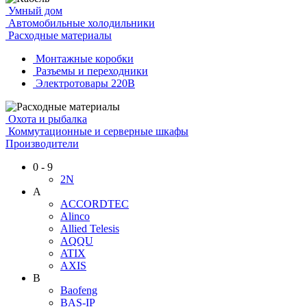
Умный дом
Автомобильные холодильники
Расходные материалы
Монтажные коробки
Разъемы и переходники
Электротовары 220В
Охота и рыбалка
Коммутационные и серверные шкафы
Производители
0 - 9
2N
A
ACCORDTEC
Alinco
Allied Telesis
AQQU
ATIX
AXIS
B
Baofeng
BAS-IP