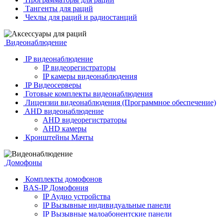
Тангенты для раций
Чехлы для раций и радиостанций
Видеонаблюдение
IP видеонаблюдение
IP видеорегистраторы
IP камеры видеонаблюдения
IP Видеосерверы
Готовые комплекты видеонаблюдения
Лицензии видеонаблюдения (Программное обеспечение)
AHD видеонаблюдение
AHD видеорегистраторы
AHD камеры
Кронштейны Мачты
Домофоны
Комплекты домофонов
BAS-IP Домофония
IP Аудио устройства
IP Вызывные индивидуальные панели
IP Вызывные малоабонентские панели