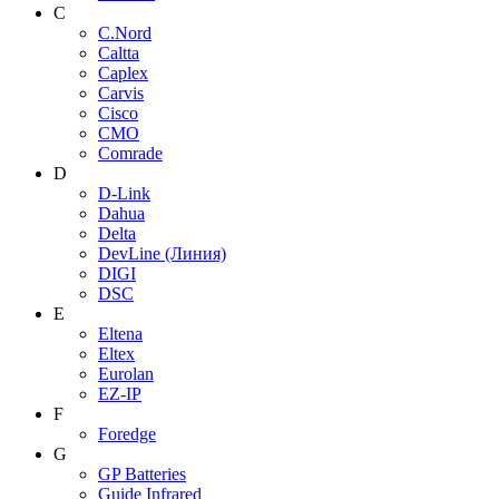
C
C.Nord
Caltta
Caplex
Carvis
Cisco
CMO
Comrade
D
D-Link
Dahua
Delta
DevLine (Линия)
DIGI
DSC
E
Eltena
Eltex
Eurolan
EZ-IP
F
Foredge
G
GP Batteries
Guide Infrared