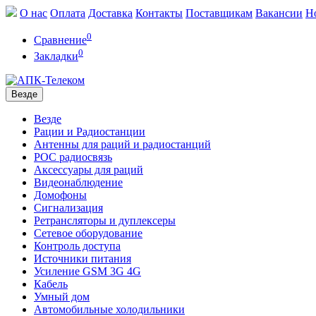
О нас
Оплата
Доставка
Контакты
Поставщикам
Вакансии
Н
0
Сравнение
0
Закладки
Везде
Везде
Рации и Радиостанции
Антенны для раций и радиостанций
POC радиосвязь
Аксессуары для раций
Видеонаблюдение
Домофоны
Сигнализация
Ретрансляторы и дуплексеры
Сетевое оборудование
Контроль доступа
Источники питания
Усиление GSM 3G 4G
Кабель
Умный дом
Автомобильные холодильники