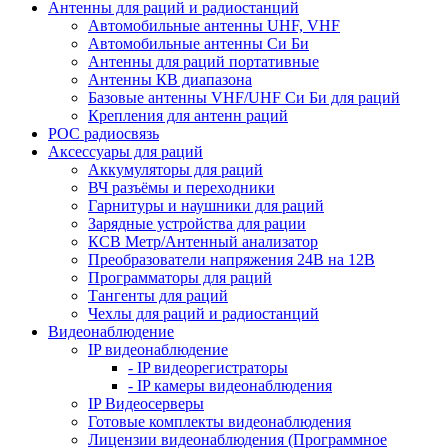
Антенны для раций и радиостанций
Автомобильные антенны UHF, VHF
Автомобильные антенны Си Би
Антенны для раций портативные
Антенны КВ диапазона
Базовые антенны VHF/UHF Си Би для раций
Крепления для антенн раций
POC радиосвязь
Аксессуары для раций
Аккумуляторы для раций
ВЧ разъёмы и переходники
Гарнитуры и наушники для раций
Зарядные устройства для рации
КСВ Метр/Антенный анализатор
Преобразователи напряжения 24В на 12В
Программаторы для раций
Тангенты для раций
Чехлы для раций и радиостанций
Видеонаблюдение
IP видеонаблюдение
- IP видеорегистраторы
- IP камеры видеонаблюдения
IP Видеосерверы
Готовые комплекты видеонаблюдения
Лицензии видеонаблюдения (Программное