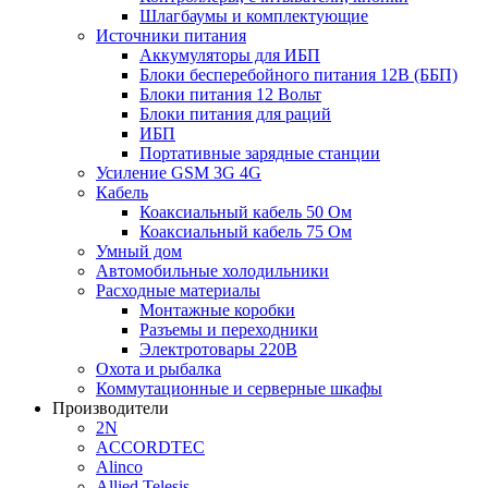
Шлагбаумы и комплектующие
Источники питания
Аккумуляторы для ИБП
Блоки бесперебойного питания 12В (ББП)
Блоки питания 12 Вольт
Блоки питания для раций
ИБП
Портативные зарядные станции
Усиление GSM 3G 4G
Кабель
Коаксиальный кабель 50 Ом
Коаксиальный кабель 75 Ом
Умный дом
Автомобильные холодильники
Расходные материалы
Монтажные коробки
Разъемы и переходники
Электротовары 220В
Охота и рыбалка
Коммутационные и серверные шкафы
Производители
2N
ACCORDTEC
Alinco
Allied Telesis