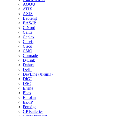
AQQU
ATIX
AXIS
Baofeng
BAS-IP
C.Nord
Caltta
Caplex
Carvis
Cisco
CMO
Comrade
D-Link
Dahua
Delta
DevLine (Линия)
DIGI
DSC
Eltena
Eltex
Eurolan
EZ-IP
Foredge
GP Batteries