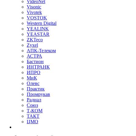
VideoNet
Visonic
Vivotek
VOSTOK
Western Digital
YEALINK
YEASTAR
ZKTeco
Zyxel
АПК-Телеком
АСТРА
Бастион
ИНТРАНК
ИПРО
МиК
Олевс
Практик
Промрукав
Радиал
Союз
Т-КОМ
ТАКТ
ЦМО