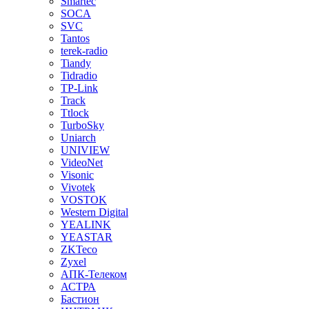
Smartec
SOCA
SVC
Tantos
terek-radio
Tiandy
Tidradio
TP-Link
Track
Ttlock
TurboSky
Uniarch
UNIVIEW
VideoNet
Visonic
Vivotek
VOSTOK
Western Digital
YEALINK
YEASTAR
ZKTeco
Zyxel
АПК-Телеком
АСТРА
Бастион