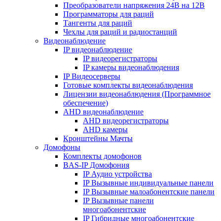
Преобразователи напряжения 24В на 12В
Программаторы для раций
Тангенты для раций
Чехлы для раций и радиостанций
Видеонаблюдение
IP видеонаблюдение
IP видеорегистраторы
IP камеры видеонаблюдения
IP Видеосерверы
Готовые комплекты видеонаблюдения
Лицензии видеонаблюдения (Программное
обеспечение)
AHD видеонаблюдение
AHD видеорегистраторы
AHD камеры
Кронштейны Мачты
Домофоны
Комплекты домофонов
BAS-IP Домофония
IP Аудио устройства
IP Вызывные индивидуальные панели
IP Вызывные малоабонентские панели
IP Вызывные панели
многоабонентские
IP Гибридные многоабонентские