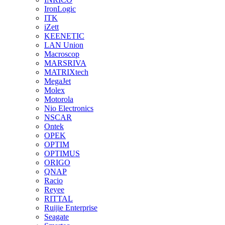
IronLogic
ITK
iZett
KEENETIC
LAN Union
Macroscop
MARSRIVA
MATRIXtech
MegaJet
Molex
Motorola
Nio Electronics
NSCAR
Ontek
OPEK
OPTIM
OPTIMUS
ORIGO
QNAP
Racio
Reyee
RITTAL
Ruijie Enterprise
Seagate