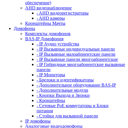
обеспечение)
AHD видеонаблюдение
- AHD видеорегистраторы
- AHD камеры
Кронштейны Мачты
Домофоны
Комплекты домофонов
BAS-IP Домофония
- IP Аудио устройства
- IP Вызывные индивидуальные панели
- IP Вызывные малоабонентские панели
- IP Вызывные панели многоабонентские
- IP Гибридные многоабонентские вызывные
панели
- IP Мониторы
- Брелоки и идентификаторы
- Дополнительное оборудование BAS-IP
- Дополнительные модули
- Кнопки Выхода и Звонки
- Кронштейны
- Сетевые PoE коммутаторы и Блоки
питания
- Стойки для вызывной панели
IP домофоны
Аналоговые видеодомофоны