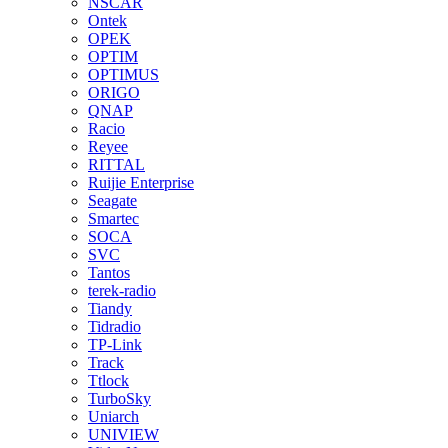
NSCAR
Ontek
OPEK
OPTIM
OPTIMUS
ORIGO
QNAP
Racio
Reyee
RITTAL
Ruijie Enterprise
Seagate
Smartec
SOCA
SVC
Tantos
terek-radio
Tiandy
Tidradio
TP-Link
Track
Ttlock
TurboSky
Uniarch
UNIVIEW