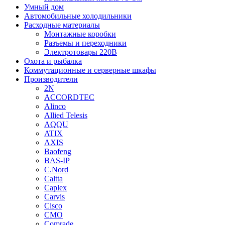
Умный дом
Автомобильные холодильники
Расходные материалы
Монтажные коробки
Разъемы и переходники
Электротовары 220В
Охота и рыбалка
Коммутационные и серверные шкафы
Производители
2N
ACCORDTEC
Alinco
Allied Telesis
AQQU
ATIX
AXIS
Baofeng
BAS-IP
C.Nord
Caltta
Caplex
Carvis
Cisco
CMO
Comrade