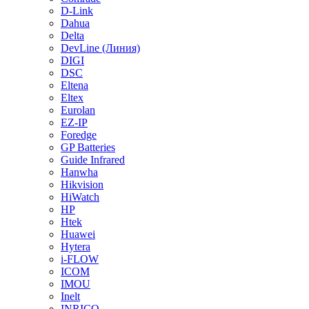
D-Link
Dahua
Delta
DevLine (Линия)
DIGI
DSC
Eltena
Eltex
Eurolan
EZ-IP
Foredge
GP Batteries
Guide Infrared
Hanwha
Hikvision
HiWatch
HP
Htek
Huawei
Hytera
i-FLOW
ICOM
IMOU
Inelt
INRICO