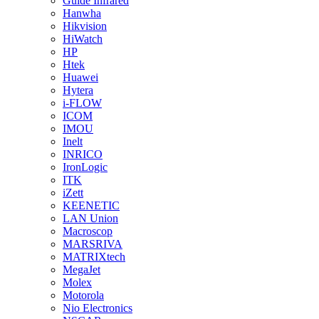
Guide Infrared
Hanwha
Hikvision
HiWatch
HP
Htek
Huawei
Hytera
i-FLOW
ICOM
IMOU
Inelt
INRICO
IronLogic
ITK
iZett
KEENETIC
LAN Union
Macroscop
MARSRIVA
MATRIXtech
MegaJet
Molex
Motorola
Nio Electronics