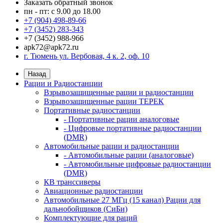
Заказать обратный звонок
пн - пт: с 9.00 до 18.00
+7 (904) 498-89-66
+7 (3452) 283-343
+7 (3452) 988-966
apk72@apk72.ru
г. Тюмень ул. Вербовая, 4 к. 2, оф. 10
Назад
Рации и Радиостанции
Взрывозащищенные рации и радиостанции
Взрывозащищенные рации ТЕРЕК
Портативные радиостанции
- Портативные рации аналоговые
- Цифровые портативные радиостанции
(DMR)
Автомобильные рации и радиостанции
- Автомобильные рации (аналоговые)
- Автомобильные цифровые радиостанции
(DMR)
КВ транссиверы
Авиационные радиостанции
Автомобильные 27 МГц (15 канал) Рации для
дальнобойщиков (СиБи)
Комплектующие для раций