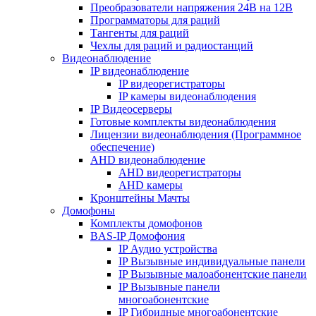
Преобразователи напряжения 24В на 12В
Программаторы для раций
Тангенты для раций
Чехлы для раций и радиостанций
Видеонаблюдение
IP видеонаблюдение
IP видеорегистраторы
IP камеры видеонаблюдения
IP Видеосерверы
Готовые комплекты видеонаблюдения
Лицензии видеонаблюдения (Программное
обеспечение)
AHD видеонаблюдение
AHD видеорегистраторы
AHD камеры
Кронштейны Мачты
Домофоны
Комплекты домофонов
BAS-IP Домофония
IP Аудио устройства
IP Вызывные индивидуальные панели
IP Вызывные малоабонентские панели
IP Вызывные панели
многоабонентские
IP Гибридные многоабонентские