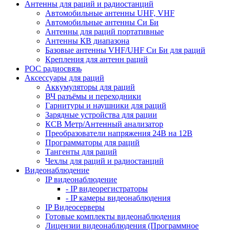
Антенны для раций и радиостанций
Автомобильные антенны UHF, VHF
Автомобильные антенны Си Би
Антенны для раций портативные
Антенны КВ диапазона
Базовые антенны VHF/UHF Си Би для раций
Крепления для антенн раций
POC радиосвязь
Аксессуары для раций
Аккумуляторы для раций
ВЧ разъёмы и переходники
Гарнитуры и наушники для раций
Зарядные устройства для рации
КСВ Метр/Антенный анализатор
Преобразователи напряжения 24В на 12В
Программаторы для раций
Тангенты для раций
Чехлы для раций и радиостанций
Видеонаблюдение
IP видеонаблюдение
- IP видеорегистраторы
- IP камеры видеонаблюдения
IP Видеосерверы
Готовые комплекты видеонаблюдения
Лицензии видеонаблюдения (Программное