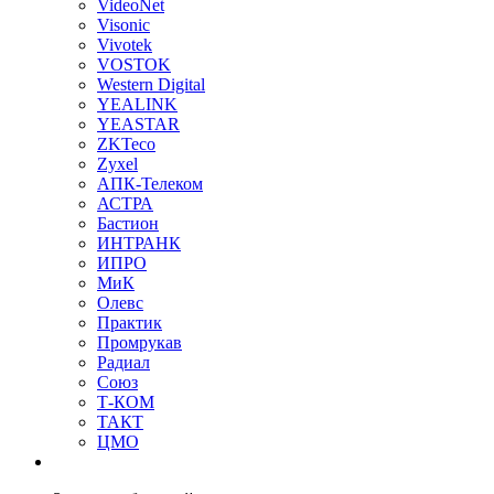
VideoNet
Visonic
Vivotek
VOSTOK
Western Digital
YEALINK
YEASTAR
ZKTeco
Zyxel
АПК-Телеком
АСТРА
Бастион
ИНТРАНК
ИПРО
МиК
Олевс
Практик
Промрукав
Радиал
Союз
Т-КОМ
ТАКТ
ЦМО