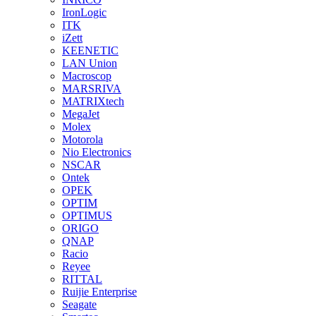
IronLogic
ITK
iZett
KEENETIC
LAN Union
Macroscop
MARSRIVA
MATRIXtech
MegaJet
Molex
Motorola
Nio Electronics
NSCAR
Ontek
OPEK
OPTIM
OPTIMUS
ORIGO
QNAP
Racio
Reyee
RITTAL
Ruijie Enterprise
Seagate