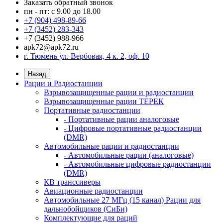
Заказать обратный звонок
пн - пт: с 9.00 до 18.00
+7 (904) 498-89-66
+7 (3452) 283-343
+7 (3452) 988-966
apk72@apk72.ru
г. Тюмень ул. Вербовая, 4 к. 2, оф. 10
Назад
Рации и Радиостанции
Взрывозащищенные рации и радиостанции
Взрывозащищенные рации ТЕРЕК
Портативные радиостанции
- Портативные рации аналоговые
- Цифровые портативные радиостанции
(DMR)
Автомобильные рации и радиостанции
- Автомобильные рации (аналоговые)
- Автомобильные цифровые радиостанции
(DMR)
КВ транссиверы
Авиационные радиостанции
Автомобильные 27 МГц (15 канал) Рации для
дальнобойщиков (СиБи)
Комплектующие для раций