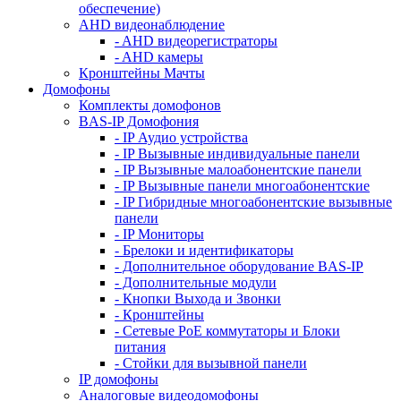
обеспечение)
AHD видеонаблюдение
- AHD видеорегистраторы
- AHD камеры
Кронштейны Мачты
Домофоны
Комплекты домофонов
BAS-IP Домофония
- IP Аудио устройства
- IP Вызывные индивидуальные панели
- IP Вызывные малоабонентские панели
- IP Вызывные панели многоабонентские
- IP Гибридные многоабонентские вызывные
панели
- IP Мониторы
- Брелоки и идентификаторы
- Дополнительное оборудование BAS-IP
- Дополнительные модули
- Кнопки Выхода и Звонки
- Кронштейны
- Сетевые PoE коммутаторы и Блоки
питания
- Стойки для вызывной панели
IP домофоны
Аналоговые видеодомофоны