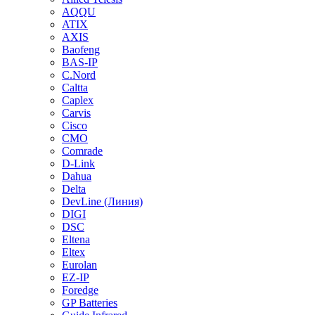
AQQU
ATIX
AXIS
Baofeng
BAS-IP
C.Nord
Caltta
Caplex
Carvis
Cisco
CMO
Comrade
D-Link
Dahua
Delta
DevLine (Линия)
DIGI
DSC
Eltena
Eltex
Eurolan
EZ-IP
Foredge
GP Batteries