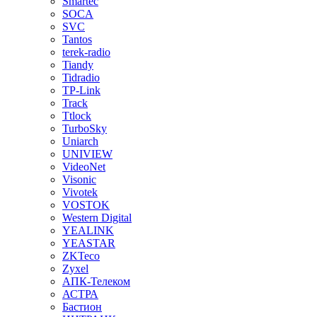
Smartec
SOCA
SVC
Tantos
terek-radio
Tiandy
Tidradio
TP-Link
Track
Ttlock
TurboSky
Uniarch
UNIVIEW
VideoNet
Visonic
Vivotek
VOSTOK
Western Digital
YEALINK
YEASTAR
ZKTeco
Zyxel
АПК-Телеком
АСТРА
Бастион