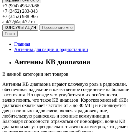
Корзина
покупок
: 0
+7 (904) 498-89-66
+7 (3452) 283-343
+7 (3452) 988-966
apk72@apk72.ru
КОНСУЛЬТАЦИЯ
Перезвоните мне
Поиск
Главная
Антенны для раций и радиостанций
Антенны КВ диапазона
В данной категории нет товаров.
Антенны КВ диапазона играют ключевую роль в радиосвязи,
обеспечивая надежное и качественное соединение на большие
расстояния. Но прежде чем углубиться в их особенности,
важно понять, что такое КВ диапазон. Коротковолновый (КВ)
диапазон охватывает частоты от 3 до 30 МГц и используется
для различных видов связи, включая радиовещание,
любительскую радиосвязь и военные коммуникации.
Благодаря способности отражаться от ионосферы, волны КВ
диапазона могут преодолевать тысячи километров, что делает
их незаменимыми для международной связи.