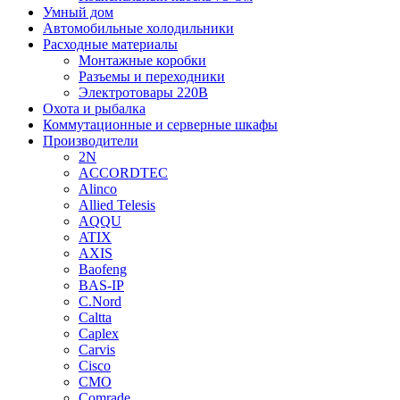
Умный дом
Автомобильные холодильники
Расходные материалы
Монтажные коробки
Разъемы и переходники
Электротовары 220В
Охота и рыбалка
Коммутационные и серверные шкафы
Производители
2N
ACCORDTEC
Alinco
Allied Telesis
AQQU
ATIX
AXIS
Baofeng
BAS-IP
C.Nord
Caltta
Caplex
Carvis
Cisco
CMO
Comrade