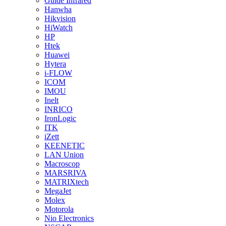
Guide Infrared
Hanwha
Hikvision
HiWatch
HP
Htek
Huawei
Hytera
i-FLOW
ICOM
IMOU
Inelt
INRICO
IronLogic
ITK
iZett
KEENETIC
LAN Union
Macroscop
MARSRIVA
MATRIXtech
MegaJet
Molex
Motorola
Nio Electronics