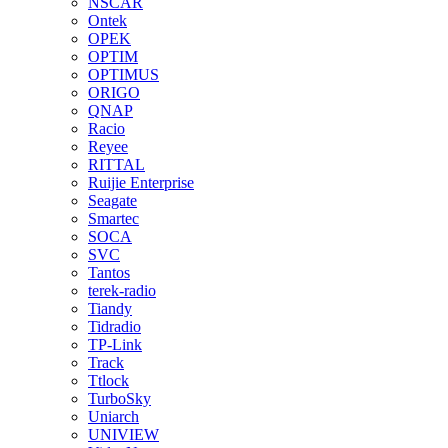
NSCAR
Ontek
OPEK
OPTIM
OPTIMUS
ORIGO
QNAP
Racio
Reyee
RITTAL
Ruijie Enterprise
Seagate
Smartec
SOCA
SVC
Tantos
terek-radio
Tiandy
Tidradio
TP-Link
Track
Ttlock
TurboSky
Uniarch
UNIVIEW