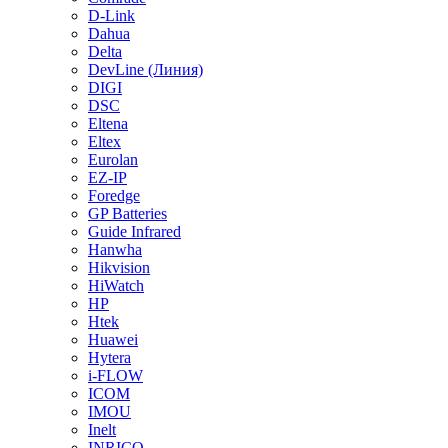
D-Link
Dahua
Delta
DevLine (Линия)
DIGI
DSC
Eltena
Eltex
Eurolan
EZ-IP
Foredge
GP Batteries
Guide Infrared
Hanwha
Hikvision
HiWatch
HP
Htek
Huawei
Hytera
i-FLOW
ICOM
IMOU
Inelt
INRICO