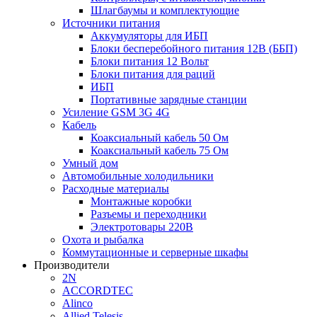
Шлагбаумы и комплектующие
Источники питания
Аккумуляторы для ИБП
Блоки бесперебойного питания 12В (ББП)
Блоки питания 12 Вольт
Блоки питания для раций
ИБП
Портативные зарядные станции
Усиление GSM 3G 4G
Кабель
Коаксиальный кабель 50 Ом
Коаксиальный кабель 75 Ом
Умный дом
Автомобильные холодильники
Расходные материалы
Монтажные коробки
Разъемы и переходники
Электротовары 220В
Охота и рыбалка
Коммутационные и серверные шкафы
Производители
2N
ACCORDTEC
Alinco
Allied Telesis