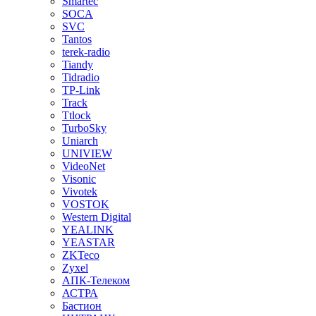
Smartec
SOCA
SVC
Tantos
terek-radio
Tiandy
Tidradio
TP-Link
Track
Ttlock
TurboSky
Uniarch
UNIVIEW
VideoNet
Visonic
Vivotek
VOSTOK
Western Digital
YEALINK
YEASTAR
ZKTeco
Zyxel
АПК-Телеком
АСТРА
Бастион