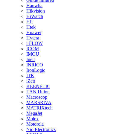
Guide Infrared
Hanwha
Hikvision
HiWatch
HP
Htek
Huawei
Hytera
i-FLOW
ICOM
IMOU
Inelt
INRICO
IronLogic
ITK
iZett
KEENETIC
LAN Union
Macroscop
MARSRIVA
MATRIXtech
MegaJet
Molex
Motorola
Nio Electronics