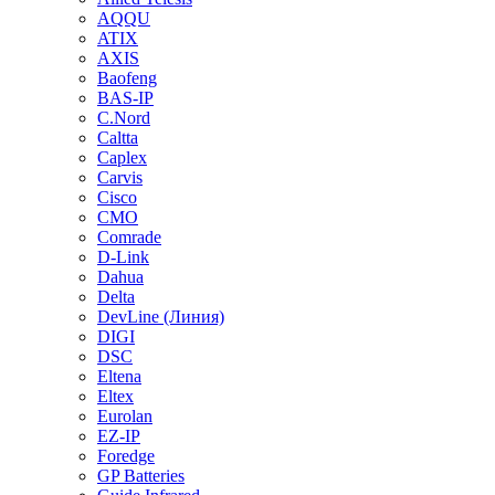
AQQU
ATIX
AXIS
Baofeng
BAS-IP
C.Nord
Caltta
Caplex
Carvis
Cisco
CMO
Comrade
D-Link
Dahua
Delta
DevLine (Линия)
DIGI
DSC
Eltena
Eltex
Eurolan
EZ-IP
Foredge
GP Batteries