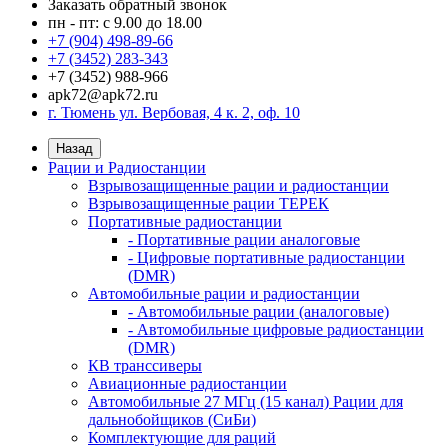
Заказать обратный звонок
пн - пт: с 9.00 до 18.00
+7 (904) 498-89-66
+7 (3452) 283-343
+7 (3452) 988-966
apk72@apk72.ru
г. Тюмень ул. Вербовая, 4 к. 2, оф. 10
Назад
Рации и Радиостанции
Взрывозащищенные рации и радиостанции
Взрывозащищенные рации ТЕРЕК
Портативные радиостанции
- Портативные рации аналоговые
- Цифровые портативные радиостанции
(DMR)
Автомобильные рации и радиостанции
- Автомобильные рации (аналоговые)
- Автомобильные цифровые радиостанции
(DMR)
КВ транссиверы
Авиационные радиостанции
Автомобильные 27 МГц (15 канал) Рации для
дальнобойщиков (СиБи)
Комплектующие для раций