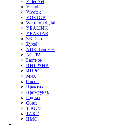
VideoNet
Visonic
Vivotek
VOSTOK
Western Digital
YEALINK
YEASTAR
ZKTeco
Zyxel
АПК-Телеком
АСТРА
Бастион
ИНТРАНК
ИПРО
МиК
Олевс
Практик
Промрукав
Радиал
Союз
Т-КОМ
ТАКТ
ЦМО