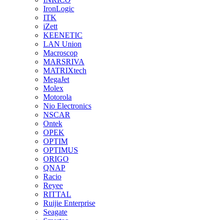
IronLogic
ITK
iZett
KEENETIC
LAN Union
Macroscop
MARSRIVA
MATRIXtech
MegaJet
Molex
Motorola
Nio Electronics
NSCAR
Ontek
OPEK
OPTIM
OPTIMUS
ORIGO
QNAP
Racio
Reyee
RITTAL
Ruijie Enterprise
Seagate