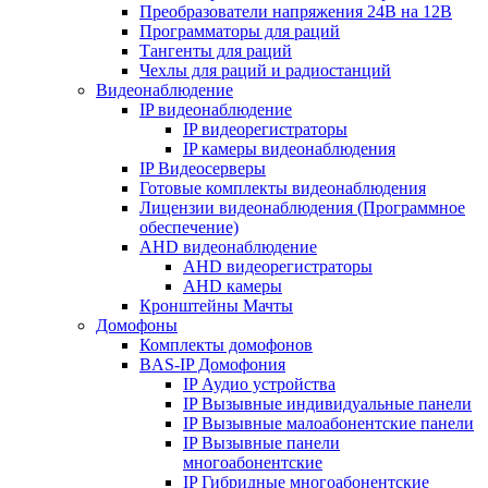
Преобразователи напряжения 24В на 12В
Программаторы для раций
Тангенты для раций
Чехлы для раций и радиостанций
Видеонаблюдение
IP видеонаблюдение
IP видеорегистраторы
IP камеры видеонаблюдения
IP Видеосерверы
Готовые комплекты видеонаблюдения
Лицензии видеонаблюдения (Программное
обеспечение)
AHD видеонаблюдение
AHD видеорегистраторы
AHD камеры
Кронштейны Мачты
Домофоны
Комплекты домофонов
BAS-IP Домофония
IP Аудио устройства
IP Вызывные индивидуальные панели
IP Вызывные малоабонентские панели
IP Вызывные панели
многоабонентские
IP Гибридные многоабонентские