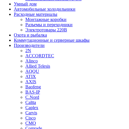
Умный дом
Автомобильные холодильники
Расходные материалы
Монтажные коробки
Разъемы и переходники
Электротовары 220В
Охота и рыбалка
Коммутационные и серверные шкафы
Производители
2N
ACCORDTEC
Alinco
Allied Telesis
AQQU
ATIX
AXIS
Baofeng
BAS-IP
C.Nord
Caltta
Caplex
Carvis
Cisco
CMO
Comrade