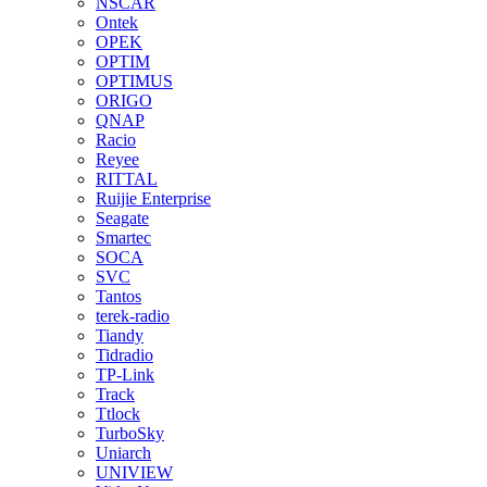
NSCAR
Ontek
OPEK
OPTIM
OPTIMUS
ORIGO
QNAP
Racio
Reyee
RITTAL
Ruijie Enterprise
Seagate
Smartec
SOCA
SVC
Tantos
terek-radio
Tiandy
Tidradio
TP-Link
Track
Ttlock
TurboSky
Uniarch
UNIVIEW