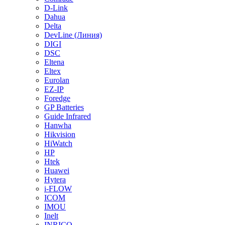
D-Link
Dahua
Delta
DevLine (Линия)
DIGI
DSC
Eltena
Eltex
Eurolan
EZ-IP
Foredge
GP Batteries
Guide Infrared
Hanwha
Hikvision
HiWatch
HP
Htek
Huawei
Hytera
i-FLOW
ICOM
IMOU
Inelt
INRICO