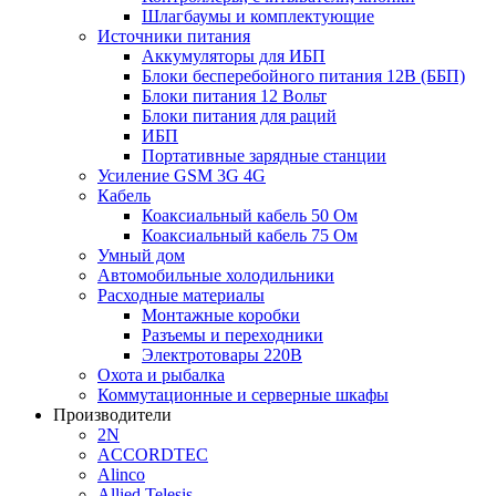
Шлагбаумы и комплектующие
Источники питания
Аккумуляторы для ИБП
Блоки бесперебойного питания 12В (ББП)
Блоки питания 12 Вольт
Блоки питания для раций
ИБП
Портативные зарядные станции
Усиление GSM 3G 4G
Кабель
Коаксиальный кабель 50 Ом
Коаксиальный кабель 75 Ом
Умный дом
Автомобильные холодильники
Расходные материалы
Монтажные коробки
Разъемы и переходники
Электротовары 220В
Охота и рыбалка
Коммутационные и серверные шкафы
Производители
2N
ACCORDTEC
Alinco
Allied Telesis