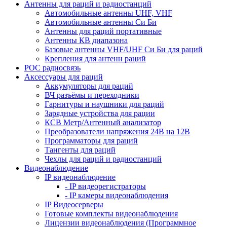
Антенны для раций и радиостанций
Автомобильные антенны UHF, VHF
Автомобильные антенны Си Би
Антенны для раций портативные
Антенны КВ диапазона
Базовые антенны VHF/UHF Си Би для раций
Крепления для антенн раций
POC радиосвязь
Аксессуары для раций
Аккумуляторы для раций
ВЧ разъёмы и переходники
Гарнитуры и наушники для раций
Зарядные устройства для рации
КСВ Метр/Антенный анализатор
Преобразователи напряжения 24В на 12В
Программаторы для раций
Тангенты для раций
Чехлы для раций и радиостанций
Видеонаблюдение
IP видеонаблюдение
- IP видеорегистраторы
- IP камеры видеонаблюдения
IP Видеосерверы
Готовые комплекты видеонаблюдения
Лицензии видеонаблюдения (Программное