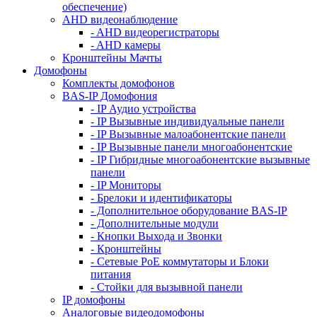
обеспечение)
AHD видеонаблюдение
- AHD видеорегистраторы
- AHD камеры
Кронштейны Мачты
Домофоны
Комплекты домофонов
BAS-IP Домофония
- IP Аудио устройства
- IP Вызывные индивидуальные панели
- IP Вызывные малоабонентские панели
- IP Вызывные панели многоабонентские
- IP Гибридные многоабонентские вызывные
панели
- IP Мониторы
- Брелоки и идентификаторы
- Дополнительное оборудование BAS-IP
- Дополнительные модули
- Кнопки Выхода и Звонки
- Кронштейны
- Сетевые PoE коммутаторы и Блоки
питания
- Стойки для вызывной панели
IP домофоны
Аналоговые видеодомофоны