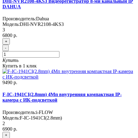
DHI-NVR2108-4KS3 Видеорегистратор 8-ми канальный IP
DAHUA
Производитель:
Dahua
Модель:
DHI-NVR2108-4KS3
3
6800 р.
+
-
Купить
Купить в 1 клик
9490 р.
F-IC-1941CI(2.8mm) 4Мп внутренняя компактная IP-
камера c ИК-подсветкой
Производитель:
i-FLOW
Модель:
F-IC-1941CI(2.8mm)
2
6900 р.
+