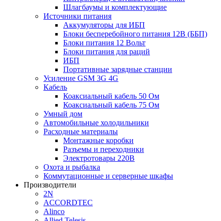
Шлагбаумы и комплектующие
Источники питания
Аккумуляторы для ИБП
Блоки бесперебойного питания 12В (ББП)
Блоки питания 12 Вольт
Блоки питания для раций
ИБП
Портативные зарядные станции
Усиление GSM 3G 4G
Кабель
Коаксиальный кабель 50 Ом
Коаксиальный кабель 75 Ом
Умный дом
Автомобильные холодильники
Расходные материалы
Монтажные коробки
Разъемы и переходники
Электротовары 220В
Охота и рыбалка
Коммутационные и серверные шкафы
Производители
2N
ACCORDTEC
Alinco
Allied Telesis