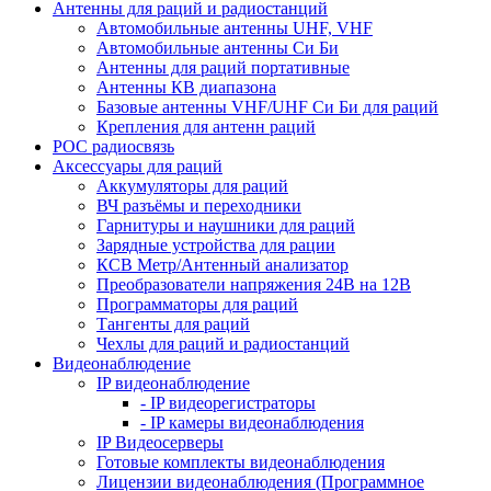
Антенны для раций и радиостанций
Автомобильные антенны UHF, VHF
Автомобильные антенны Си Би
Антенны для раций портативные
Антенны КВ диапазона
Базовые антенны VHF/UHF Си Би для раций
Крепления для антенн раций
POC радиосвязь
Аксессуары для раций
Аккумуляторы для раций
ВЧ разъёмы и переходники
Гарнитуры и наушники для раций
Зарядные устройства для рации
КСВ Метр/Антенный анализатор
Преобразователи напряжения 24В на 12В
Программаторы для раций
Тангенты для раций
Чехлы для раций и радиостанций
Видеонаблюдение
IP видеонаблюдение
- IP видеорегистраторы
- IP камеры видеонаблюдения
IP Видеосерверы
Готовые комплекты видеонаблюдения
Лицензии видеонаблюдения (Программное