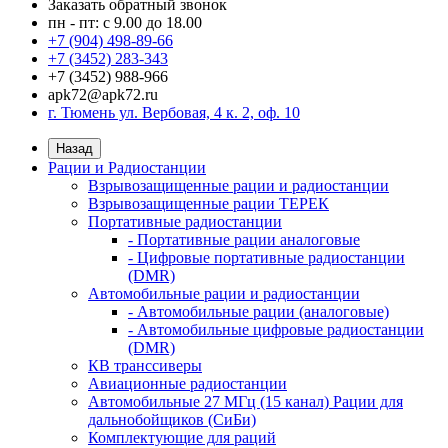
Заказать обратный звонок
пн - пт: с 9.00 до 18.00
+7 (904) 498-89-66
+7 (3452) 283-343
+7 (3452) 988-966
apk72@apk72.ru
г. Тюмень ул. Вербовая, 4 к. 2, оф. 10
Назад
Рации и Радиостанции
Взрывозащищенные рации и радиостанции
Взрывозащищенные рации ТЕРЕК
Портативные радиостанции
- Портативные рации аналоговые
- Цифровые портативные радиостанции
(DMR)
Автомобильные рации и радиостанции
- Автомобильные рации (аналоговые)
- Автомобильные цифровые радиостанции
(DMR)
КВ транссиверы
Авиационные радиостанции
Автомобильные 27 МГц (15 канал) Рации для
дальнобойщиков (СиБи)
Комплектующие для раций