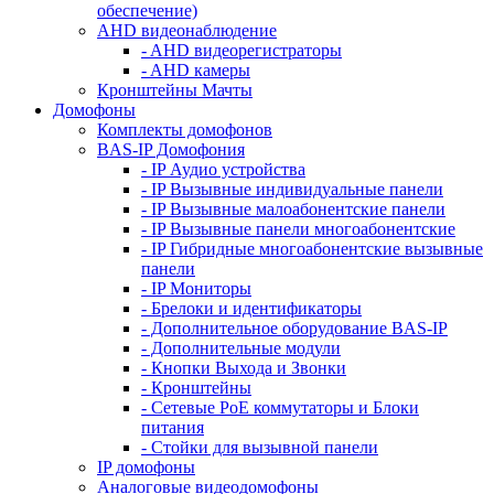
обеспечение)
AHD видеонаблюдение
- AHD видеорегистраторы
- AHD камеры
Кронштейны Мачты
Домофоны
Комплекты домофонов
BAS-IP Домофония
- IP Аудио устройства
- IP Вызывные индивидуальные панели
- IP Вызывные малоабонентские панели
- IP Вызывные панели многоабонентские
- IP Гибридные многоабонентские вызывные
панели
- IP Мониторы
- Брелоки и идентификаторы
- Дополнительное оборудование BAS-IP
- Дополнительные модули
- Кнопки Выхода и Звонки
- Кронштейны
- Сетевые PoE коммутаторы и Блоки
питания
- Стойки для вызывной панели
IP домофоны
Аналоговые видеодомофоны