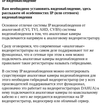
IP
видеонаблюдение
Вам необходимо установить видеонаблюдение, здесь
расскажем об особенностях
IP
(или сетевого)
видеонаблюдения
Основное отличие системы
IP
видеонаблюдения от
аналоговой (
CVI
,
TVI
,
AHD
,
CVBS
) системы
видеонаблюдения в том, что аналоговые камеры
подключаются напрямую к аналоговому видеорегистратору.
Сразу оговоримся, что современные «аналоговые»
видеорегистраторы на самом деле поддерживают тот же
функционал, что и сетевые при этом к ним можно
подключить аналоговые камеры видеонаблюдения и
правильнее такие регистраторы называть гибридными.
В систему
IP
видеонаблюдения можно интегрировать
существующие аналоговые камеры видеонаблюдения для
этого необходим гибридный видеорегистратор (не у всех
производителей поддерживается этот функционал,
однозначно это работает на видеорегистраторах
DAHUA
) к
нему подключаются аналоговые камеры по коаксиальному
кабелю и с него же передаются видеопотоки на
IP
видеорегистратор, видеосервер или облачный сервер.