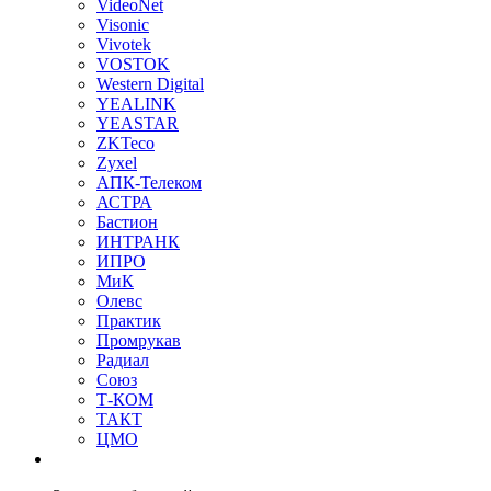
VideoNet
Visonic
Vivotek
VOSTOK
Western Digital
YEALINK
YEASTAR
ZKTeco
Zyxel
АПК-Телеком
АСТРА
Бастион
ИНТРАНК
ИПРО
МиК
Олевс
Практик
Промрукав
Радиал
Союз
Т-КОМ
ТАКТ
ЦМО