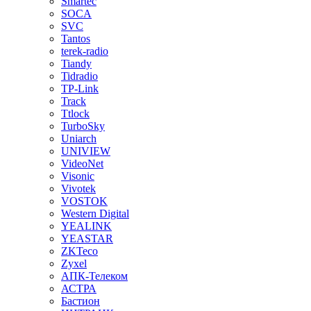
Smartec
SOCA
SVC
Tantos
terek-radio
Tiandy
Tidradio
TP-Link
Track
Ttlock
TurboSky
Uniarch
UNIVIEW
VideoNet
Visonic
Vivotek
VOSTOK
Western Digital
YEALINK
YEASTAR
ZKTeco
Zyxel
АПК-Телеком
АСТРА
Бастион