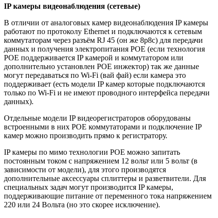
IP
камеры видеонаблюдения (сетевые)
В отличии от аналоговых камер видеонаблюдения
IP
камеры
работают по протоколу
Ethernet
и подключаются к сетевым
коммутаторам через разъём
RJ
45 (он же 8
p
8с) для передачи
данных и получения электропитания
POE
(если технология
POE
поддерживается
IP
камерой и коммутатором или
дополнительно установлен
POE
инжектор) так же данные
могут передаваться по
Wi
-
Fi
(вай фай) если камера это
поддерживает (есть модели
IP
камер которые подключаются
только по
Wi
-
Fi
и не имеют проводного интерфейса передачи
данных).
Отдельные модели
IP
видеорегистраторов оборудованы
встроенными в них
POE
коммутаторами и подключение
IP
камер можно производить прямо к регистратору.
IP
камеры по мимо технологии
POE
можно запитать
постоянным током с напряжением 12 вольт или 5 вольт (в
зависимости от модели), для этого производятся
дополнительные аксессуары сплиттеры и разветвители. Для
специальных задач могут производится
IP
камеры,
поддерживающие питание от переменного тока напряжением
220 или 24 Вольта (но это скорее исключение).