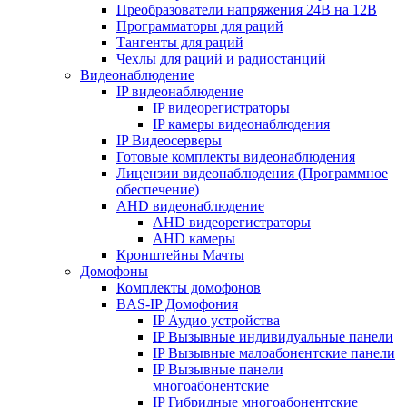
Преобразователи напряжения 24В на 12В
Программаторы для раций
Тангенты для раций
Чехлы для раций и радиостанций
Видеонаблюдение
IP видеонаблюдение
IP видеорегистраторы
IP камеры видеонаблюдения
IP Видеосерверы
Готовые комплекты видеонаблюдения
Лицензии видеонаблюдения (Программное
обеспечение)
AHD видеонаблюдение
AHD видеорегистраторы
AHD камеры
Кронштейны Мачты
Домофоны
Комплекты домофонов
BAS-IP Домофония
IP Аудио устройства
IP Вызывные индивидуальные панели
IP Вызывные малоабонентские панели
IP Вызывные панели
многоабонентские
IP Гибридные многоабонентские