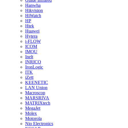
Guide Infrared
Hanwha
Hikvision
HiWatch
HP
Htek
Huawei
Hytera
i-FLOW
ICOM
IMOU
Inelt
INRICO
IronLogic
ITK
iZett
KEENETIC
LAN Union
Macroscop
MARSRIVA
MATRIXtech
MegaJet
Molex
Motorola
Nio Electronics