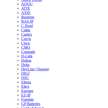
AQQU
ATIX
AXIS
Baofeng
BAS-IP
C.Nord
Caltta
Caplex
Carvis
Cisco
CMO
Comrade
D-Link
Dahua
Delta
DevLine (Линия)
DIGI
DSC
Eltena
Eltex
Eurolan
EZ-IP
Foredge
GP Batteries