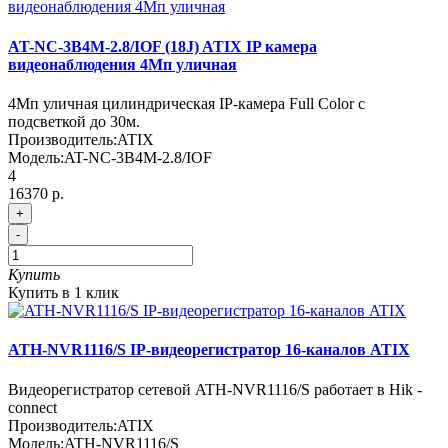
AT-NC-3B4M-2.8/IOF (18J) ATIX IP камера
видеонаблюдения 4Мп уличная
4Мп уличная цилиндрическая IP-камера Full Color с
подсветкой до 30м.
Производитель:
ATIX
Модель:
AT-NC-3B4M-2.8/IOF
4
16370 р.
+
-
Купить
Купить в 1 клик
ATH-NVR1116/S IP-видеорегистратор 16-каналов ATIX
Видеорегистратор сетевой ATH-NVR1116/S работает в Hik -
connect
Производитель:
ATIX
Модель:
ATH-NVR1116/S