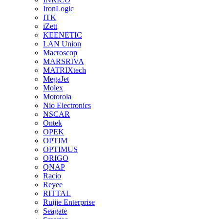
IronLogic
ITK
iZett
KEENETIC
LAN Union
Macroscop
MARSRIVA
MATRIXtech
MegaJet
Molex
Motorola
Nio Electronics
NSCAR
Ontek
OPEK
OPTIM
OPTIMUS
ORIGO
QNAP
Racio
Reyee
RITTAL
Ruijie Enterprise
Seagate