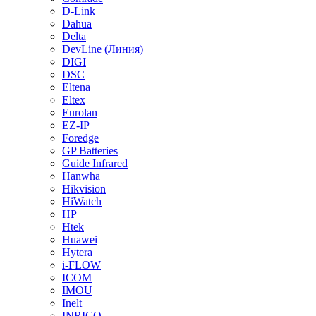
D-Link
Dahua
Delta
DevLine (Линия)
DIGI
DSC
Eltena
Eltex
Eurolan
EZ-IP
Foredge
GP Batteries
Guide Infrared
Hanwha
Hikvision
HiWatch
HP
Htek
Huawei
Hytera
i-FLOW
ICOM
IMOU
Inelt
INRICO