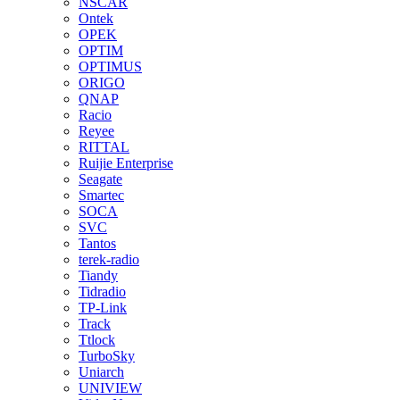
NSCAR
Ontek
OPEK
OPTIM
OPTIMUS
ORIGO
QNAP
Racio
Reyee
RITTAL
Ruijie Enterprise
Seagate
Smartec
SOCA
SVC
Tantos
terek-radio
Tiandy
Tidradio
TP-Link
Track
Ttlock
TurboSky
Uniarch
UNIVIEW