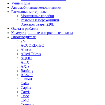
Умный дом
Автомобильные холодильники
Расходные материалы
Монтажные коробки
Разъемы и переходники
Электротовары 220В
Охота и рыбалка
Коммутационные и серверные шкафы
Производители
2N
ACCORDTEC
Alinco
Allied Telesis
AQQU
ATIX
AXIS
Baofeng
BAS-IP
C.Nord
Caltta
Caplex
Carvis
Cisco
CMO
Comrade