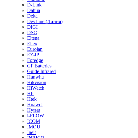
D-Link
Dahua
Delta
DevLine (Линия)
DIGI
DSC
Eltena
Eltex
Eurolan
EZ-IP
Foredge
GP Batteries
Guide Infrared
Hanwha
Hikvision
HiWatch
HP
Htek
Huawei
Hytera
i-FLOW
ICOM
IMOU
Inelt
INRICO