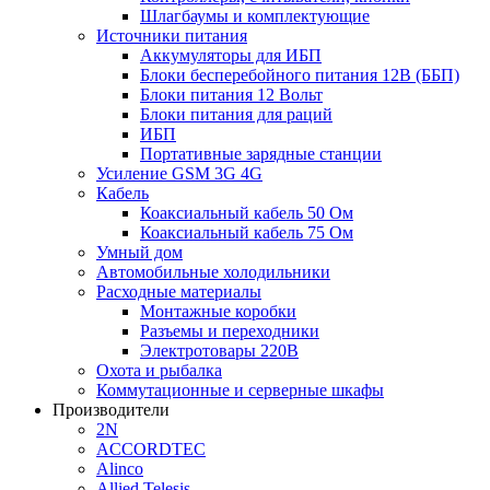
Шлагбаумы и комплектующие
Источники питания
Аккумуляторы для ИБП
Блоки бесперебойного питания 12В (ББП)
Блоки питания 12 Вольт
Блоки питания для раций
ИБП
Портативные зарядные станции
Усиление GSM 3G 4G
Кабель
Коаксиальный кабель 50 Ом
Коаксиальный кабель 75 Ом
Умный дом
Автомобильные холодильники
Расходные материалы
Монтажные коробки
Разъемы и переходники
Электротовары 220В
Охота и рыбалка
Коммутационные и серверные шкафы
Производители
2N
ACCORDTEC
Alinco
Allied Telesis