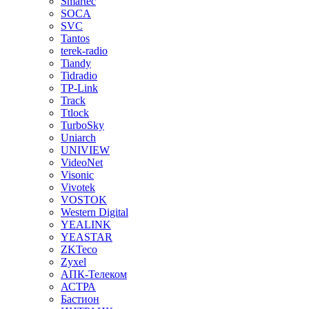
Smartec
SOCA
SVC
Tantos
terek-radio
Tiandy
Tidradio
TP-Link
Track
Ttlock
TurboSky
Uniarch
UNIVIEW
VideoNet
Visonic
Vivotek
VOSTOK
Western Digital
YEALINK
YEASTAR
ZKTeco
Zyxel
АПК-Телеком
АСТРА
Бастион