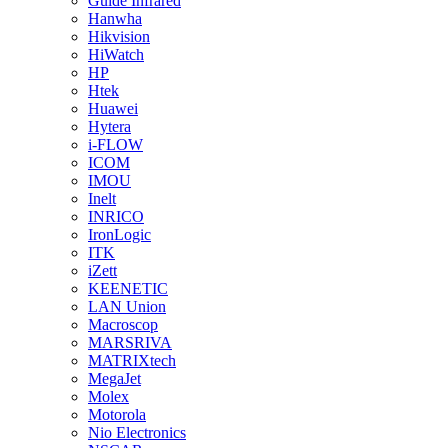
Guide Infrared
Hanwha
Hikvision
HiWatch
HP
Htek
Huawei
Hytera
i-FLOW
ICOM
IMOU
Inelt
INRICO
IronLogic
ITK
iZett
KEENETIC
LAN Union
Macroscop
MARSRIVA
MATRIXtech
MegaJet
Molex
Motorola
Nio Electronics