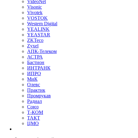
VideoNet
Visonic
Vivotek
VOSTOK
Western Digital
YEALINK
YEASTAR
ZKTeco
Zyxel
АПК-Телеком
АСТРА
Бастион
ИНТРАНК
ИПРО
МиК
Олевс
Практик
Промрукав
Радиал
Союз
Т-КОМ
ТАКТ
ЦМО