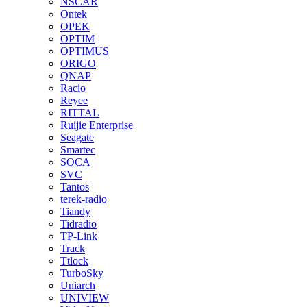
NSCAR
Ontek
OPEK
OPTIM
OPTIMUS
ORIGO
QNAP
Racio
Reyee
RITTAL
Ruijie Enterprise
Seagate
Smartec
SOCA
SVC
Tantos
terek-radio
Tiandy
Tidradio
TP-Link
Track
Ttlock
TurboSky
Uniarch
UNIVIEW