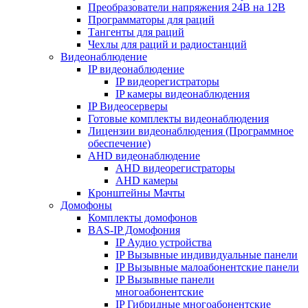
Преобразователи напряжения 24В на 12В
Программаторы для раций
Тангенты для раций
Чехлы для раций и радиостанций
Видеонаблюдение
IP видеонаблюдение
IP видеорегистраторы
IP камеры видеонаблюдения
IP Видеосерверы
Готовые комплекты видеонаблюдения
Лицензии видеонаблюдения (Программное
обеспечение)
AHD видеонаблюдение
AHD видеорегистраторы
AHD камеры
Кронштейны Мачты
Домофоны
Комплекты домофонов
BAS-IP Домофония
IP Аудио устройства
IP Вызывные индивидуальные панели
IP Вызывные малоабонентские панели
IP Вызывные панели
многоабонентские
IP Гибридные многоабонентские