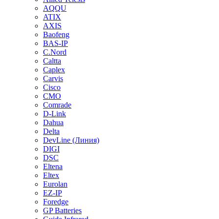
AQQU
ATIX
AXIS
Baofeng
BAS-IP
C.Nord
Caltta
Caplex
Carvis
Cisco
CMO
Comrade
D-Link
Dahua
Delta
DevLine (Линия)
DIGI
DSC
Eltena
Eltex
Eurolan
EZ-IP
Foredge
GP Batteries