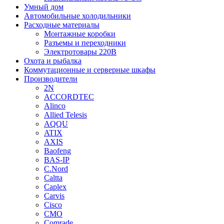
Умный дом
Автомобильные холодильники
Расходные материалы
Монтажные коробки
Разъемы и переходники
Электротовары 220В
Охота и рыбалка
Коммутационные и серверные шкафы
Производители
2N
ACCORDTEC
Alinco
Allied Telesis
AQQU
ATIX
AXIS
Baofeng
BAS-IP
C.Nord
Caltta
Caplex
Carvis
Cisco
CMO
Comrade