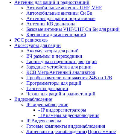
Антенны для раций и радиостанций
Автомобильные антенны UHF, VHF
Автомобильные антенны Си Би
Антенны для раций портативные
Антенны КВ диапазона
Базовые антенны VHF/UHF Си Би для раций
Крепления для антенн раций
POC радиосвязь
Аксессуары для раций
Аккумуляторы для раций
ВЧ разъёмы и переходники
Гарнитуры и наушники для раций
Зарядные устройства для рации
КСВ Метр/Антенный анализатор
Преобразователи напряжения 24В на 12В
Программаторы для раций
Тангенты для раций
Чехлы для раций и радиостанций
Видеонаблюдение
IP видеонаблюдение
- IP видеорегистраторы
- IP камеры видеонаблюдения
IP Видеосерверы
Готовые комплекты видеонаблюдения
Лицензии видеонаблюдения (Программное