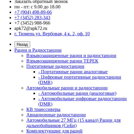
Заказать обратный звонок
пн - пт: с 9.00 до 18.00
+7 (904) 498-89-66
+7 (3452) 283-343
+7 (3452) 988-966
apk72@apk72.ru
г. Тюмень ул. Вербовая, 4 к. 2, оф. 10
Назад
Рации и Радиостанции
Взрывозащищенные рации и радиостанции
Взрывозащищенные рации ТЕРЕК
Портативные радиостанции
- Портативные рации аналоговые
- Цифровые портативные радиостанции
(DMR)
Автомобильные рации и радиостанции
- Автомобильные рации (аналоговые)
- Автомобильные цифровые радиостанции
(DMR)
КВ транссиверы
Авиационные радиостанции
Автомобильные 27 МГц (15 канал) Рации для
дальнобойщиков (СиБи)
Комплектующие для раций