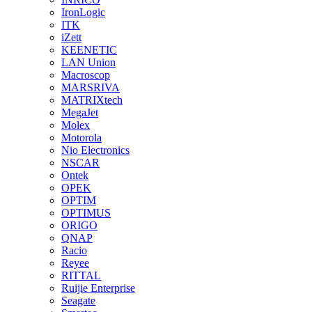
IronLogic
ITK
iZett
KEENETIC
LAN Union
Macroscop
MARSRIVA
MATRIXtech
MegaJet
Molex
Motorola
Nio Electronics
NSCAR
Ontek
OPEK
OPTIM
OPTIMUS
ORIGO
QNAP
Racio
Reyee
RITTAL
Ruijie Enterprise
Seagate