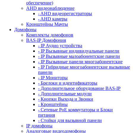
обеспечение)
AHD видеонаблюдение
- AHD видеорегистраторы
- AHD камеры
Кронштейны Мачты
Домофоны
Комплекты домофонов
BAS-IP Домофония
- IP Аудио устройства
- IP Вызывные индивидуальные панели
- IP Вызывные малоабонентские панели
- IP Вызывные панели многоабонентские
- IP Гибридные многоабонентские вызывные
панели
- IP Мониторы
- Брелоки и идентификаторы
- Дополнительное оборудование BAS-IP
- Дополнительные модули
- Кнопки Выхода и Звонки
- Кронштейны
- Сетевые PoE коммутаторы и Блоки
питания
- Стойки для вызывной панели
IP домофоны
Аналоговые видеодомофоны