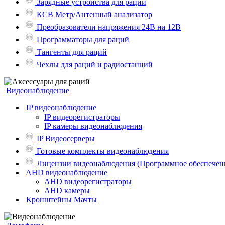
Зарядные устройства для рации
КСВ Метр/Антенный анализатор
Преобразователи напряжения 24В на 12В
Программаторы для раций
Тангенты для раций
Чехлы для раций и радиостанций
Видеонаблюдение
IP видеонаблюдение
IP видеорегистраторы
IP камеры видеонаблюдения
IP Видеосерверы
Готовые комплекты видеонаблюдения
Лицензии видеонаблюдения (Программное обеспечен
AHD видеонаблюдение
AHD видеорегистраторы
AHD камеры
Кронштейны Мачты