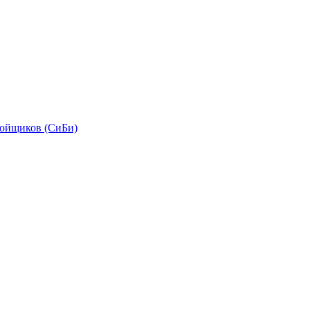
бойщиков (СиБи)