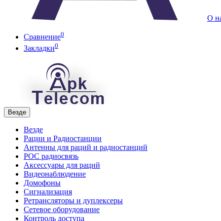
О н
0
Сравнение
0
Закладки
Везде
Везде
Рации и Радиостанции
Антенны для раций и радиостанций
POC радиосвязь
Аксессуары для раций
Видеонаблюдение
Домофоны
Сигнализация
Ретрансляторы и дуплексеры
Сетевое оборудование
Контроль доступа