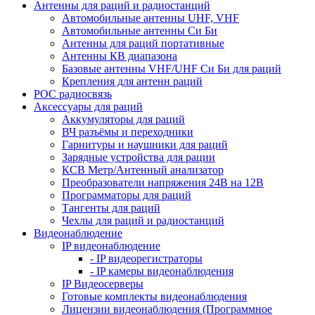
Антенны для раций и радиостанций
Автомобильные антенны UHF, VHF
Автомобильные антенны Си Би
Антенны для раций портативные
Антенны КВ диапазона
Базовые антенны VHF/UHF Си Би для раций
Крепления для антенн раций
POC радиосвязь
Аксессуары для раций
Аккумуляторы для раций
ВЧ разъёмы и переходники
Гарнитуры и наушники для раций
Зарядные устройства для рации
КСВ Метр/Антенный анализатор
Преобразователи напряжения 24В на 12В
Программаторы для раций
Тангенты для раций
Чехлы для раций и радиостанций
Видеонаблюдение
IP видеонаблюдение
- IP видеорегистраторы
- IP камеры видеонаблюдения
IP Видеосерверы
Готовые комплекты видеонаблюдения
Лицензии видеонаблюдения (Программное