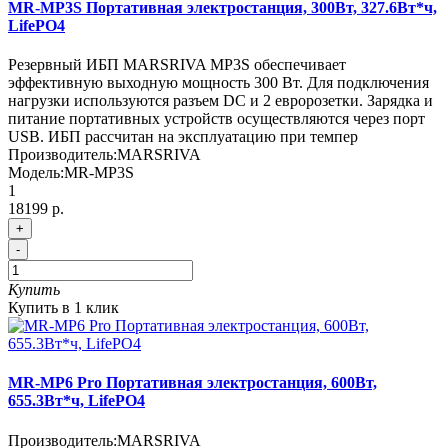
MR-MP3S Портативная электростанция, 300Вт, 327.6Вт*ч,
LifePO4
Резервный ИБП MARSRIVA MP3S обеспечивает
эффективную выходную мощность 300 Вт. Для подключения
нагрузки используются разъем DC и 2 евророзетки. Зарядка и
питание портативных устройств осуществляются через порт
USB. ИБП рассчитан на эксплуатацию при темпер
Производитель:
MARSRIVA
Модель:
MR-MP3S
1
18199 р.
+
-
Купить
Купить в 1 клик
MR-MP6 Pro Портативная электростанция, 600Вт,
655.3Вт*ч, LifePO4
Производитель:
MARSRIVA