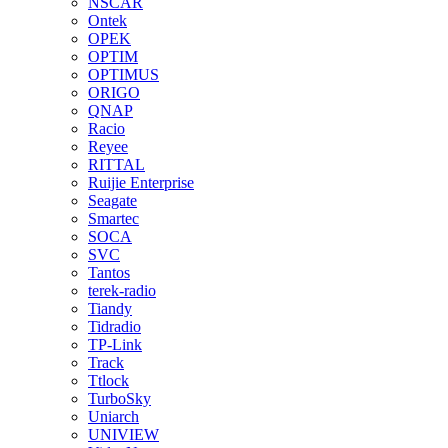
NSCAR
Ontek
OPEK
OPTIM
OPTIMUS
ORIGO
QNAP
Racio
Reyee
RITTAL
Ruijie Enterprise
Seagate
Smartec
SOCA
SVC
Tantos
terek-radio
Tiandy
Tidradio
TP-Link
Track
Ttlock
TurboSky
Uniarch
UNIVIEW