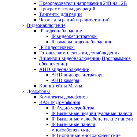
Преобразователи напряжения 24В на 12В
Программаторы для раций
Тангенты для раций
Чехлы для раций и радиостанций
Видеонаблюдение
IP видеонаблюдение
IP видеорегистраторы
IP камеры видеонаблюдения
IP Видеосерверы
Готовые комплекты видеонаблюдения
Лицензии видеонаблюдения (Программное
обеспечение)
AHD видеонаблюдение
AHD видеорегистраторы
AHD камеры
Кронштейны Мачты
Домофоны
Комплекты домофонов
BAS-IP Домофония
IP Аудио устройства
IP Вызывные индивидуальные панели
IP Вызывные малоабонентские панели
IP Вызывные панели
многоабонентские
IP Гибридные многоабонентские