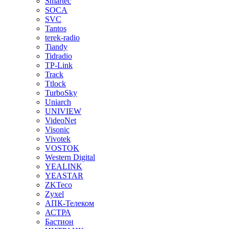
Smartec
SOCA
SVC
Tantos
terek-radio
Tiandy
Tidradio
TP-Link
Track
Ttlock
TurboSky
Uniarch
UNIVIEW
VideoNet
Visonic
Vivotek
VOSTOK
Western Digital
YEALINK
YEASTAR
ZKTeco
Zyxel
АПК-Телеком
АСТРА
Бастион