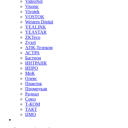
VideoNet
Visonic
Vivotek
VOSTOK
Western Digital
YEALINK
YEASTAR
ZKTeco
Zyxel
АПК-Телеком
АСТРА
Бастион
ИНТРАНК
ИПРО
МиК
Олевс
Практик
Промрукав
Радиал
Союз
Т-КОМ
ТАКТ
ЦМО