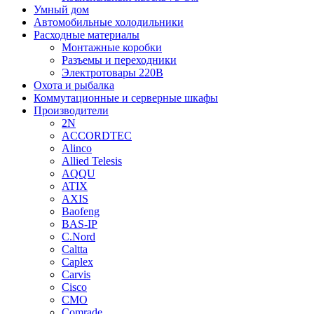
Умный дом
Автомобильные холодильники
Расходные материалы
Монтажные коробки
Разъемы и переходники
Электротовары 220В
Охота и рыбалка
Коммутационные и серверные шкафы
Производители
2N
ACCORDTEC
Alinco
Allied Telesis
AQQU
ATIX
AXIS
Baofeng
BAS-IP
C.Nord
Caltta
Caplex
Carvis
Cisco
CMO
Comrade