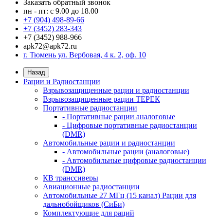
Заказать обратный звонок
пн - пт: с 9.00 до 18.00
+7 (904) 498-89-66
+7 (3452) 283-343
+7 (3452) 988-966
apk72@apk72.ru
г. Тюмень ул. Вербовая, 4 к. 2, оф. 10
Назад
Рации и Радиостанции
Взрывозащищенные рации и радиостанции
Взрывозащищенные рации ТЕРЕК
Портативные радиостанции
- Портативные рации аналоговые
- Цифровые портативные радиостанции
(DMR)
Автомобильные рации и радиостанции
- Автомобильные рации (аналоговые)
- Автомобильные цифровые радиостанции
(DMR)
КВ транссиверы
Авиационные радиостанции
Автомобильные 27 МГц (15 канал) Рации для
дальнобойщиков (СиБи)
Комплектующие для раций