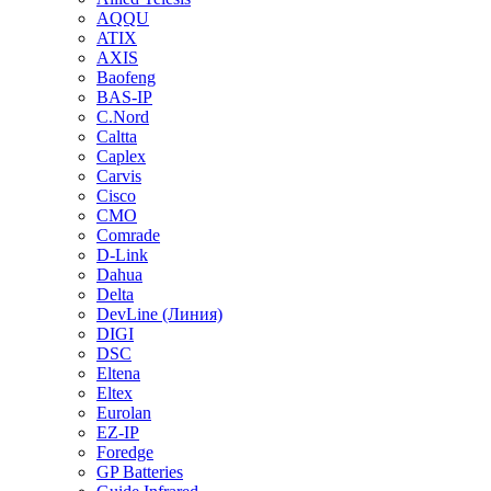
AQQU
ATIX
AXIS
Baofeng
BAS-IP
C.Nord
Caltta
Caplex
Carvis
Cisco
CMO
Comrade
D-Link
Dahua
Delta
DevLine (Линия)
DIGI
DSC
Eltena
Eltex
Eurolan
EZ-IP
Foredge
GP Batteries