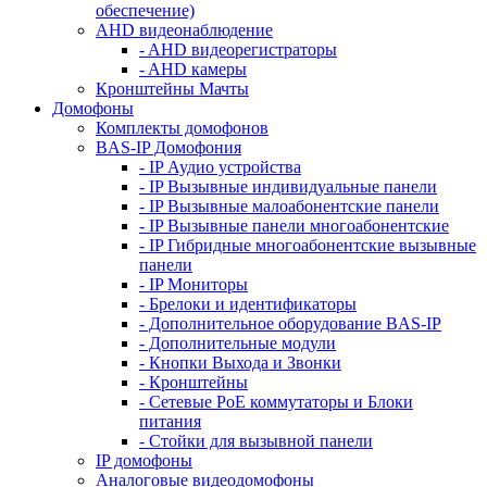
обеспечение)
AHD видеонаблюдение
- AHD видеорегистраторы
- AHD камеры
Кронштейны Мачты
Домофоны
Комплекты домофонов
BAS-IP Домофония
- IP Аудио устройства
- IP Вызывные индивидуальные панели
- IP Вызывные малоабонентские панели
- IP Вызывные панели многоабонентские
- IP Гибридные многоабонентские вызывные
панели
- IP Мониторы
- Брелоки и идентификаторы
- Дополнительное оборудование BAS-IP
- Дополнительные модули
- Кнопки Выхода и Звонки
- Кронштейны
- Сетевые PoE коммутаторы и Блоки
питания
- Стойки для вызывной панели
IP домофоны
Аналоговые видеодомофоны