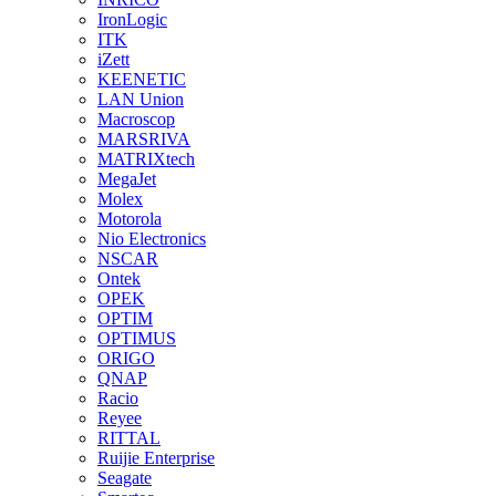
IronLogic
ITK
iZett
KEENETIC
LAN Union
Macroscop
MARSRIVA
MATRIXtech
MegaJet
Molex
Motorola
Nio Electronics
NSCAR
Ontek
OPEK
OPTIM
OPTIMUS
ORIGO
QNAP
Racio
Reyee
RITTAL
Ruijie Enterprise
Seagate