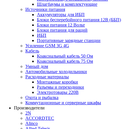
Шлагбаумы и комплектующие
Источники питания
Аккумуляторы для ИБП
Блоки бесперебойного питания 12В (ББП)
Блоки питания 12 Вольт
Блоки питания для раций
ИБП
Портативные зарядные станции
Усиление GSM 3G 4G
Кабель
Коаксиальный кабель 50 Ом
Коаксиальный кабель 75 Ом
Умный дом
Автомобильные холодильники
Расходные материалы
Монтажные коробки
Разъемы и переходники
Электротовары 220В
Охота и рыбалка
Коммутационные и серверные шкафы
Производители
2N
ACCORDTEC
Alinco
Allied Telesis