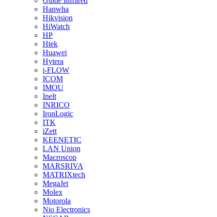
Guide Infrared
Hanwha
Hikvision
HiWatch
HP
Htek
Huawei
Hytera
i-FLOW
ICOM
IMOU
Inelt
INRICO
IronLogic
ITK
iZett
KEENETIC
LAN Union
Macroscop
MARSRIVA
MATRIXtech
MegaJet
Molex
Motorola
Nio Electronics