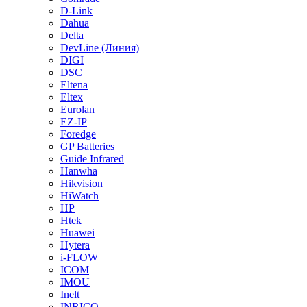
D-Link
Dahua
Delta
DevLine (Линия)
DIGI
DSC
Eltena
Eltex
Eurolan
EZ-IP
Foredge
GP Batteries
Guide Infrared
Hanwha
Hikvision
HiWatch
HP
Htek
Huawei
Hytera
i-FLOW
ICOM
IMOU
Inelt
INRICO