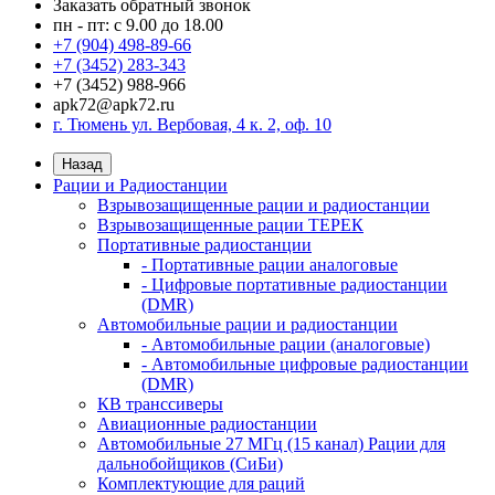
Заказать обратный звонок
пн - пт: с 9.00 до 18.00
+7 (904) 498-89-66
+7 (3452) 283-343
+7 (3452) 988-966
apk72@apk72.ru
г. Тюмень ул. Вербовая, 4 к. 2, оф. 10
Назад
Рации и Радиостанции
Взрывозащищенные рации и радиостанции
Взрывозащищенные рации ТЕРЕК
Портативные радиостанции
- Портативные рации аналоговые
- Цифровые портативные радиостанции
(DMR)
Автомобильные рации и радиостанции
- Автомобильные рации (аналоговые)
- Автомобильные цифровые радиостанции
(DMR)
КВ транссиверы
Авиационные радиостанции
Автомобильные 27 МГц (15 канал) Рации для
дальнобойщиков (СиБи)
Комплектующие для раций