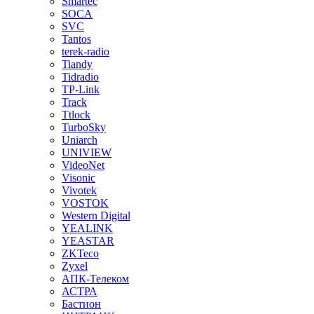
Smartec
SOCA
SVC
Tantos
terek-radio
Tiandy
Tidradio
TP-Link
Track
Ttlock
TurboSky
Uniarch
UNIVIEW
VideoNet
Visonic
Vivotek
VOSTOK
Western Digital
YEALINK
YEASTAR
ZKTeco
Zyxel
АПК-Телеком
АСТРА
Бастион