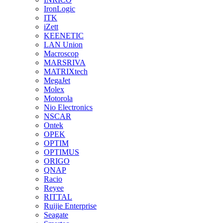
IronLogic
ITK
iZett
KEENETIC
LAN Union
Macroscop
MARSRIVA
MATRIXtech
MegaJet
Molex
Motorola
Nio Electronics
NSCAR
Ontek
OPEK
OPTIM
OPTIMUS
ORIGO
QNAP
Racio
Reyee
RITTAL
Ruijie Enterprise
Seagate