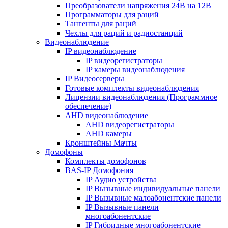
Преобразователи напряжения 24В на 12В
Программаторы для раций
Тангенты для раций
Чехлы для раций и радиостанций
Видеонаблюдение
IP видеонаблюдение
IP видеорегистраторы
IP камеры видеонаблюдения
IP Видеосерверы
Готовые комплекты видеонаблюдения
Лицензии видеонаблюдения (Программное
обеспечение)
AHD видеонаблюдение
AHD видеорегистраторы
AHD камеры
Кронштейны Мачты
Домофоны
Комплекты домофонов
BAS-IP Домофония
IP Аудио устройства
IP Вызывные индивидуальные панели
IP Вызывные малоабонентские панели
IP Вызывные панели
многоабонентские
IP Гибридные многоабонентские