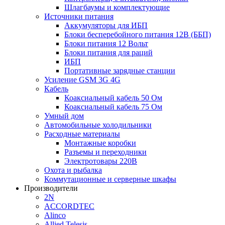
Шлагбаумы и комплектующие
Источники питания
Аккумуляторы для ИБП
Блоки бесперебойного питания 12В (ББП)
Блоки питания 12 Вольт
Блоки питания для раций
ИБП
Портативные зарядные станции
Усиление GSM 3G 4G
Кабель
Коаксиальный кабель 50 Ом
Коаксиальный кабель 75 Ом
Умный дом
Автомобильные холодильники
Расходные материалы
Монтажные коробки
Разъемы и переходники
Электротовары 220В
Охота и рыбалка
Коммутационные и серверные шкафы
Производители
2N
ACCORDTEC
Alinco
Allied Telesis