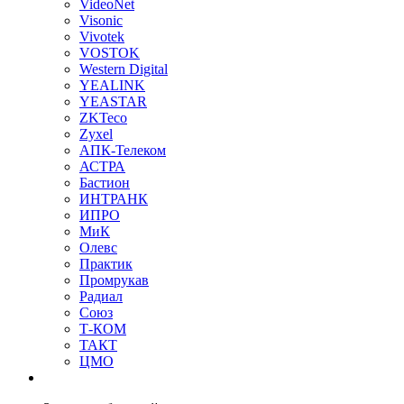
VideoNet
Visonic
Vivotek
VOSTOK
Western Digital
YEALINK
YEASTAR
ZKTeco
Zyxel
АПК-Телеком
АСТРА
Бастион
ИНТРАНК
ИПРО
МиК
Олевс
Практик
Промрукав
Радиал
Союз
Т-КОМ
ТАКТ
ЦМО