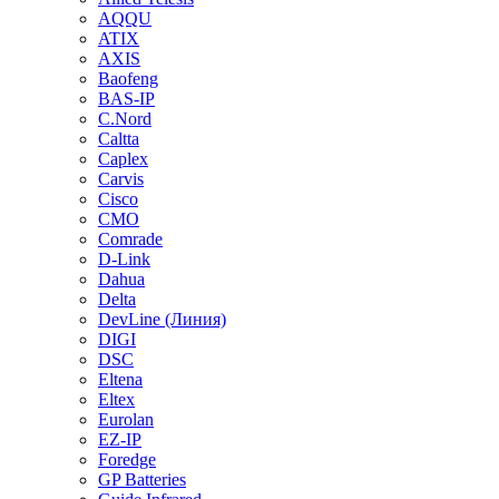
AQQU
ATIX
AXIS
Baofeng
BAS-IP
C.Nord
Caltta
Caplex
Carvis
Cisco
CMO
Comrade
D-Link
Dahua
Delta
DevLine (Линия)
DIGI
DSC
Eltena
Eltex
Eurolan
EZ-IP
Foredge
GP Batteries