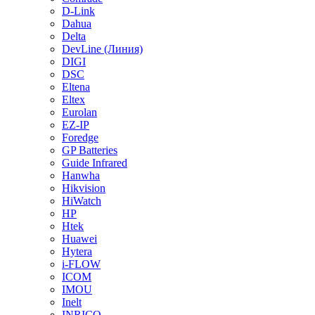
D-Link
Dahua
Delta
DevLine (Линия)
DIGI
DSC
Eltena
Eltex
Eurolan
EZ-IP
Foredge
GP Batteries
Guide Infrared
Hanwha
Hikvision
HiWatch
HP
Htek
Huawei
Hytera
i-FLOW
ICOM
IMOU
Inelt
INRICO