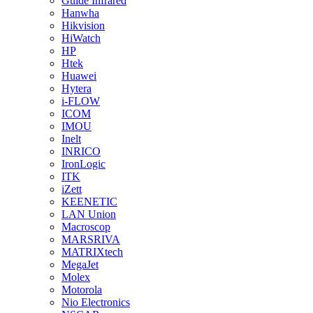
Guide Infrared
Hanwha
Hikvision
HiWatch
HP
Htek
Huawei
Hytera
i-FLOW
ICOM
IMOU
Inelt
INRICO
IronLogic
ITK
iZett
KEENETIC
LAN Union
Macroscop
MARSRIVA
MATRIXtech
MegaJet
Molex
Motorola
Nio Electronics