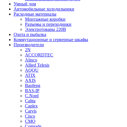
Умный дом
Автомобильные холодильники
Расходные материалы
Монтажные коробки
Разъемы и переходники
Электротовары 220В
Охота и рыбалка
Коммутационные и серверные шкафы
Производители
2N
ACCORDTEC
Alinco
Allied Telesis
AQQU
ATIX
AXIS
Baofeng
BAS-IP
C.Nord
Caltta
Caplex
Carvis
Cisco
CMO
Comrade