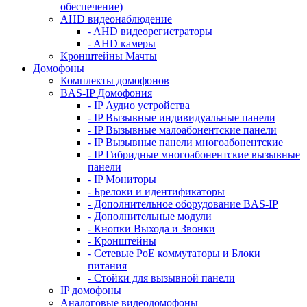
обеспечение)
AHD видеонаблюдение
- AHD видеорегистраторы
- AHD камеры
Кронштейны Мачты
Домофоны
Комплекты домофонов
BAS-IP Домофония
- IP Аудио устройства
- IP Вызывные индивидуальные панели
- IP Вызывные малоабонентские панели
- IP Вызывные панели многоабонентские
- IP Гибридные многоабонентские вызывные
панели
- IP Мониторы
- Брелоки и идентификаторы
- Дополнительное оборудование BAS-IP
- Дополнительные модули
- Кнопки Выхода и Звонки
- Кронштейны
- Сетевые PoE коммутаторы и Блоки
питания
- Стойки для вызывной панели
IP домофоны
Аналоговые видеодомофоны