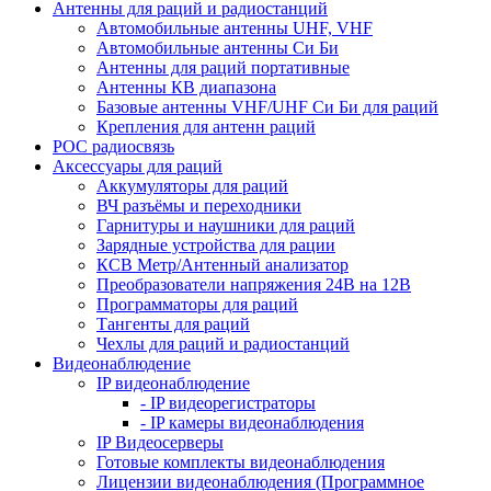
Антенны для раций и радиостанций
Автомобильные антенны UHF, VHF
Автомобильные антенны Си Би
Антенны для раций портативные
Антенны КВ диапазона
Базовые антенны VHF/UHF Си Би для раций
Крепления для антенн раций
POC радиосвязь
Аксессуары для раций
Аккумуляторы для раций
ВЧ разъёмы и переходники
Гарнитуры и наушники для раций
Зарядные устройства для рации
КСВ Метр/Антенный анализатор
Преобразователи напряжения 24В на 12В
Программаторы для раций
Тангенты для раций
Чехлы для раций и радиостанций
Видеонаблюдение
IP видеонаблюдение
- IP видеорегистраторы
- IP камеры видеонаблюдения
IP Видеосерверы
Готовые комплекты видеонаблюдения
Лицензии видеонаблюдения (Программное