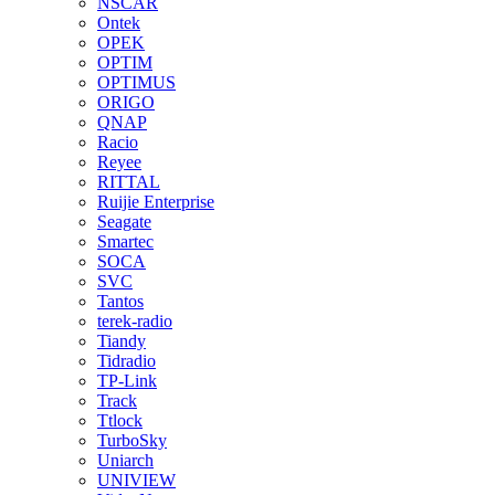
NSCAR
Ontek
OPEK
OPTIM
OPTIMUS
ORIGO
QNAP
Racio
Reyee
RITTAL
Ruijie Enterprise
Seagate
Smartec
SOCA
SVC
Tantos
terek-radio
Tiandy
Tidradio
TP-Link
Track
Ttlock
TurboSky
Uniarch
UNIVIEW