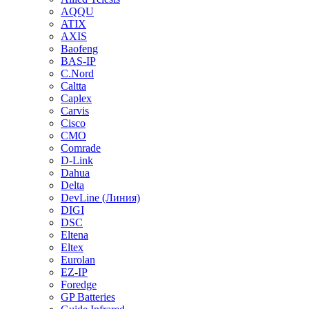
AQQU
ATIX
AXIS
Baofeng
BAS-IP
C.Nord
Caltta
Caplex
Carvis
Cisco
CMO
Comrade
D-Link
Dahua
Delta
DevLine (Линия)
DIGI
DSC
Eltena
Eltex
Eurolan
EZ-IP
Foredge
GP Batteries