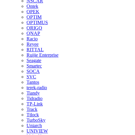
NSCAR
Ontek
OPEK
OPTIM
OPTIMUS
ORIGO
QNAP
Racio
Reyee
RITTAL
Ruijie Enterprise
Seagate
Smartec
SOCA
SVC
Tantos
terek-radio
Tiandy
Tidradio
TP-Link
Track
Ttlock
TurboSky
Uniarch
UNIVIEW