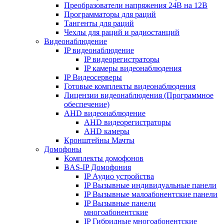
Преобразователи напряжения 24В на 12В
Программаторы для раций
Тангенты для раций
Чехлы для раций и радиостанций
Видеонаблюдение
IP видеонаблюдение
IP видеорегистраторы
IP камеры видеонаблюдения
IP Видеосерверы
Готовые комплекты видеонаблюдения
Лицензии видеонаблюдения (Программное
обеспечение)
AHD видеонаблюдение
AHD видеорегистраторы
AHD камеры
Кронштейны Мачты
Домофоны
Комплекты домофонов
BAS-IP Домофония
IP Аудио устройства
IP Вызывные индивидуальные панели
IP Вызывные малоабонентские панели
IP Вызывные панели
многоабонентские
IP Гибридные многоабонентские