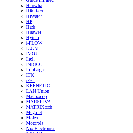
Guide Infrared
Hanwha
Hikvision
HiWatch
HP
Htek
Huawei
Hytera
i-FLOW
ICOM
IMOU
Inelt
INRICO
IronLogic
ITK
iZett
KEENETIC
LAN Union
Macroscop
MARSRIVA
MATRIXtech
MegaJet
Molex
Motorola
Nio Electronics