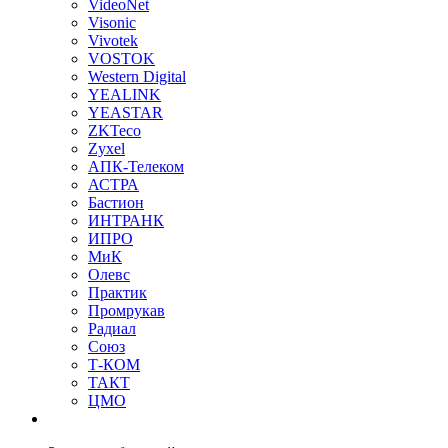
VideoNet
Visonic
Vivotek
VOSTOK
Western Digital
YEALINK
YEASTAR
ZKTeco
Zyxel
АПК-Телеком
АСТРА
Бастион
ИНТРАНК
ИПРО
МиК
Олевс
Практик
Промрукав
Радиал
Союз
Т-КОМ
ТАКТ
ЦМО