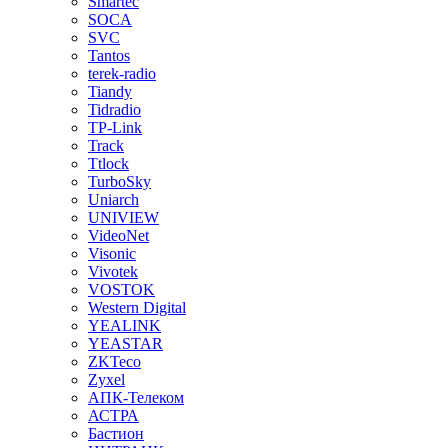
Smartec
SOCA
SVC
Tantos
terek-radio
Tiandy
Tidradio
TP-Link
Track
Ttlock
TurboSky
Uniarch
UNIVIEW
VideoNet
Visonic
Vivotek
VOSTOK
Western Digital
YEALINK
YEASTAR
ZKTeco
Zyxel
АПК-Телеком
АСТРА
Бастион