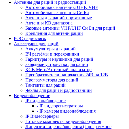
Антенны для раций и радиостанций
Автомобильные антенны UHF, VHF
Автомобильные антенны Си Би
Антенны для раций портативные
Антенны КВ диапазона
Базовые антенны VHF/UHF Си Би для раций
Крепления для антенн раций
POC радиосвязь
Аксессуары для раций
Аккумуляторы для раций
ВЧ разъёмы и переходники
Гарнитуры и наушники для раций
Зарядные устройства для рации
КСВ Метр/Антенный анализатор
Преобразователи напряжения 24В на 12В
Программаторы для раций
Тангенты для раций
Чехлы для раций и радиостанций
Видеонаблюдение
IP видеонаблюдение
- IP видеорегистраторы
- IP камеры видеонаблюдения
IP Видеосерверы
Готовые комплекты видеонаблюдения
Лицензии видеонаблюдения (Программное