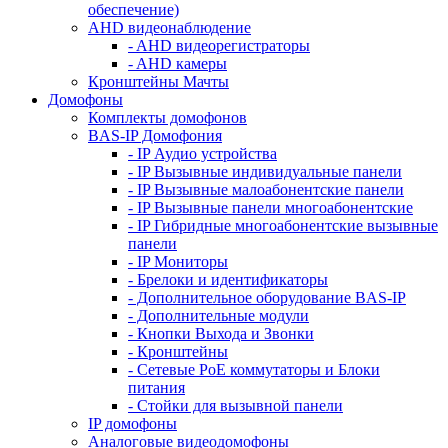
обеспечение)
AHD видеонаблюдение
- AHD видеорегистраторы
- AHD камеры
Кронштейны Мачты
Домофоны
Комплекты домофонов
BAS-IP Домофония
- IP Аудио устройства
- IP Вызывные индивидуальные панели
- IP Вызывные малоабонентские панели
- IP Вызывные панели многоабонентские
- IP Гибридные многоабонентские вызывные
панели
- IP Мониторы
- Брелоки и идентификаторы
- Дополнительное оборудование BAS-IP
- Дополнительные модули
- Кнопки Выхода и Звонки
- Кронштейны
- Сетевые PoE коммутаторы и Блоки
питания
- Стойки для вызывной панели
IP домофоны
Аналоговые видеодомофоны