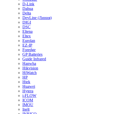
D-Link
Dahua
Delta
DevLine (Линия)
DIGI
DSC
Eltena
Eltex
Eurolan
EZ-IP
Foredge
GP Batteries
Guide Infrared
Hanwha
Hikvision
HiWatch
HP
Htek
Huawei
Hytera
i-FLOW
ICOM
IMOU
Inelt
INRICO