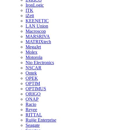
IronLogic
ITK
iZett
KEENETIC
LAN Union
Macroscop
MARSRIVA
MATRIXtech
MegaJet
Molex
Motorola
Nio Electronics
NSCAR
Ontek
OPEK
OPTIM
OPTIMUS
ORIGO
QNAP
Racio
Reyee
RITTAL
Ruijie Enterprise
Seagate