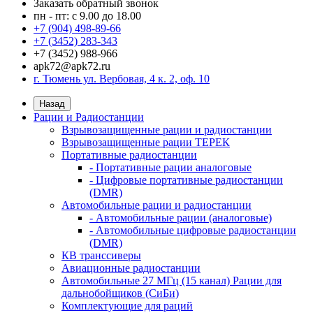
Заказать обратный звонок
пн - пт: с 9.00 до 18.00
+7 (904) 498-89-66
+7 (3452) 283-343
+7 (3452) 988-966
apk72@apk72.ru
г. Тюмень ул. Вербовая, 4 к. 2, оф. 10
Назад
Рации и Радиостанции
Взрывозащищенные рации и радиостанции
Взрывозащищенные рации ТЕРЕК
Портативные радиостанции
- Портативные рации аналоговые
- Цифровые портативные радиостанции
(DMR)
Автомобильные рации и радиостанции
- Автомобильные рации (аналоговые)
- Автомобильные цифровые радиостанции
(DMR)
КВ транссиверы
Авиационные радиостанции
Автомобильные 27 МГц (15 канал) Рации для
дальнобойщиков (СиБи)
Комплектующие для раций