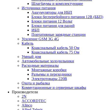
Шлагбаумы и комплектующие
Источники питания
Аккумуляторы для ИБП
Блоки бесперебойного питания 12В (ББП)
Блоки питания 12 Вольт
Блоки питания для раций
ИБП
Портативные зарядные станции
Усиление GSM 3G 4G
Кабель
Коаксиальный кабель 50 Ом
Коаксиальный кабель 75 Ом
Умный дом
Автомобильные холодильники
Расходные материалы
Монтажные коробки
Разъемы и переходники
Электротовары 220В
Охота и рыбалка
Коммутационные и серверные шкафы
Производители
2N
ACCORDTEC
Alinco
Allied Telesis