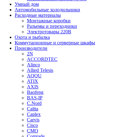
Умный дом
Автомобильные холодильники
Расходные материалы
Монтажные коробки
Разъемы и переходники
Электротовары 220В
Охота и рыбалка
Коммутационные и серверные шкафы
Производители
2N
ACCORDTEC
Alinco
Allied Telesis
AQQU
ATIX
AXIS
Baofeng
BAS-IP
C.Nord
Caltta
Caplex
Carvis
Cisco
CMO
Comrade