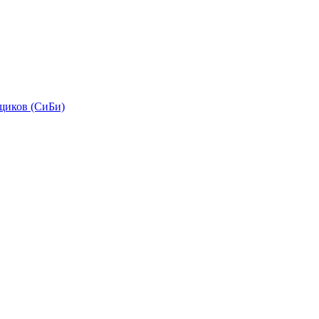
щиков (СиБи)