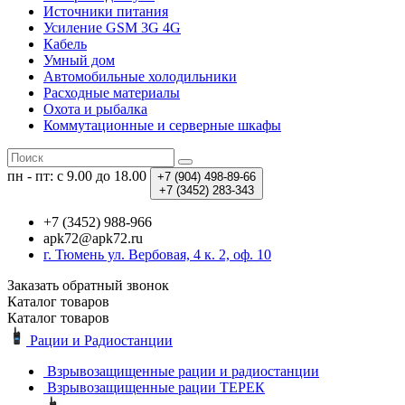
Источники питания
Усиление GSM 3G 4G
Кабель
Умный дом
Автомобильные холодильники
Расходные материалы
Охота и рыбалка
Коммутационные и серверные шкафы
пн - пт: с 9.00 до 18.00
+7 (904)
498-89-66
+7 (3452)
283-343
+7 (3452) 988-966
apk72@apk72.ru
г. Тюмень ул. Вербовая, 4 к. 2, оф. 10
Заказать обратный звонок
Каталог
товаров
Каталог
товаров
Рации и Радиостанции
Взрывозащищенные рации и радиостанции
Взрывозащищенные рации ТЕРЕК