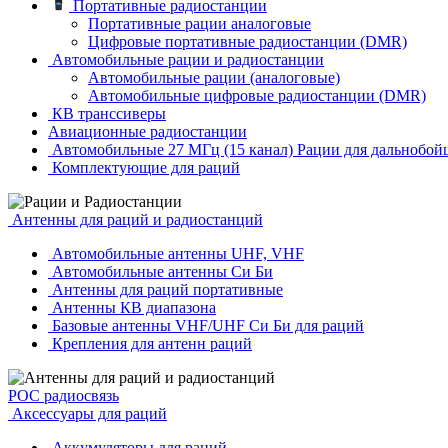
Портативные радиостанции
Портативные рации аналоговые
Цифровые портативные радиостанции (DMR)
Автомобильные рации и радиостанции
Автомобильные рации (аналоговые)
Автомобильные цифровые радиостанции (DMR)
КВ транссиверы
Авиационные радиостанции
Автомобильные 27 МГц (15 канал) Рации для дальнобой
Комплектующие для раций
Антенны для раций и радиостанций
Автомобильные антенны UHF, VHF
Автомобильные антенны Си Би
Антенны для раций портативные
Антенны КВ диапазона
Базовые антенны VHF/UHF Си Би для раций
Крепления для антенн раций
POC радиосвязь
Аксессуары для раций
Аккумуляторы для раций