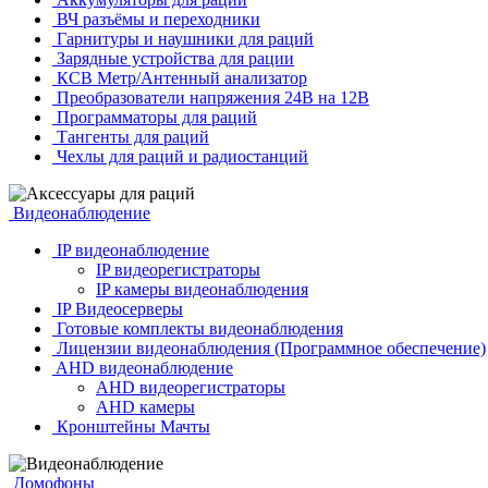
ВЧ разъёмы и переходники
Гарнитуры и наушники для раций
Зарядные устройства для рации
КСВ Метр/Антенный анализатор
Преобразователи напряжения 24В на 12В
Программаторы для раций
Тангенты для раций
Чехлы для раций и радиостанций
Видеонаблюдение
IP видеонаблюдение
IP видеорегистраторы
IP камеры видеонаблюдения
IP Видеосерверы
Готовые комплекты видеонаблюдения
Лицензии видеонаблюдения (Программное обеспечение)
AHD видеонаблюдение
AHD видеорегистраторы
AHD камеры
Кронштейны Мачты
Домофоны