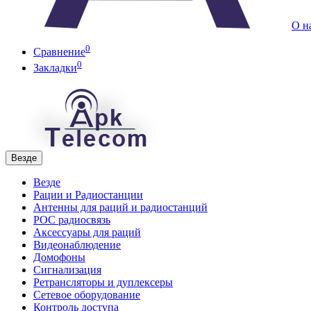
О н
0
Сравнение
0
Закладки
Везде
Везде
Рации и Радиостанции
Антенны для раций и радиостанций
POC радиосвязь
Аксессуары для раций
Видеонаблюдение
Домофоны
Сигнализация
Ретрансляторы и дуплексеры
Сетевое оборудование
Контроль доступа