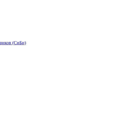
щиков (СиБи)