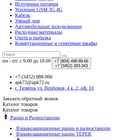
Источники питания
Усиление GSM 3G 4G
Кабель
Умный дом
Автомобильные холодильники
Расходные материалы
Охота и рыбалка
Коммутационные и серверные шкафы
пн - пт: с 9.00 до 18.00
+7 (904)
498-89-66
+7 (3452)
283-343
+7 (3452) 988-966
apk72@apk72.ru
г. Тюмень ул. Вербовая, 4 к. 2, оф. 10
Заказать обратный звонок
Каталог
товаров
Каталог
товаров
Рации и Радиостанции
Взрывозащищенные рации и радиостанции
Взрывозащищенные рации ТЕРЕК