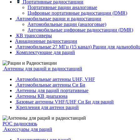
Портативные радиостанции
Портативные рации аналоговые
Цифровые портативные радиостанции (DMR)
Автомобильные рации и радиостанции
Автомобильные рации (аналоговые)
Автомобильные цифровые радиостанции (DMR)
КВ транссиверы
Авиационные радиостанции
Автомобильные 27 МГц (15 канал) Рации для дальнобой
Комплектующие для раций
Антенны для раций и радиостанций
Автомобильные антенны UHF, VHF
Автомобильные антенны Си Би
Антенны для раций портативные
Антенны КВ диапазона
Базовые антенны VHF/UHF Си Би для раций
Крепления для антенн раций
POC радиосвязь
Аксессуары для раций
Аккумуляторы для раций