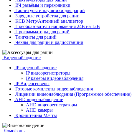
ВЧ разъёмы и переходники
Гарнитуры и наушники для раций
Зарядные устройства для рации
КСВ Метр/Антенный анализатор
Преобразователи напряжения 24В на 12В
Программаторы для раций
Тангенты для раций
Чехлы для раций и радиостанций
Видеонаблюдение
IP видеонаблюдение
IP видеорегистраторы
IP камеры видеонаблюдения
IP Видеосерверы
Готовые комплекты видеонаблюдения
Лицензии видеонаблюдения (Программное обеспечение)
AHD видеонаблюдение
AHD видеорегистраторы
AHD камеры
Кронштейны Мачты
Домофоны