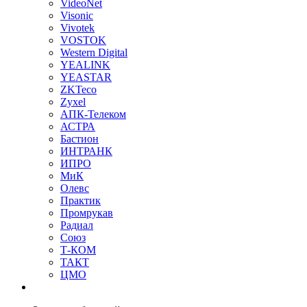
VideoNet
Visonic
Vivotek
VOSTOK
Western Digital
YEALINK
YEASTAR
ZKTeco
Zyxel
АПК-Телеком
АСТРА
Бастион
ИНТРАНК
ИПРО
МиК
Олевс
Практик
Промрукав
Радиал
Союз
Т-КОМ
ТАКТ
ЦМО