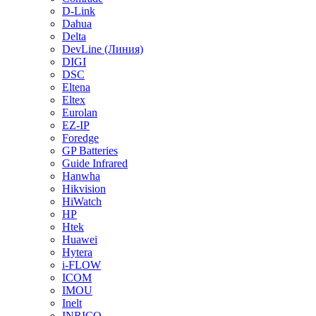
D-Link
Dahua
Delta
DevLine (Линия)
DIGI
DSC
Eltena
Eltex
Eurolan
EZ-IP
Foredge
GP Batteries
Guide Infrared
Hanwha
Hikvision
HiWatch
HP
Htek
Huawei
Hytera
i-FLOW
ICOM
IMOU
Inelt
INRICO