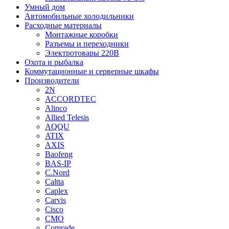
Умный дом
Автомобильные холодильники
Расходные материалы
Монтажные коробки
Разъемы и переходники
Электротовары 220В
Охота и рыбалка
Коммутационные и серверные шкафы
Производители
2N
ACCORDTEC
Alinco
Allied Telesis
AQQU
ATIX
AXIS
Baofeng
BAS-IP
C.Nord
Caltta
Caplex
Carvis
Cisco
CMO
Comrade