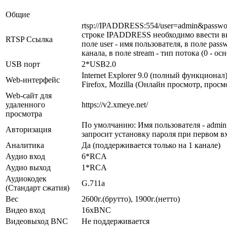
Общие
rtsp://IPADDRESS:554/user=admin&passwo
строке IPADDRESS необходимо ввести вн
RTSP Ссылка
поле user - имя пользователя, в поле passw
канала, в поле stream - тип потока (0 - о
USB порт
2*USB2.0
Internet Explorer 9.0 (полный функционал
Web-интерфейс
Firefox, Mozilla (Онлайн просмотр, просм
Web-сайт для
удаленного
https://v2.xmeye.net/
просмотра
По умолчанию: Имя пользователя - admin 
Авторизация
запросит установку пароля при первом в
Аналитика
Да (поддерживается только на 1 канале)
Аудио вход
6*RCA
Аудио выход
1*RCA
Аудиокодек
G.711a
(Стандарт сжатия)
Вес
2600г.(брутто), 1900г.(нетто)
Видео вход
16хBNC
Видеовыход BNC
Не поддерживается