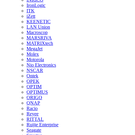
IronLogic
ITK
iZett
KEENETIC
LAN Union
Macroscop
MARSRIVA
MATRIXtech
MegaJet
Molex
Motorola
Nio Electronics
NSCAR
Ontek
OPEK
OPTIM
OPTIMUS
ORIGO
QNAP
Racio
Reyee
RITTAL
Ruijie Enterprise
Seagate