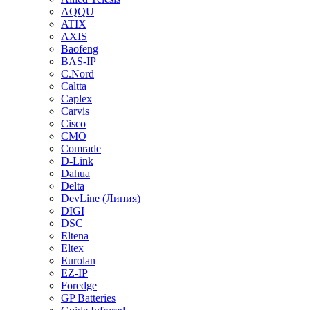
AQQU
ATIX
AXIS
Baofeng
BAS-IP
C.Nord
Caltta
Caplex
Carvis
Cisco
CMO
Comrade
D-Link
Dahua
Delta
DevLine (Линия)
DIGI
DSC
Eltena
Eltex
Eurolan
EZ-IP
Foredge
GP Batteries