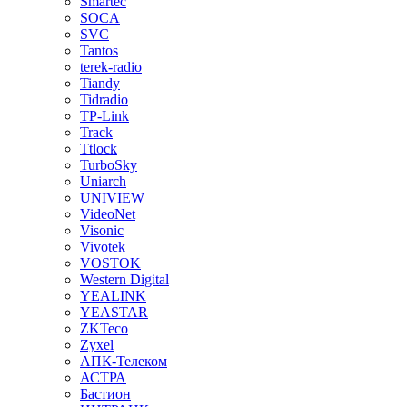
Smartec
SOCA
SVC
Tantos
terek-radio
Tiandy
Tidradio
TP-Link
Track
Ttlock
TurboSky
Uniarch
UNIVIEW
VideoNet
Visonic
Vivotek
VOSTOK
Western Digital
YEALINK
YEASTAR
ZKTeco
Zyxel
АПК-Телеком
АСТРА
Бастион