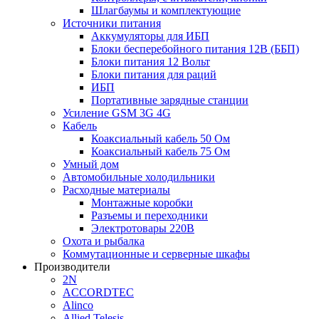
Шлагбаумы и комплектующие
Источники питания
Аккумуляторы для ИБП
Блоки бесперебойного питания 12В (ББП)
Блоки питания 12 Вольт
Блоки питания для раций
ИБП
Портативные зарядные станции
Усиление GSM 3G 4G
Кабель
Коаксиальный кабель 50 Ом
Коаксиальный кабель 75 Ом
Умный дом
Автомобильные холодильники
Расходные материалы
Монтажные коробки
Разъемы и переходники
Электротовары 220В
Охота и рыбалка
Коммутационные и серверные шкафы
Производители
2N
ACCORDTEC
Alinco
Allied Telesis