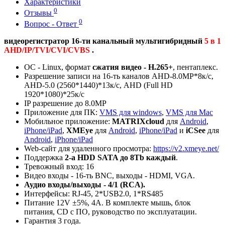
Характеристики
0
Отзывы
0
Вопрос - Ответ
видеорегистратор
16-ти канальный мультигибридный
5 в 1
AHD/IP/TVI/CVI/CVBS
.
ОС - Linux, формат
сжатия видео - H.265+
, пентаплекс.
Разрешение записи на 16-ть каналов AHD-8.0MP*8к/с,
AHD-5.0 (2560*1440)*13к/с, AНD (Full HD
1920*1080)*25к/с
IP разрешение до 8.0MP
Приложение для ПК:
VMS для windows
,
VMS для Mac
Мобильное приложение:
MATRIXcloud
для
Android
,
iPhone/iPad
,
XMEye
для
Android
,
iPhone/iPad
и
iCSee
для
Android
,
iPhone/iPad
Web-сайт для удаленного просмотра:
https://v2.xmeye.net/
Поддержка
2-а HDD SATA до 8Tb каждый
.
Тревожный вход: 16
Видео входы - 16-ть BNC, выходы - HDMI, VGA.
Аудио входы/выходы - 4/1 (RCA).
Интерфейсы: RJ-45, 2*USB2.0, 1*RS485
Питание 12V ±5%, 4А. В комплекте мышь, блок
питания, CD с ПО, руководство по эксплуатации.
Гарантия 3 года.