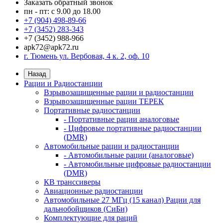
Заказать обратный звонок
пн - пт: с 9.00 до 18.00
+7 (904) 498-89-66
+7 (3452) 283-343
+7 (3452) 988-966
apk72@apk72.ru
г. Тюмень ул. Вербовая, 4 к. 2, оф. 10
Назад
Рации и Радиостанции
Взрывозащищенные рации и радиостанции
Взрывозащищенные рации ТЕРЕК
Портативные радиостанции
- Портативные рации аналоговые
- Цифровые портативные радиостанции
(DMR)
Автомобильные рации и радиостанции
- Автомобильные рации (аналоговые)
- Автомобильные цифровые радиостанции
(DMR)
КВ транссиверы
Авиационные радиостанции
Автомобильные 27 МГц (15 канал) Рации для
дальнобойщиков (СиБи)
Комплектующие для раций