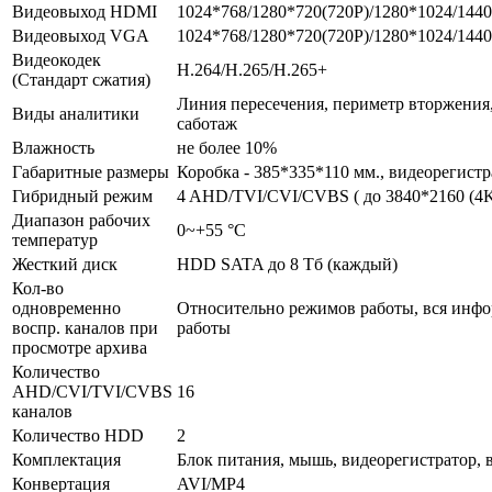
Видеовыход HDMI
1024*768/1280*720(720P)/1280*1024/144
Видеовыход VGA
1024*768/1280*720(720P)/1280*1024/144
Видеокодек
H.264/H.265/H.265+
(Стандарт сжатия)
Линия пересечения, периметр вторжения,
Виды аналитики
саботаж
Влажность
не более 10%
Габаритные размеры
Коробка - 385*335*110 мм., видеорегистр
Гибридный режим
4 AHD/TVI/CVI/CVBS ( до 3840*2160 (4K))
Диапазон рабочих
0~+55 °C
температур
Жесткий диск
HDD SATA до 8 Тб (каждый)
Кол-во
одновременно
Относительно режимов работы, вся инфо
воспр. каналов при
работы
просмотре архива
Количество
AHD/CVI/TVI/CVBS
16
каналов
Количество HDD
2
Комплектация
Блок питания, мышь, видеорегистратор,
Конвертация
AVI/MP4