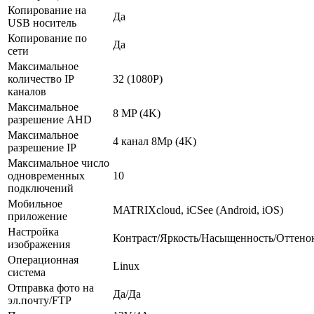
Копирование на
Да
USB носитель
Копирование по
Да
сети
Максимальное
количество IP
32 (1080P)
каналов
Максимальное
8 MP (4K)
разрешение AHD
Максимальное
4 канал 8Mp (4K)
разрешение IP
Максимальное число
одновременных
10
подключений
Мобильное
MATRIXcloud, iCSee (Android, iOS)
приложение
Настройка
Контраст/Яркость/Насыщенность/Оттено
изображения
Операционная
Linux
система
Отправка фото на
Да/Да
эл.почту/FTP