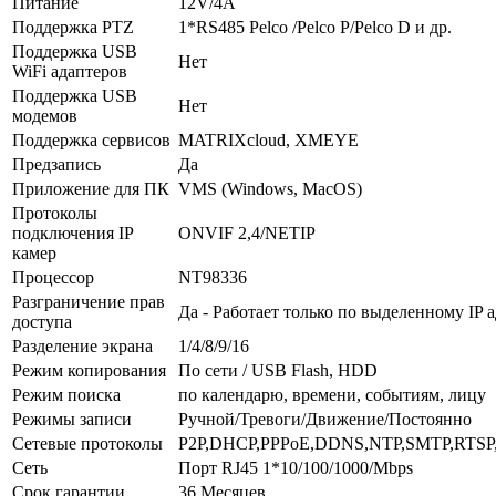
Питание
12V/4A
Поддержка PTZ
1*RS485 Pelco /Pelco P/Pelco D и др.
Поддержка USB
Нет
WiFi адаптеров
Поддержка USB
Нет
модемов
Поддержка сервисов
MATRIXcloud, XMEYE
Предзапись
Да
Приложение для ПК
VMS (Windows, MacOS)
Протоколы
подключения IP
ONVIF 2,4/NETIP
камер
Процессор
NT98336
Разграничение прав
Да - Работает только по выделенному IP 
доступа
Разделение экрана
1/4/8/9/16
Режим копирования
По сети / USB Flash, HDD
Режим поиска
по календарю, времени, событиям, лицу
Режимы записи
Ручной/Тревоги/Движение/Постоянно
Сетевые протоколы
P2P,DHCP,PPPoE,DDNS,NTP,SMTP,RTSP,
Сеть
Порт RJ45 1*10/100/1000/Mbps
Срок гарантии
36 Месяцев