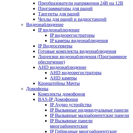
Преобразователи напряжения 24В на 12В
Программаторы для раций
Тангенты для раций
Чехлы для раций и радиостанций
Видеонаблюдение
IP видеонаблюдение
IP видеорегистраторы
IP камеры видеонаблюдения
IP Видеосерверы
Готовые комплекты видеонаблюдения
Лицензии видеонаблюдения (Программное
обеспечение)
AHD видеонаблюдение
AHD видеорегистраторы
AHD камеры
Кронштейны Мачты
Домофоны
Комплекты домофонов
BAS-IP Домофония
IP Аудио устройства
IP Вызывные индивидуальные панели
IP Вызывные малоабонентские панели
IP Вызывные панели
многоабонентские
IP Гибридные многоабонентские