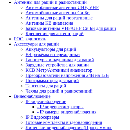
Антенны для раций и радиостанций
Автомобильные антенны UHF, VHF
Автомобильные антенны Си Би
Антенны для раций портативные
Антенны КВ диапазона
Базовые антенны VHF/UHF Си Би для раций
Крепления для антенн раций
POC радиосвязь
Аксессуары для раций
Аккумуляторы для раций
ВЧ разъёмы и переходники
Гарнитуры и наушники для раций
Зарядные устройства для рации
КСВ Метр/Антенный анализатор
Преобразователи напряжения 24В на 12В
Программаторы для раций
Тангенты для раций
Чехлы для раций и радиостанций
Видеонаблюдение
IP видеонаблюдение
- IP видеорегистраторы
- IP камеры видеонаблюдения
IP Видеосерверы
Готовые комплекты видеонаблюдения
Лицензии видеонаблюдения (Программное