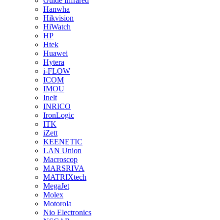
Guide Infrared
Hanwha
Hikvision
HiWatch
HP
Htek
Huawei
Hytera
i-FLOW
ICOM
IMOU
Inelt
INRICO
IronLogic
ITK
iZett
KEENETIC
LAN Union
Macroscop
MARSRIVA
MATRIXtech
MegaJet
Molex
Motorola
Nio Electronics