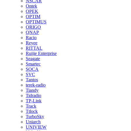
NSCAR
Ontek
OPEK
OPTIM
OPTIMUS
ORIGO
QNAP
Racio
Reyee
RITTAL
Ruijie Enterprise
Seagate
Smartec
SOCA
SVC
Tantos
terek-radio
Tiandy
Tidradio
TP-Link
Track
Ttlock
TurboSky
Uniarch
UNIVIEW