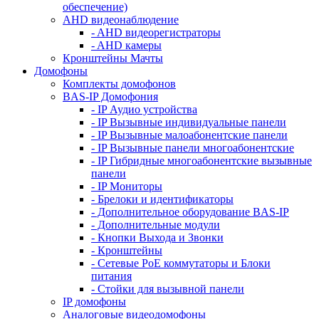
обеспечение)
AHD видеонаблюдение
- AHD видеорегистраторы
- AHD камеры
Кронштейны Мачты
Домофоны
Комплекты домофонов
BAS-IP Домофония
- IP Аудио устройства
- IP Вызывные индивидуальные панели
- IP Вызывные малоабонентские панели
- IP Вызывные панели многоабонентские
- IP Гибридные многоабонентские вызывные
панели
- IP Мониторы
- Брелоки и идентификаторы
- Дополнительное оборудование BAS-IP
- Дополнительные модули
- Кнопки Выхода и Звонки
- Кронштейны
- Сетевые PoE коммутаторы и Блоки
питания
- Стойки для вызывной панели
IP домофоны
Аналоговые видеодомофоны