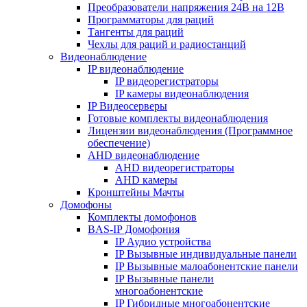
Преобразователи напряжения 24В на 12В
Программаторы для раций
Тангенты для раций
Чехлы для раций и радиостанций
Видеонаблюдение
IP видеонаблюдение
IP видеорегистраторы
IP камеры видеонаблюдения
IP Видеосерверы
Готовые комплекты видеонаблюдения
Лицензии видеонаблюдения (Программное
обеспечение)
AHD видеонаблюдение
AHD видеорегистраторы
AHD камеры
Кронштейны Мачты
Домофоны
Комплекты домофонов
BAS-IP Домофония
IP Аудио устройства
IP Вызывные индивидуальные панели
IP Вызывные малоабонентские панели
IP Вызывные панели
многоабонентские
IP Гибридные многоабонентские