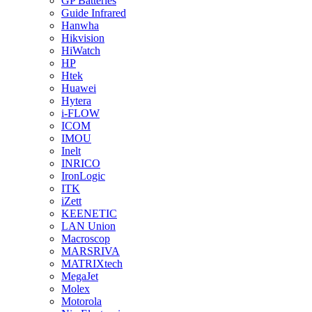
GP Batteries
Guide Infrared
Hanwha
Hikvision
HiWatch
HP
Htek
Huawei
Hytera
i-FLOW
ICOM
IMOU
Inelt
INRICO
IronLogic
ITK
iZett
KEENETIC
LAN Union
Macroscop
MARSRIVA
MATRIXtech
MegaJet
Molex
Motorola