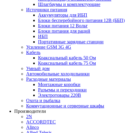
Шлагбаумы и комплектующие
Источники питания
Аккумуляторы для ИБП
Блоки бесперебойного питания 12В (ББП)
Блоки питания 12 Вольт
Блоки питания для раций
ИБП
Портативные зарядные станции
Усиление GSM 3G 4G
Кабель
Коаксиальный кабель 50 Ом
Коаксиальный кабель 75 Ом
Умный дом
Автомобильные холодильники
Расходные материалы
Монтажные коробки
Разъемы и переходники
Электротовары 220В
Охота и рыбалка
Коммутационные и серверные шкафы
Производители
2N
ACCORDTEC
Alinco
Allied Telesis