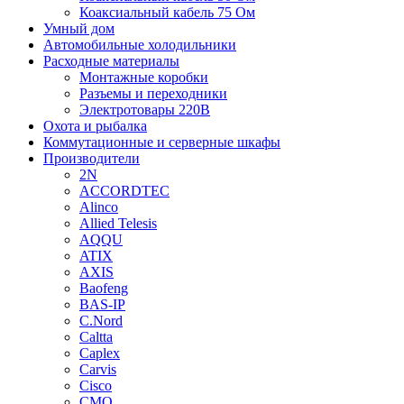
Коаксиальный кабель 75 Ом
Умный дом
Автомобильные холодильники
Расходные материалы
Монтажные коробки
Разъемы и переходники
Электротовары 220В
Охота и рыбалка
Коммутационные и серверные шкафы
Производители
2N
ACCORDTEC
Alinco
Allied Telesis
AQQU
ATIX
AXIS
Baofeng
BAS-IP
C.Nord
Caltta
Caplex
Carvis
Cisco
CMO