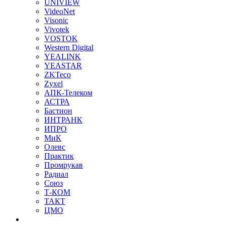
UNIVIEW
VideoNet
Visonic
Vivotek
VOSTOK
Western Digital
YEALINK
YEASTAR
ZKTeco
Zyxel
АПК-Телеком
АСТРА
Бастион
ИНТРАНК
ИПРО
МиК
Олевс
Практик
Промрукав
Радиал
Союз
Т-КОМ
ТАКТ
ЦМО