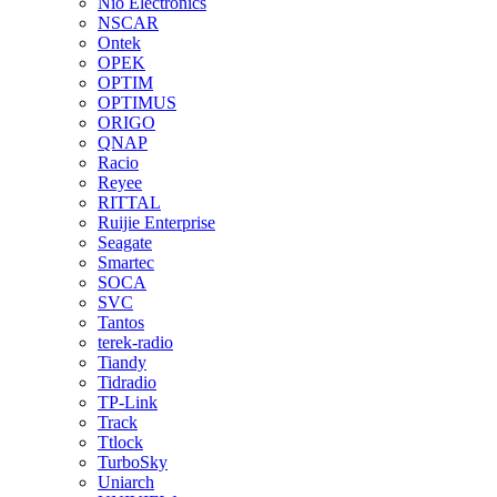
Nio Electronics
NSCAR
Ontek
OPEK
OPTIM
OPTIMUS
ORIGO
QNAP
Racio
Reyee
RITTAL
Ruijie Enterprise
Seagate
Smartec
SOCA
SVC
Tantos
terek-radio
Tiandy
Tidradio
TP-Link
Track
Ttlock
TurboSky
Uniarch