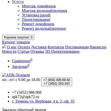
Услуги
Монтаж домофонов
Монтаж видеонаблюдения
Установка раций
Проектирование
Ремонт домофонов
Ремонт видеонаблюдения
Корзина
покупок
: 0
Каталог
товаров
О нас
Оплата
Доставка
Контакты
Поставщикам
Вакансии
Новости
Статьи
Отзывы
3D Проектирование
0
Сравнение
0
Закладки
пн - пт: с 9.00 до 18.00
+7 (904)
498-89-66
+7 (3452)
283-343
+7 (3452) 988-966
apk72@apk72.ru
г. Тюмень ул. Вербовая, 4 к. 2, оф. 10
Заказать обратный звонок