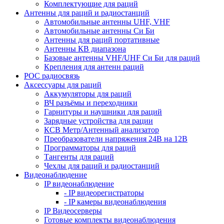
Комплектующие для раций
Антенны для раций и радиостанций
Автомобильные антенны UHF, VHF
Автомобильные антенны Си Би
Антенны для раций портативные
Антенны КВ диапазона
Базовые антенны VHF/UHF Си Би для раций
Крепления для антенн раций
POC радиосвязь
Аксессуары для раций
Аккумуляторы для раций
ВЧ разъёмы и переходники
Гарнитуры и наушники для раций
Зарядные устройства для рации
КСВ Метр/Антенный анализатор
Преобразователи напряжения 24В на 12В
Программаторы для раций
Тангенты для раций
Чехлы для раций и радиостанций
Видеонаблюдение
IP видеонаблюдение
- IP видеорегистраторы
- IP камеры видеонаблюдения
IP Видеосерверы
Готовые комплекты видеонаблюдения