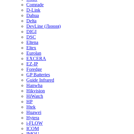
Comrade
D-Link
Dahua
Delta
DevLine (Линия)
DIGI
DSC
Eltena
Eltex
Eurolan
EXCERA
EZ-IP
Foredge
GP Batteries
Guide Infrared
Hanwha
Hikvision
HiWatch
HP
Htek
Huawei
Hytera
i-FLOW
ICOM
IMOU