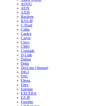
AQQU
ATIX
AXIS
Baofeng
BAS-IP
C.Nord
Caltta
Caplex
Carvis
Cisco
CMO
Comrade
D-Link
Dahua
Delta
DevLine (Линия)
DIGI
DSC
Eltena
Eltex
Eurolan
EXCERA
EZ-IP
Foredge