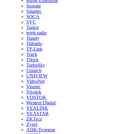
Ruijie Enterprise
Seagate
Smartec
SOCA
SVC
Tantos
terek-radio
Tiandy
Tidradio
TP-Link
Track
Ttlock
TurboSky
Uniarch
UNIVIEW
VideoNet
Visonic
Vivotek
VOSTOK
Western Digital
YEALINK
YEASTAR
ZKTeco
Zyxel
АПК-Телеком