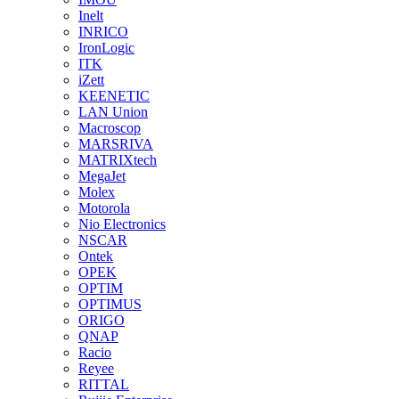
Inelt
INRICO
IronLogic
ITK
iZett
KEENETIC
LAN Union
Macroscop
MARSRIVA
MATRIXtech
MegaJet
Molex
Motorola
Nio Electronics
NSCAR
Ontek
OPEK
OPTIM
OPTIMUS
ORIGO
QNAP
Racio
Reyee
RITTAL