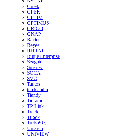
NSCAR
Ontek
OPEK
OPTIM
OPTIMUS
ORIGO
QNAP
Racio
Reyee
RITTAL
Ruijie Enterprise
Seagate
Smartec
SOCA
SVC
Tantos
terek-radio
Tiandy
Tidradio
TP-Link
Track
Ttlock
TurboSky
Uniarch
UNIVIEW