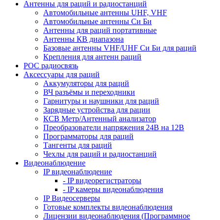
Антенны для раций и радиостанций
Автомобильные антенны UHF, VHF
Автомобильные антенны Си Би
Антенны для раций портативные
Антенны КВ диапазона
Базовые антенны VHF/UHF Си Би для раций
Крепления для антенн раций
POC радиосвязь
Аксессуары для раций
Аккумуляторы для раций
ВЧ разъёмы и переходники
Гарнитуры и наушники для раций
Зарядные устройства для рации
КСВ Метр/Антенный анализатор
Преобразователи напряжения 24В на 12В
Программаторы для раций
Тангенты для раций
Чехлы для раций и радиостанций
Видеонаблюдение
IP видеонаблюдение
- IP видеорегистраторы
- IP камеры видеонаблюдения
IP Видеосерверы
Готовые комплекты видеонаблюдения
Лицензии видеонаблюдения (Программное