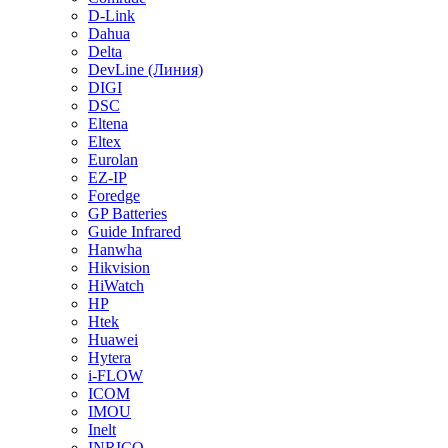
D-Link
Dahua
Delta
DevLine (Линия)
DIGI
DSC
Eltena
Eltex
Eurolan
EZ-IP
Foredge
GP Batteries
Guide Infrared
Hanwha
Hikvision
HiWatch
HP
Htek
Huawei
Hytera
i-FLOW
ICOM
IMOU
Inelt
INRICO