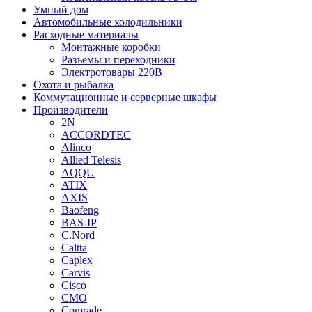
Умный дом
Автомобильные холодильники
Расходные материалы
Монтажные коробки
Разъемы и переходники
Электротовары 220В
Охота и рыбалка
Коммутационные и серверные шкафы
Производители
2N
ACCORDTEC
Alinco
Allied Telesis
AQQU
ATIX
AXIS
Baofeng
BAS-IP
C.Nord
Caltta
Caplex
Carvis
Cisco
CMO
Comrade