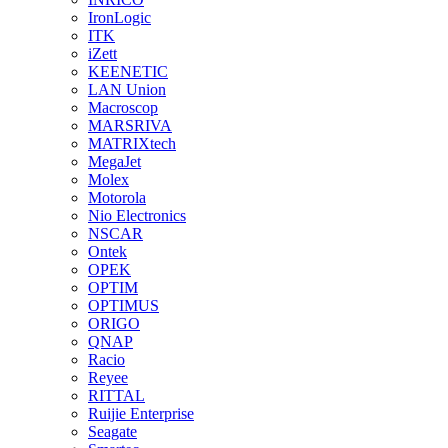
IronLogic
ITK
iZett
KEENETIC
LAN Union
Macroscop
MARSRIVA
MATRIXtech
MegaJet
Molex
Motorola
Nio Electronics
NSCAR
Ontek
OPEK
OPTIM
OPTIMUS
ORIGO
QNAP
Racio
Reyee
RITTAL
Ruijie Enterprise
Seagate