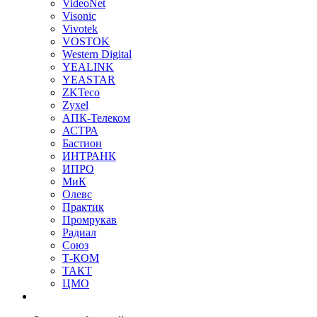
VideoNet
Visonic
Vivotek
VOSTOK
Western Digital
YEALINK
YEASTAR
ZKTeco
Zyxel
АПК-Телеком
АСТРА
Бастион
ИНТРАНК
ИПРО
МиК
Олевс
Практик
Промрукав
Радиал
Союз
Т-КОМ
ТАКТ
ЦМО