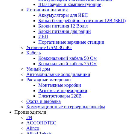
Шлагбаумы и комплектующие
Источники питания
Аккумуляторы для ИБП
Блоки бесперебойного питания 12В (ББП)
Блоки питания 12 Вольт
Блоки питания для раций
ИБП
Портативные зарядные станции
Усиление GSM 3G 4G
Кабель
Коаксиальный кабель 50 Ом
Коаксиальный кабель 75 Ом
Умный дом
Автомобильные холодильники
Расходные материалы
Монтажные коробки
Разъемы и переходники
Электротовары 220В
Охота и рыбалка
Коммутационные и серверные шкафы
Производители
2N
ACCORDTEC
Alinco
Allied Telesis