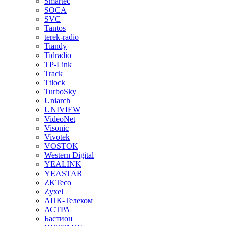
Smartec
SOCA
SVC
Tantos
terek-radio
Tiandy
Tidradio
TP-Link
Track
Ttlock
TurboSky
Uniarch
UNIVIEW
VideoNet
Visonic
Vivotek
VOSTOK
Western Digital
YEALINK
YEASTAR
ZKTeco
Zyxel
АПК-Телеком
АСТРА
Бастион