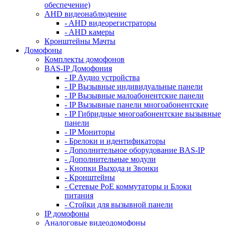
обеспечение)
AHD видеонаблюдение
- AHD видеорегистраторы
- AHD камеры
Кронштейны Мачты
Домофоны
Комплекты домофонов
BAS-IP Домофония
- IP Аудио устройства
- IP Вызывные индивидуальные панели
- IP Вызывные малоабонентские панели
- IP Вызывные панели многоабонентские
- IP Гибридные многоабонентские вызывные
панели
- IP Мониторы
- Брелоки и идентификаторы
- Дополнительное оборудование BAS-IP
- Дополнительные модули
- Кнопки Выхода и Звонки
- Кронштейны
- Сетевые PoE коммутаторы и Блоки
питания
- Стойки для вызывной панели
IP домофоны
Аналоговые видеодомофоны