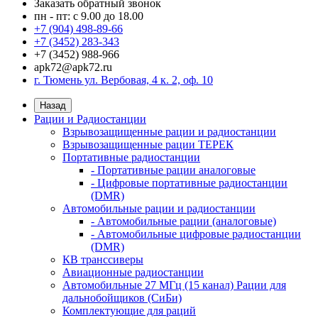
Заказать обратный звонок
пн - пт: с 9.00 до 18.00
+7 (904) 498-89-66
+7 (3452) 283-343
+7 (3452) 988-966
apk72@apk72.ru
г. Тюмень ул. Вербовая, 4 к. 2, оф. 10
Назад
Рации и Радиостанции
Взрывозащищенные рации и радиостанции
Взрывозащищенные рации ТЕРЕК
Портативные радиостанции
- Портативные рации аналоговые
- Цифровые портативные радиостанции
(DMR)
Автомобильные рации и радиостанции
- Автомобильные рации (аналоговые)
- Автомобильные цифровые радиостанции
(DMR)
КВ транссиверы
Авиационные радиостанции
Автомобильные 27 МГц (15 канал) Рации для
дальнобойщиков (СиБи)
Комплектующие для раций