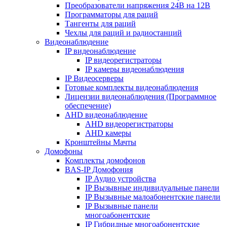
Преобразователи напряжения 24В на 12В
Программаторы для раций
Тангенты для раций
Чехлы для раций и радиостанций
Видеонаблюдение
IP видеонаблюдение
IP видеорегистраторы
IP камеры видеонаблюдения
IP Видеосерверы
Готовые комплекты видеонаблюдения
Лицензии видеонаблюдения (Программное
обеспечение)
AHD видеонаблюдение
AHD видеорегистраторы
AHD камеры
Кронштейны Мачты
Домофоны
Комплекты домофонов
BAS-IP Домофония
IP Аудио устройства
IP Вызывные индивидуальные панели
IP Вызывные малоабонентские панели
IP Вызывные панели
многоабонентские
IP Гибридные многоабонентские