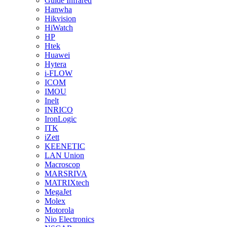
Guide Infrared
Hanwha
Hikvision
HiWatch
HP
Htek
Huawei
Hytera
i-FLOW
ICOM
IMOU
Inelt
INRICO
IronLogic
ITK
iZett
KEENETIC
LAN Union
Macroscop
MARSRIVA
MATRIXtech
MegaJet
Molex
Motorola
Nio Electronics