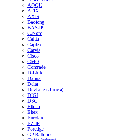
AQQU
ATIX
AXIS
Baofeng
BAS-IP
C.Nord
Caltta
Caplex
Carvis
Cisco
CMO
Comrade
D-Link
Dahua
Delta
DevLine (Линия)
DIGI
DSC
Eltena
Eltex
Eurolan
EZ-IP
Foredge
GP Batteries