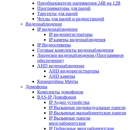
Преобразователи напряжения 24В на 12В
Программаторы для раций
Тангенты для раций
Чехлы для раций и радиостанций
Видеонаблюдение
IP видеонаблюдение
IP видеорегистраторы
IP камеры видеонаблюдения
IP Видеосерверы
Готовые комплекты видеонаблюдения
Лицензии видеонаблюдения (Программное
обеспечение)
AHD видеонаблюдение
AHD видеорегистраторы
AHD камеры
Кронштейны Мачты
Домофоны
Комплекты домофонов
BAS-IP Домофония
IP Аудио устройства
IP Вызывные индивидуальные панели
IP Вызывные малоабонентские панели
IP Вызывные панели
многоабонентские
IP Гибридные многоабонентские