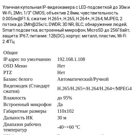
Уличная купольная IP-видеокамера с LED-подсветкой до 30м и
Wi-Fi, 2Мп; 1/3” CMOS; объектив 2.8мм; чувствительность
0.005лк@F1.6; сжатие: H.265+, H.265, H.264+, H.264, MJPEG; 2
потока до 2Мп@25к/с; DWDR; 3D NR; BLC; обнаружение людей;
Smart подсветка; встроенный микрофон; MicroSD до 256Гбайт;
защита: IP67; питание: 12В(DC); корпус: металл, пластик; Wi-Fi
2.4ГГц
Общие
IP адрес по умолчанию
192.168.1.108
OSD Меню
Нет
PTZ
Нет
Баланс белого
Автоматический/Ручной
Видеокодек (Стандарт
H.265/H.265+/H.264/H.264+/MPEG4
сжатия)
Влажность
до 95%
Встроенный микрофон
Да
Габаритные размеры
110х102
Дальность ИК
30 м
Диапазон рабочих
-40~+60 °C
температур