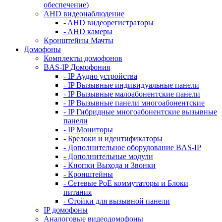
обеспечение)
AHD видеонаблюдение
- AHD видеорегистраторы
- AHD камеры
Кронштейны Мачты
Домофоны
Комплекты домофонов
BAS-IP Домофония
- IP Аудио устройства
- IP Вызывные индивидуальные панели
- IP Вызывные малоабонентские панели
- IP Вызывные панели многоабонентские
- IP Гибридные многоабонентские вызывные
панели
- IP Мониторы
- Брелоки и идентификаторы
- Дополнительное оборудование BAS-IP
- Дополнительные модули
- Кнопки Выхода и Звонки
- Кронштейны
- Сетевые PoE коммутаторы и Блоки
питания
- Стойки для вызывной панели
IP домофоны
Аналоговые видеодомофоны