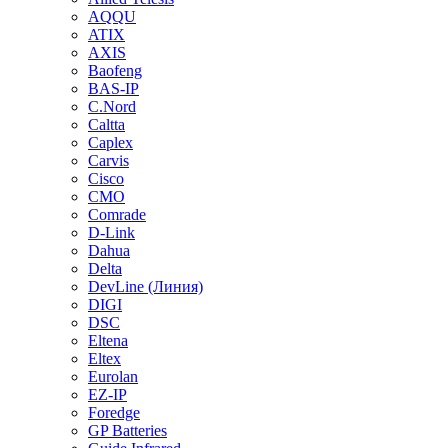
AQQU
ATIX
AXIS
Baofeng
BAS-IP
C.Nord
Caltta
Caplex
Carvis
Cisco
CMO
Comrade
D-Link
Dahua
Delta
DevLine (Линия)
DIGI
DSC
Eltena
Eltex
Eurolan
EZ-IP
Foredge
GP Batteries