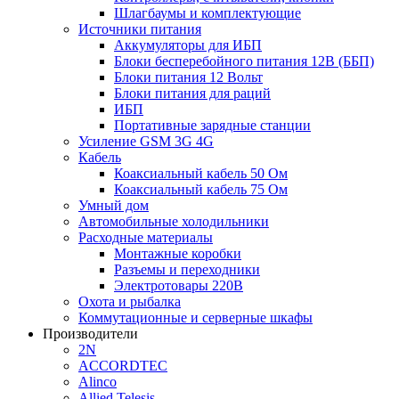
Шлагбаумы и комплектующие
Источники питания
Аккумуляторы для ИБП
Блоки бесперебойного питания 12В (ББП)
Блоки питания 12 Вольт
Блоки питания для раций
ИБП
Портативные зарядные станции
Усиление GSM 3G 4G
Кабель
Коаксиальный кабель 50 Ом
Коаксиальный кабель 75 Ом
Умный дом
Автомобильные холодильники
Расходные материалы
Монтажные коробки
Разъемы и переходники
Электротовары 220В
Охота и рыбалка
Коммутационные и серверные шкафы
Производители
2N
ACCORDTEC
Alinco
Allied Telesis