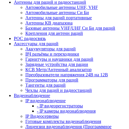
Антенны для раций и радиостанций
Автомобильные антенны UHF, VHF
Автомобильные антенны Си Би
Антенны для раций портативные
Антенны КВ диапазона
Базовые антенны VHF/UHF Си Би для раций
Крепления для антенн раций
POC радиосвязь
Аксессуары для раций
Аккумуляторы для раций
ВЧ разъёмы и переходники
Гарнитуры и наушники для раций
Зарядные устройства для рации
КСВ Метр/Антенный анализатор
Преобразователи напряжения 24В на 12В
Программаторы для раций
Тангенты для раций
Чехлы для раций и радиостанций
Видеонаблюдение
IP видеонаблюдение
- IP видеорегистраторы
- IP камеры видеонаблюдения
IP Видеосерверы
Готовые комплекты видеонаблюдения
Лицензии видеонаблюдения (Программное