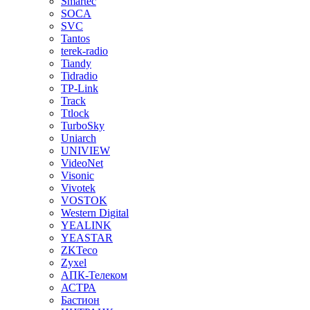
Smartec
SOCA
SVC
Tantos
terek-radio
Tiandy
Tidradio
TP-Link
Track
Ttlock
TurboSky
Uniarch
UNIVIEW
VideoNet
Visonic
Vivotek
VOSTOK
Western Digital
YEALINK
YEASTAR
ZKTeco
Zyxel
АПК-Телеком
АСТРА
Бастион