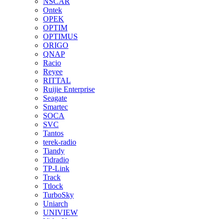
NSCAR
Ontek
OPEK
OPTIM
OPTIMUS
ORIGO
QNAP
Racio
Reyee
RITTAL
Ruijie Enterprise
Seagate
Smartec
SOCA
SVC
Tantos
terek-radio
Tiandy
Tidradio
TP-Link
Track
Ttlock
TurboSky
Uniarch
UNIVIEW