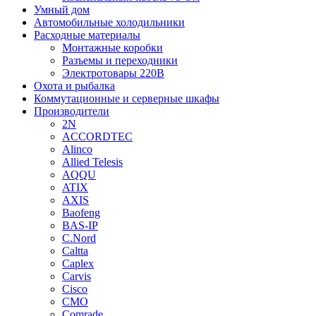
Умный дом
Автомобильные холодильники
Расходные материалы
Монтажные коробки
Разъемы и переходники
Электротовары 220В
Охота и рыбалка
Коммутационные и серверные шкафы
Производители
2N
ACCORDTEC
Alinco
Allied Telesis
AQQU
ATIX
AXIS
Baofeng
BAS-IP
C.Nord
Caltta
Caplex
Carvis
Cisco
CMO
Comrade