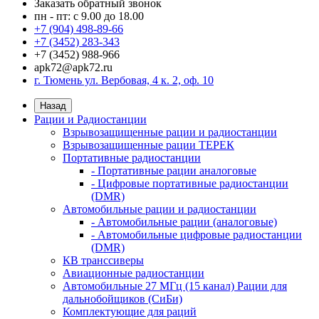
Заказать обратный звонок
пн - пт: с 9.00 до 18.00
+7 (904) 498-89-66
+7 (3452) 283-343
+7 (3452) 988-966
apk72@apk72.ru
г. Тюмень ул. Вербовая, 4 к. 2, оф. 10
Назад
Рации и Радиостанции
Взрывозащищенные рации и радиостанции
Взрывозащищенные рации ТЕРЕК
Портативные радиостанции
- Портативные рации аналоговые
- Цифровые портативные радиостанции
(DMR)
Автомобильные рации и радиостанции
- Автомобильные рации (аналоговые)
- Автомобильные цифровые радиостанции
(DMR)
КВ транссиверы
Авиационные радиостанции
Автомобильные 27 МГц (15 канал) Рации для
дальнобойщиков (СиБи)
Комплектующие для раций