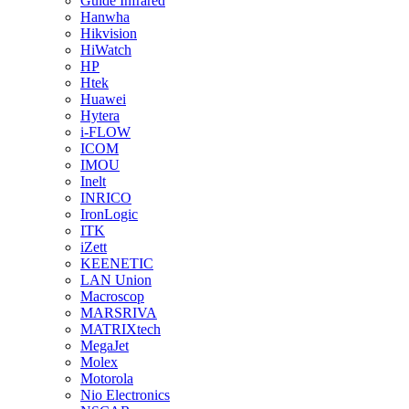
Guide Infrared
Hanwha
Hikvision
HiWatch
HP
Htek
Huawei
Hytera
i-FLOW
ICOM
IMOU
Inelt
INRICO
IronLogic
ITK
iZett
KEENETIC
LAN Union
Macroscop
MARSRIVA
MATRIXtech
MegaJet
Molex
Motorola
Nio Electronics