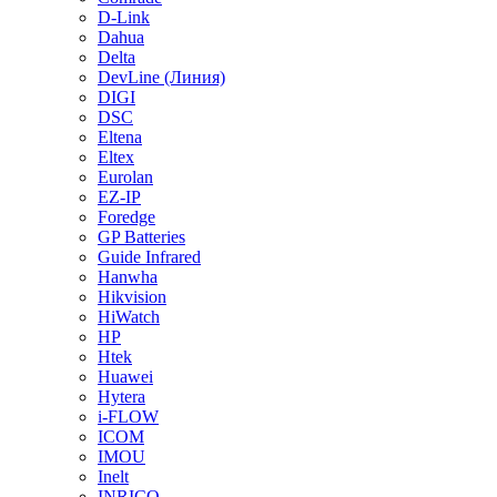
D-Link
Dahua
Delta
DevLine (Линия)
DIGI
DSC
Eltena
Eltex
Eurolan
EZ-IP
Foredge
GP Batteries
Guide Infrared
Hanwha
Hikvision
HiWatch
HP
Htek
Huawei
Hytera
i-FLOW
ICOM
IMOU
Inelt
INRICO