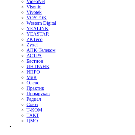
VideoNet
Visonic
Vivotek
VOSTOK
Western Digital
YEALINK
YEASTAR
ZKTeco
Zyxel
АПК-Телеком
АСТРА
Бастион
ИНТРАНК
ИПРО
МиК
Олевс
Практик
Промрукав
Радиал
Союз
Т-КОМ
ТАКТ
ЦМО