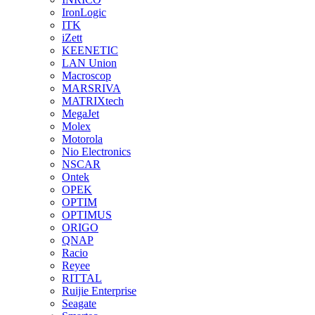
IronLogic
ITK
iZett
KEENETIC
LAN Union
Macroscop
MARSRIVA
MATRIXtech
MegaJet
Molex
Motorola
Nio Electronics
NSCAR
Ontek
OPEK
OPTIM
OPTIMUS
ORIGO
QNAP
Racio
Reyee
RITTAL
Ruijie Enterprise
Seagate