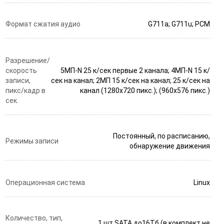
Формат сжатия аудио
G711a; G711u; PCM
Разрешение/
скорость
5МП-N 25 к/сек первые 2 канала; 4МП-N 15 к/
записи,
сек на канал; 2МП 15 к/сек на канал; 25 к/сек на
пикс/кадр в
канал (1280х720 пикс.); (960х576 пикс.)
сек.
Постоянный, по расписанию,
Режимы записи
обнаружение движения
Операционная система
Linux
Количество, тип,
1 шт SATA до16Тб (в комплект не