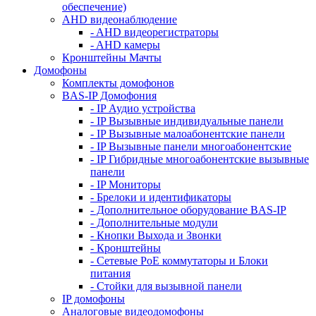
обеспечение)
AHD видеонаблюдение
- AHD видеорегистраторы
- AHD камеры
Кронштейны Мачты
Домофоны
Комплекты домофонов
BAS-IP Домофония
- IP Аудио устройства
- IP Вызывные индивидуальные панели
- IP Вызывные малоабонентские панели
- IP Вызывные панели многоабонентские
- IP Гибридные многоабонентские вызывные
панели
- IP Мониторы
- Брелоки и идентификаторы
- Дополнительное оборудование BAS-IP
- Дополнительные модули
- Кнопки Выхода и Звонки
- Кронштейны
- Сетевые PoE коммутаторы и Блоки
питания
- Стойки для вызывной панели
IP домофоны
Аналоговые видеодомофоны