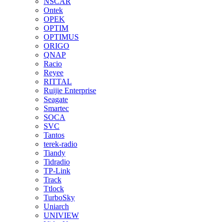
NSCAR
Ontek
OPEK
OPTIM
OPTIMUS
ORIGO
QNAP
Racio
Reyee
RITTAL
Ruijie Enterprise
Seagate
Smartec
SOCA
SVC
Tantos
terek-radio
Tiandy
Tidradio
TP-Link
Track
Ttlock
TurboSky
Uniarch
UNIVIEW