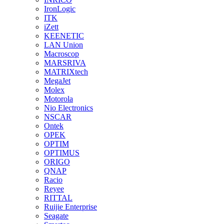
IronLogic
ITK
iZett
KEENETIC
LAN Union
Macroscop
MARSRIVA
MATRIXtech
MegaJet
Molex
Motorola
Nio Electronics
NSCAR
Ontek
OPEK
OPTIM
OPTIMUS
ORIGO
QNAP
Racio
Reyee
RITTAL
Ruijie Enterprise
Seagate