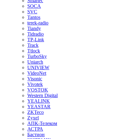
Smartec
SOCA
SVC
Tantos
terek-radio
Tiandy
Tidradio
TP-Link
Track
Ttlock
TurboSky
Uniarch
UNIVIEW
VideoNet
Visonic
Vivotek
VOSTOK
Western Digital
YEALINK
YEASTAR
ZKTeco
Zyxel
АПК-Телеком
АСТРА
Бастион