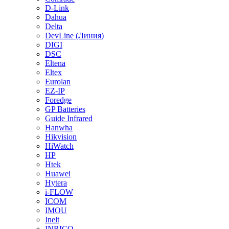
D-Link
Dahua
Delta
DevLine (Линия)
DIGI
DSC
Eltena
Eltex
Eurolan
EZ-IP
Foredge
GP Batteries
Guide Infrared
Hanwha
Hikvision
HiWatch
HP
Htek
Huawei
Hytera
i-FLOW
ICOM
IMOU
Inelt
INRICO