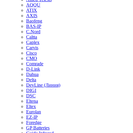
AQQU
ATIX
AXIS
Baofeng
BAS-IP
C.Nord
Caltta
Caplex
Carvis
Cisco
CMO
Comrade
D-Link
Dahua
Delta
DevLine (Линия)
DIGI
DSC
Eltena
Eltex
Eurolan
EZ-IP
Foredge
GP Batteries