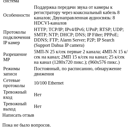
система
Поддержка передачи звука от камеры к
регистратору через коаксиальный кабель 8
Особенности
каналов; Двунаправленная аудиосвязь: 8
HDCVI-каналов
НТТР; TCP/IP; IPv4/IPv6; UPnP; RTSP; UDP;
Протоколы
SMTP; NTP; DHCP; DNS; IP Filter; PPPoE;
подключения
DDNS; FTP; Alarm Server; P2P; IP Search
IP камер
(Support Dahua IP camera)
5МП-N 25 к/сек первые 2 канала; 4МП-N 15 к/
Разрешение
сек на канал; 2МП 15 к/сек на канал; 25 к/сек
MP
на канал (1280х720 пикс.); (960х576 пикс.)
Режимы
Постоянный, по расписанию, обнаружение
записи
движения
Сетевые
10/100 Ethernet
протоколы
Тревожный
Нет
вход
Тревожный
Нет
выход
Написать отзыв
Пока не было вопросов.