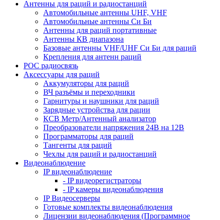
Антенны для раций и радиостанций
Автомобильные антенны UHF, VHF
Автомобильные антенны Си Би
Антенны для раций портативные
Антенны КВ диапазона
Базовые антенны VHF/UHF Си Би для раций
Крепления для антенн раций
POC радиосвязь
Аксессуары для раций
Аккумуляторы для раций
ВЧ разъёмы и переходники
Гарнитуры и наушники для раций
Зарядные устройства для рации
КСВ Метр/Антенный анализатор
Преобразователи напряжения 24В на 12В
Программаторы для раций
Тангенты для раций
Чехлы для раций и радиостанций
Видеонаблюдение
IP видеонаблюдение
- IP видеорегистраторы
- IP камеры видеонаблюдения
IP Видеосерверы
Готовые комплекты видеонаблюдения
Лицензии видеонаблюдения (Программное