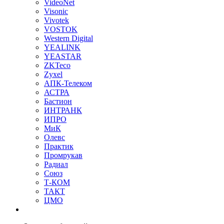
VideoNet
Visonic
Vivotek
VOSTOK
Western Digital
YEALINK
YEASTAR
ZKTeco
Zyxel
АПК-Телеком
АСТРА
Бастион
ИНТРАНК
ИПРО
МиК
Олевс
Практик
Промрукав
Радиал
Союз
Т-КОМ
ТАКТ
ЦМО