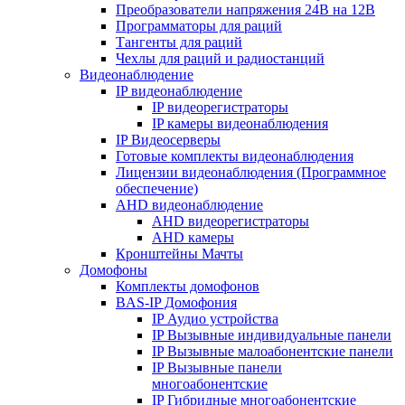
Преобразователи напряжения 24В на 12В
Программаторы для раций
Тангенты для раций
Чехлы для раций и радиостанций
Видеонаблюдение
IP видеонаблюдение
IP видеорегистраторы
IP камеры видеонаблюдения
IP Видеосерверы
Готовые комплекты видеонаблюдения
Лицензии видеонаблюдения (Программное
обеспечение)
AHD видеонаблюдение
AHD видеорегистраторы
AHD камеры
Кронштейны Мачты
Домофоны
Комплекты домофонов
BAS-IP Домофония
IP Аудио устройства
IP Вызывные индивидуальные панели
IP Вызывные малоабонентские панели
IP Вызывные панели
многоабонентские
IP Гибридные многоабонентские