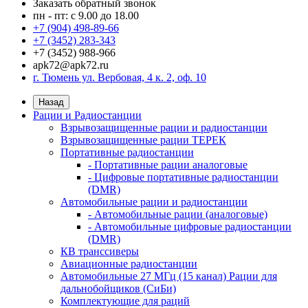
Заказать обратный звонок
пн - пт: с 9.00 до 18.00
+7 (904) 498-89-66
+7 (3452) 283-343
+7 (3452) 988-966
apk72@apk72.ru
г. Тюмень ул. Вербовая, 4 к. 2, оф. 10
Назад
Рации и Радиостанции
Взрывозащищенные рации и радиостанции
Взрывозащищенные рации ТЕРЕК
Портативные радиостанции
- Портативные рации аналоговые
- Цифровые портативные радиостанции
(DMR)
Автомобильные рации и радиостанции
- Автомобильные рации (аналоговые)
- Автомобильные цифровые радиостанции
(DMR)
КВ транссиверы
Авиационные радиостанции
Автомобильные 27 МГц (15 канал) Рации для
дальнобойщиков (СиБи)
Комплектующие для раций