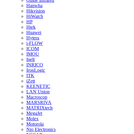
Guide Infrared
Hanwha
Hikvision
HiWatch
HP
Htek
Huawei
Hytera
i-FLOW
ICOM
IMOU
Inelt
INRICO
IronLogic
ITK
iZett
KEENETIC
LAN Union
Macroscop
MARSRIVA
MATRIXtech
MegaJet
Molex
Motorola
Nio Electronics