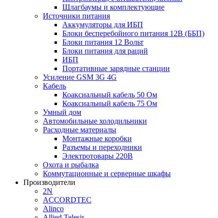
Шлагбаумы и комплектующие
Источники питания
Аккумуляторы для ИБП
Блоки бесперебойного питания 12В (ББП)
Блоки питания 12 Вольт
Блоки питания для раций
ИБП
Портативные зарядные станции
Усиление GSM 3G 4G
Кабель
Коаксиальный кабель 50 Ом
Коаксиальный кабель 75 Ом
Умный дом
Автомобильные холодильники
Расходные материалы
Монтажные коробки
Разъемы и переходники
Электротовары 220В
Охота и рыбалка
Коммутационные и серверные шкафы
Производители
2N
ACCORDTEC
Alinco
Allied Telesis