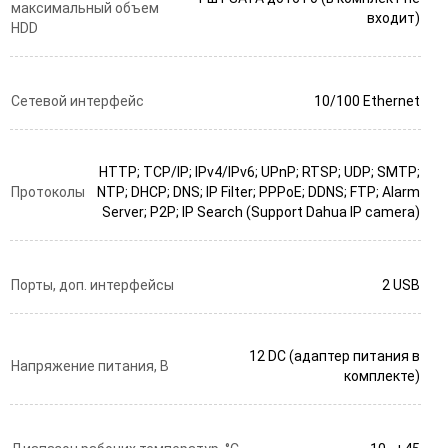
максимальный объем
входит)
HDD
Сетевой интерфейс
10/100 Ethernet
НТТР; TCP/IP; IPv4/IPv6; UPnP; RTSP; UDP; SMTP;
Протоколы
NTP; DHCP; DNS; IP Filter; PPPoE; DDNS; FTP; Alarm
Server; P2P; IP Search (Support Dahua IP camera)
Порты, доп. интерфейсы
2 USB
12 DC (адаптер питания в
Напряжение питания, В
комплекте)