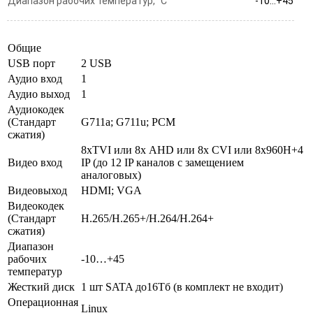
Диапазон рабочих температур, °С
-10…+45
Общие
USB порт
2 USB
Аудио вход
1
Аудио выход
1
Аудиокодек
(Стандарт
G711a; G711u; PCM
сжатия)
8xTVI или 8х AHD или 8x CVI или 8х960H+4
Видео вход
IP (до 12 IP каналов с замещением
аналоговых)
Видеовыход
HDMI; VGA
Видеокодек
(Стандарт
H.265/H.265+/H.264/H.264+
сжатия)
Диапазон
рабочих
-10…+45
температур
Жесткий диск
1 шт SATA до16Тб (в комплект не входит)
Операционная
Linux