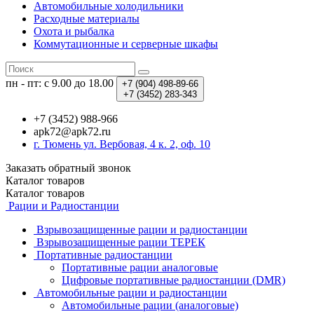
Автомобильные холодильники
Расходные материалы
Охота и рыбалка
Коммутационные и серверные шкафы
пн - пт: с 9.00 до 18.00
+7 (904)
498-89-66
+7 (3452)
283-343
+7 (3452) 988-966
apk72@apk72.ru
г. Тюмень ул. Вербовая, 4 к. 2, оф. 10
Заказать обратный звонок
Каталог
товаров
Каталог
товаров
Рации и Радиостанции
Взрывозащищенные рации и радиостанции
Взрывозащищенные рации ТЕРЕК
Портативные радиостанции
Портативные рации аналоговые
Цифровые портативные радиостанции (DMR)
Автомобильные рации и радиостанции
Автомобильные рации (аналоговые)