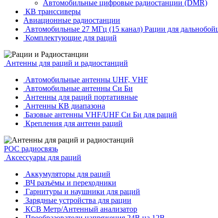
Автомобильные цифровые радиостанции (DMR)
КВ транссиверы
Авиационные радиостанции
Автомобильные 27 МГц (15 канал) Рации для дальнобой
Комплектующие для раций
Антенны для раций и радиостанций
Автомобильные антенны UHF, VHF
Автомобильные антенны Си Би
Антенны для раций портативные
Антенны КВ диапазона
Базовые антенны VHF/UHF Си Би для раций
Крепления для антенн раций
POC радиосвязь
Аксессуары для раций
Аккумуляторы для раций
ВЧ разъёмы и переходники
Гарнитуры и наушники для раций
Зарядные устройства для рации
КСВ Метр/Антенный анализатор
Преобразователи напряжения 24В на 12В