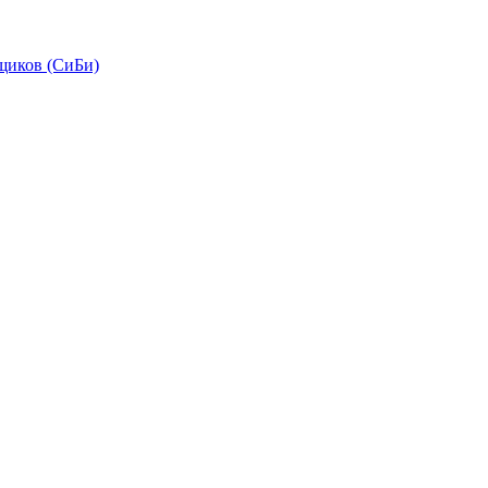
щиков (СиБи)