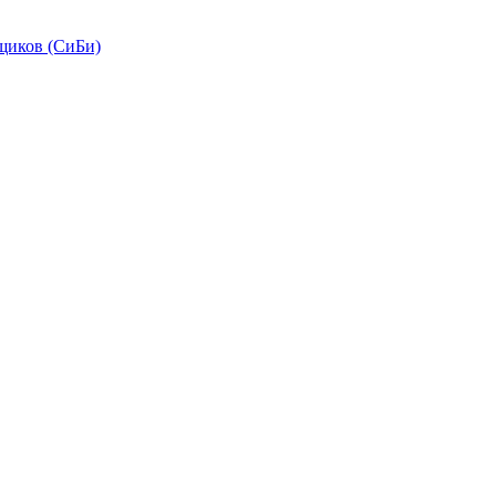
щиков (СиБи)