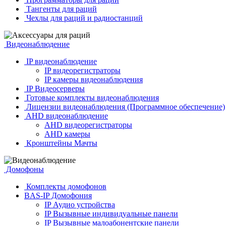
Тангенты для раций
Чехлы для раций и радиостанций
Видеонаблюдение
IP видеонаблюдение
IP видеорегистраторы
IP камеры видеонаблюдения
IP Видеосерверы
Готовые комплекты видеонаблюдения
Лицензии видеонаблюдения (Программное обеспечение)
AHD видеонаблюдение
AHD видеорегистраторы
AHD камеры
Кронштейны Мачты
Домофоны
Комплекты домофонов
BAS-IP Домофония
IP Аудио устройства
IP Вызывные индивидуальные панели
IP Вызывные малоабонентские панели