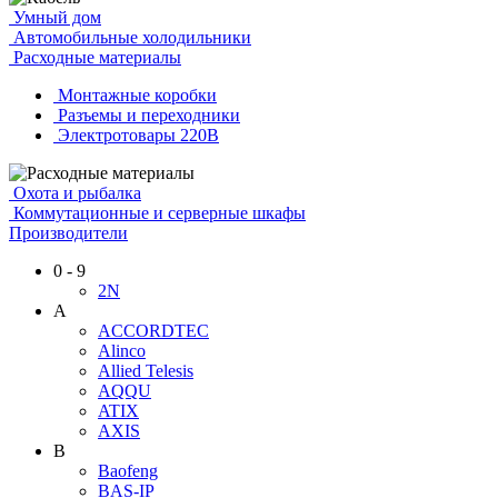
Умный дом
Автомобильные холодильники
Расходные материалы
Монтажные коробки
Разъемы и переходники
Электротовары 220В
Охота и рыбалка
Коммутационные и серверные шкафы
Производители
0 - 9
2N
A
ACCORDTEC
Alinco
Allied Telesis
AQQU
ATIX
AXIS
B
Baofeng
BAS-IP