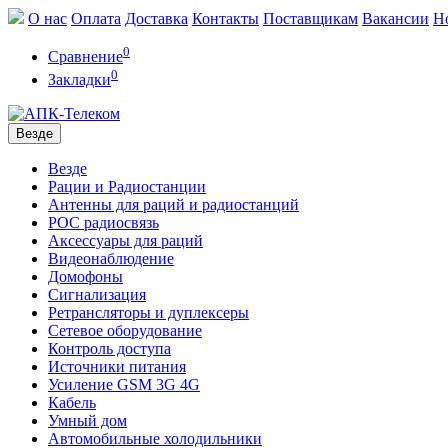
О нас
Оплата
Доставка
Контакты
Поставщикам
Вакансии
Н
0
Сравнение
0
Закладки
Везде
Везде
Рации и Радиостанции
Антенны для раций и радиостанций
POC радиосвязь
Аксессуары для раций
Видеонаблюдение
Домофоны
Сигнализация
Ретрансляторы и дуплексеры
Сетевое оборудование
Контроль доступа
Источники питания
Усиление GSM 3G 4G
Кабель
Умный дом
Автомобильные холодильники