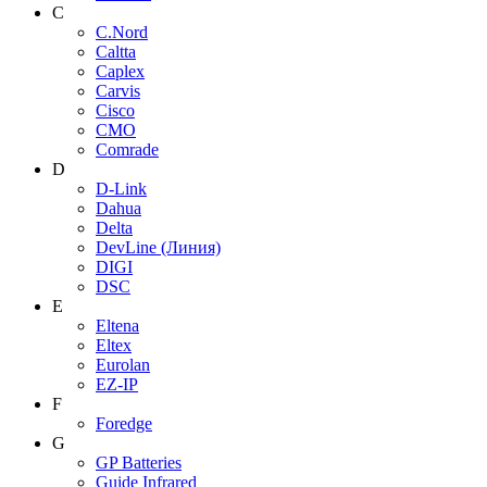
C
C.Nord
Caltta
Caplex
Carvis
Cisco
CMO
Comrade
D
D-Link
Dahua
Delta
DevLine (Линия)
DIGI
DSC
E
Eltena
Eltex
Eurolan
EZ-IP
F
Foredge
G
GP Batteries
Guide Infrared