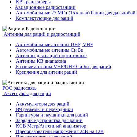
КВ транссиверы
Авиационные радиостанции
Автомобильные 27 МГц (15 канал) Рации для дальнобой
Комплектующие для раций
Антенны для раций и радиостанций
Автомобильные антенны UHF, VHF
Автомобильные антенны Си Би
Антенны для раций портативные
Антенны КВ диапазона
Базовые антенны VHF/UHF Си Би для раций
Крепления для антенн раций
POC радиосвязь
Аксессуары для раций
Аккумуляторы для раций
ВЧ разъёмы и переходники
Гарнитуры и наушники для раций
Зарядные устройства для рации
КСВ Метр/Антенный анализатор
Преобразователи напряжения 24В на 12В
Программаторы для раций