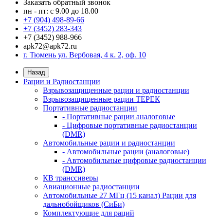
Заказать обратный звонок
пн - пт: с 9.00 до 18.00
+7 (904) 498-89-66
+7 (3452) 283-343
+7 (3452) 988-966
apk72@apk72.ru
г. Тюмень ул. Вербовая, 4 к. 2, оф. 10
Назад
Рации и Радиостанции
Взрывозащищенные рации и радиостанции
Взрывозащищенные рации ТЕРЕК
Портативные радиостанции
- Портативные рации аналоговые
- Цифровые портативные радиостанции
(DMR)
Автомобильные рации и радиостанции
- Автомобильные рации (аналоговые)
- Автомобильные цифровые радиостанции
(DMR)
КВ транссиверы
Авиационные радиостанции
Автомобильные 27 МГц (15 канал) Рации для
дальнобойщиков (СиБи)
Комплектующие для раций