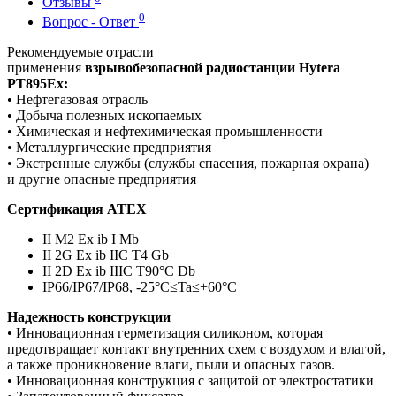
Отзывы
0
Вопрос - Ответ
Рекомендуемые отрасли
применения
взрывобезопасной радиостанции Hytera
PT895Ex:
• Нефтегазовая отрасль
• Добыча полезных ископаемых
• Химическая и нефтехимическая промышленности
• Металлургические предприятия
• Экстренные службы (службы спасения, пожарная охрана)
и другие опасные предприятия
Сертификация ATEX
II M2 Ex ib I Mb
II 2G Ex ib IIC T4 Gb
II 2D Ex ib IIIC T90°C Db
IP66/IP67/IP68, -25°C≤Ta≤+60°C
Надежность конструкции
• Инновационная герметизация силиконом, которая
предотвращает контакт внутренних схем с воздухом и влагой,
а также проникновение влаги, пыли и опасных газов.
• Инновационная конструкция с защитой от электростатики