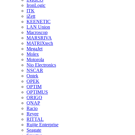
IronLogic
ITK
iZett
KEENETIC
LAN Union
Macroscop
MARSRIVA
MATRIXtech
MegaJet
Molex
Motorola
Nio Electronics
NSCAR
Ontek
OPEK
OPTIM
OPTIMUS
ORIGO
QNAP
Racio
Reyee
RITTAL
Ruijie Enterprise
Seagate