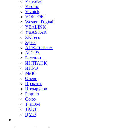
VideoNet
Visonic
Vivotek
VOSTOK
Western Digital
YEALINK
YEASTAR
ZKTeco
Zyxel
АПК-Телеком
АСТРА
Бастион
ИНТРАНК
ИПРО
МиК
Олевс
Практик
Промрукав
Радиал
Союз
Т-КОМ
ТАКТ
ЦМО