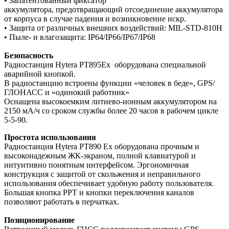
• Запатентованный фиксатор
аккумулятора, предотвращающий отсоединение аккумулятора
от корпуса в случае падения и возникновение искр.
• Защита от различных внешних воздействий: MIL-STD-810H
• Пыле- и влагозащита: IP64/IP66/IP67/IP68
Безопасность
Радиостанция Hytera PT895Ex оборудована специальной
аварийной кнопкой.
В радиостанцию встроены функции «человек в беде», GPS/
ГЛОНАСС и «одинокий работник»
Оснащена высокоемким литиево-ионным аккумулятором на
2150 мА/ч со сроком службы более 20 часов в рабочем цикле
5-5-90.
Простота использования
Радиостанция Hytera PT890 Ex оборудована прочным и
высоконадежным ЖК-экраном, полной клавиатурой и
интуитивно понятным интерфейсом. Эргономичная
конструкция с защитой от скольжения и неправильного
использования обеспечивает удобную работу пользователя.
Большая кнопка PPT и кнопки переключения каналов
позволяют работать в перчатках.
Позиционирование