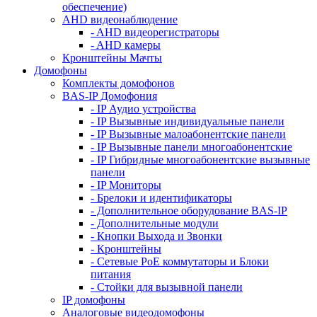
обеспечение)
AHD видеонаблюдение
- AHD видеорегистраторы
- AHD камеры
Кронштейны Мачты
Домофоны
Комплекты домофонов
BAS-IP Домофония
- IP Аудио устройства
- IP Вызывные индивидуальные панели
- IP Вызывные малоабонентские панели
- IP Вызывные панели многоабонентские
- IP Гибридные многоабонентские вызывные
панели
- IP Мониторы
- Брелоки и идентификаторы
- Дополнительное оборудование BAS-IP
- Дополнительные модули
- Кнопки Выхода и Звонки
- Кронштейны
- Сетевые PoE коммутаторы и Блоки
питания
- Стойки для вызывной панели
IP домофоны
Аналоговые видеодомофоны