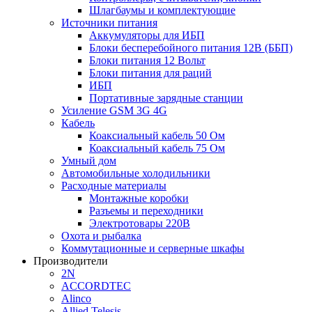
Шлагбаумы и комплектующие
Источники питания
Аккумуляторы для ИБП
Блоки бесперебойного питания 12В (ББП)
Блоки питания 12 Вольт
Блоки питания для раций
ИБП
Портативные зарядные станции
Усиление GSM 3G 4G
Кабель
Коаксиальный кабель 50 Ом
Коаксиальный кабель 75 Ом
Умный дом
Автомобильные холодильники
Расходные материалы
Монтажные коробки
Разъемы и переходники
Электротовары 220В
Охота и рыбалка
Коммутационные и серверные шкафы
Производители
2N
ACCORDTEC
Alinco
Allied Telesis