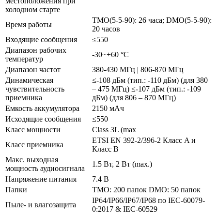
местоположения при
холодном старте
TMO(5-5-90): 26 часа; DMO(5-5-90):
Время работы
20 часов
Входящие сообщения
≤550
Диапазон рабочих
-30~+60 °C
температур
Диапазон частот
380-430 МГц | 806-870 МГц
Динамическая
≤-108 дБм (тип.: -110 дБм) (для 380
чувствительность
– 475 МГц) ≤-107 дБм (тип.: -109
приемника
дБм) (для 806 – 870 МГц)
Емкость аккумулятора
2150 мАч
Исходящие сообщения
≤550
Класс мощности
Class 3L (max
ETSI EN 392-2/396-2 Класс A и
Класс приемника
Класс B
Макс. выходная
1.5 Вт, 2 Вт (max.)
мощность аудиосигнала
Напряжение питания
7.4 В
Папки
TMO: 200 папок DMO: 50 папок
IP64/IP66/IP67/IP68 по IEC-60079-
Пыле- и влагозащита
0:2017 & IEC-60529