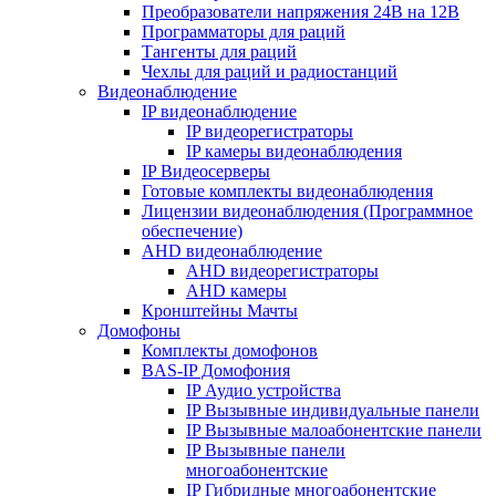
Преобразователи напряжения 24В на 12В
Программаторы для раций
Тангенты для раций
Чехлы для раций и радиостанций
Видеонаблюдение
IP видеонаблюдение
IP видеорегистраторы
IP камеры видеонаблюдения
IP Видеосерверы
Готовые комплекты видеонаблюдения
Лицензии видеонаблюдения (Программное
обеспечение)
AHD видеонаблюдение
AHD видеорегистраторы
AHD камеры
Кронштейны Мачты
Домофоны
Комплекты домофонов
BAS-IP Домофония
IP Аудио устройства
IP Вызывные индивидуальные панели
IP Вызывные малоабонентские панели
IP Вызывные панели
многоабонентские
IP Гибридные многоабонентские