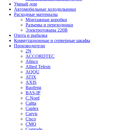
Умный дом
Автомобильные холодильники
Расходные материалы
Монтажные коробки
Разъемы и переходники
Электротовары 220В
Охота и рыбалка
Коммутационные и серверные шкафы
Производители
2N
ACCORDTEC
Alinco
Allied Telesis
AQQU
ATIX
AXIS
Baofeng
BAS-IP
C.Nord
Caltta
Caplex
Carvis
Cisco
CMO
Comrade