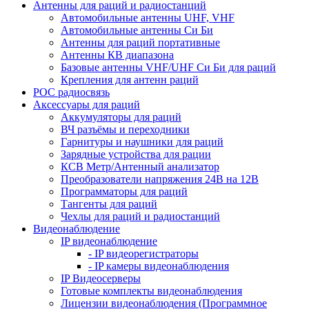
Антенны для раций и радиостанций
Автомобильные антенны UHF, VHF
Автомобильные антенны Си Би
Антенны для раций портативные
Антенны КВ диапазона
Базовые антенны VHF/UHF Си Би для раций
Крепления для антенн раций
POC радиосвязь
Аксессуары для раций
Аккумуляторы для раций
ВЧ разъёмы и переходники
Гарнитуры и наушники для раций
Зарядные устройства для рации
КСВ Метр/Антенный анализатор
Преобразователи напряжения 24В на 12В
Программаторы для раций
Тангенты для раций
Чехлы для раций и радиостанций
Видеонаблюдение
IP видеонаблюдение
- IP видеорегистраторы
- IP камеры видеонаблюдения
IP Видеосерверы
Готовые комплекты видеонаблюдения
Лицензии видеонаблюдения (Программное