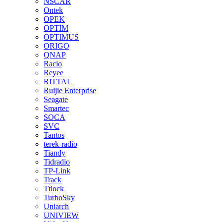
NSCAR
Ontek
OPEK
OPTIM
OPTIMUS
ORIGO
QNAP
Racio
Reyee
RITTAL
Ruijie Enterprise
Seagate
Smartec
SOCA
SVC
Tantos
terek-radio
Tiandy
Tidradio
TP-Link
Track
Ttlock
TurboSky
Uniarch
UNIVIEW