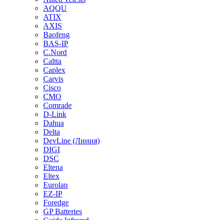
AQQU
ATIX
AXIS
Baofeng
BAS-IP
C.Nord
Caltta
Caplex
Carvis
Cisco
CMO
Comrade
D-Link
Dahua
Delta
DevLine (Линия)
DIGI
DSC
Eltena
Eltex
Eurolan
EZ-IP
Foredge
GP Batteries