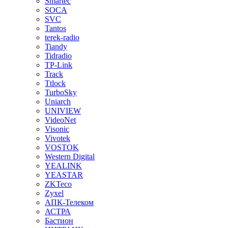
Smartec
SOCA
SVC
Tantos
terek-radio
Tiandy
Tidradio
TP-Link
Track
Ttlock
TurboSky
Uniarch
UNIVIEW
VideoNet
Visonic
Vivotek
VOSTOK
Western Digital
YEALINK
YEASTAR
ZKTeco
Zyxel
АПК-Телеком
АСТРА
Бастион