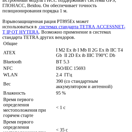
Встроенный модуль ГНСС поддерживает системы GPS,
ГЛОНАСС, Beidou. Он обеспечивает точность
позиционирования порядка 1 м.
Взрывозащищенная рация PT895Ex может
использоваться в
системах стандарта TETRA
ACCESSNET-
T IP ОТ HYTERA
. Возможно применение в системах
стандарта TETRA других вендоров.
Общие
I M2 Ex ib I Mb II 2G Ex ib IIC T4
ATEX
Gb II 2D Ex ib IIIC T90°C Db
Bluetooth
BT 5.3
NFC
ISO/IEC 15693
WLAN
2.4 ГГц
390 (со стандартным
Вес
аккумулятором и антенной)
Влажность
95 %
Время первого
определения
< 1 с
местоположения при
горячем старте
Время первого
определения
< 35 c