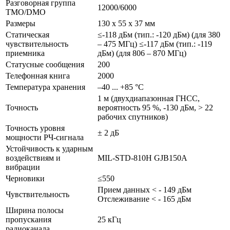
Разговорная группа
12000/6000
TMO/DMO
Размеры
130 х 55 х 37 мм
Статическая
≤-118 дБм (тип.: -120 дБм) (для 380
чувствительность
– 475 МГц) ≤-117 дБм (тип.: -119
приемника
дБм) (для 806 – 870 МГц)
Статусные сообщения
200
Телефонная книга
2000
Температура хранения
–40 ... +85 °C
1 м (двухдиапазонная ГНСС,
Точность
вероятность 95 %, -130 дБм, > 22
рабочих спутников)
Точность уровня
± 2 дБ
мощности РЧ-сигнала
Устойчивость к ударным
воздействиям и
MIL-STD-810H GJB150A
вибрации
Черновики
≤550
Прием данных < - 149 дБм
Чувствительность
Отслеживание < - 165 дБм
Ширина полосы
пропускания
25 кГц
радиоканала