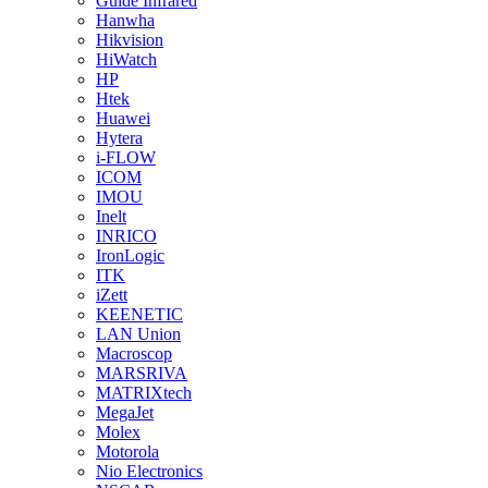
Guide Infrared
Hanwha
Hikvision
HiWatch
HP
Htek
Huawei
Hytera
i-FLOW
ICOM
IMOU
Inelt
INRICO
IronLogic
ITK
iZett
KEENETIC
LAN Union
Macroscop
MARSRIVA
MATRIXtech
MegaJet
Molex
Motorola
Nio Electronics