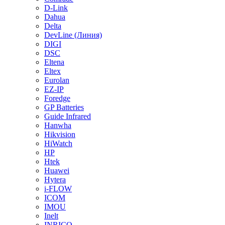
D-Link
Dahua
Delta
DevLine (Линия)
DIGI
DSC
Eltena
Eltex
Eurolan
EZ-IP
Foredge
GP Batteries
Guide Infrared
Hanwha
Hikvision
HiWatch
HP
Htek
Huawei
Hytera
i-FLOW
ICOM
IMOU
Inelt
INRICO