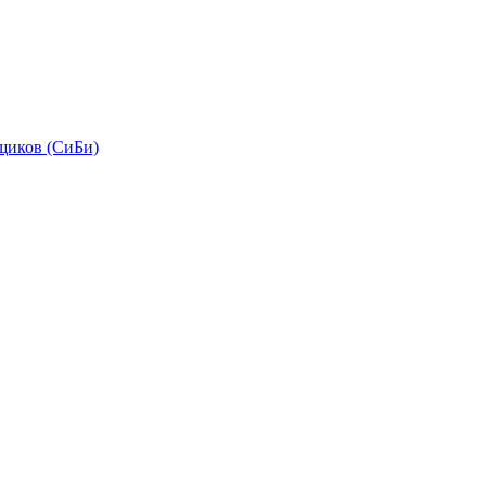
щиков (СиБи)