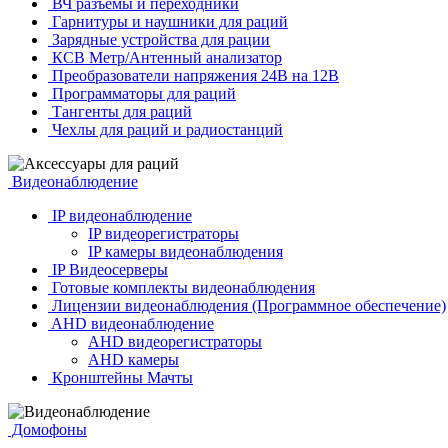
ВЧ разъёмы и переходники
Гарнитуры и наушники для раций
Зарядные устройства для рации
КСВ Метр/Антенный анализатор
Преобразователи напряжения 24В на 12В
Программаторы для раций
Тангенты для раций
Чехлы для раций и радиостанций
Видеонаблюдение
IP видеонаблюдение
IP видеорегистраторы
IP камеры видеонаблюдения
IP Видеосерверы
Готовые комплекты видеонаблюдения
Лицензии видеонаблюдения (Программное обеспечение)
AHD видеонаблюдение
AHD видеорегистраторы
AHD камеры
Кронштейны Мачты
Домофоны