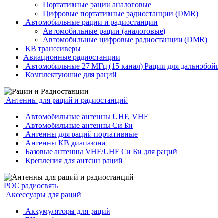
Портативные рации аналоговые
Цифровые портативные радиостанции (DMR)
Автомобильные рации и радиостанции
Автомобильные рации (аналоговые)
Автомобильные цифровые радиостанции (DMR)
КВ транссиверы
Авиационные радиостанции
Автомобильные 27 МГц (15 канал) Рации для дальнобой
Комплектующие для раций
Антенны для раций и радиостанций
Автомобильные антенны UHF, VHF
Автомобильные антенны Си Би
Антенны для раций портативные
Антенны КВ диапазона
Базовые антенны VHF/UHF Си Би для раций
Крепления для антенн раций
POC радиосвязь
Аксессуары для раций
Аккумуляторы для раций