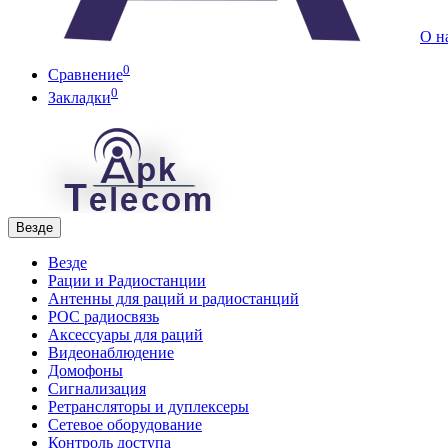
О н
0
Сравнение
0
Закладки
Везде
Везде
Рации и Радиостанции
Антенны для раций и радиостанций
POC радиосвязь
Аксессуары для раций
Видеонаблюдение
Домофоны
Сигнализация
Ретрансляторы и дуплексеры
Сетевое оборудование
Контроль доступа