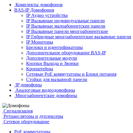
Комплекты домофонов
BAS-IP Домофония
IP Аудио устройства
IP Вызывные индивидуальные панели
IP Вызывные малоабонентские панели
IP Вызывные панели многоабонентские
IP Гибридные многоабонентские вызывные панели
IP Мониторы
Брелоки и идентификаторы
Дополнительное оборудование BAS-IP
Дополнительные модули
Кнопки Выхода и Звонки
Кронштейны
Сетевые PoE коммутаторы и Блоки питания
Стойки для вызывной панели
IP домофоны
Аналоговые видеодомофоны
Многоабонентские домофоны
Сигнализация
Ретрансляторы и дуплексеры
Сетевое оборудование
PoE коммутаторы