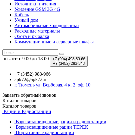
Источники питания
Усиление GSM 3G 4G
Кабель
Умный дом
Автомобильные холодильники
Расходные материалы
Охота и рыбалка
Коммутационные и серверные шкафы
пн - пт: с 9.00 до 18.00
+7 (904)
498-89-66
+7 (3452)
283-343
+7 (3452) 988-966
apk72@apk72.ru
г. Тюмень ул. Вербовая, 4 к. 2, оф. 10
Заказать обратный звонок
Каталог
товаров
Каталог
товаров
Рации и Радиостанции
Взрывозащищенные рации и радиостанции
Взрывозащищенные рации ТЕРЕК
Портативные радиостанции