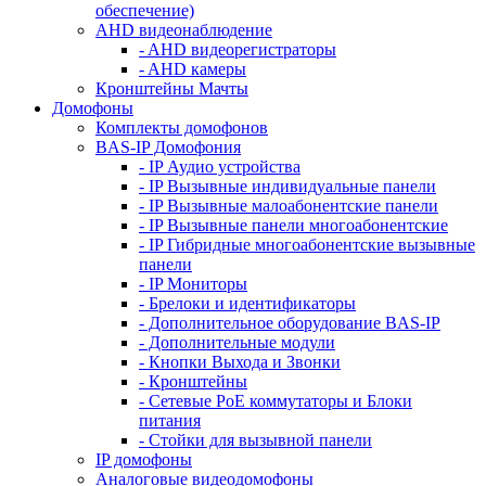
обеспечение)
AHD видеонаблюдение
- AHD видеорегистраторы
- AHD камеры
Кронштейны Мачты
Домофоны
Комплекты домофонов
BAS-IP Домофония
- IP Аудио устройства
- IP Вызывные индивидуальные панели
- IP Вызывные малоабонентские панели
- IP Вызывные панели многоабонентские
- IP Гибридные многоабонентские вызывные
панели
- IP Мониторы
- Брелоки и идентификаторы
- Дополнительное оборудование BAS-IP
- Дополнительные модули
- Кнопки Выхода и Звонки
- Кронштейны
- Сетевые PoE коммутаторы и Блоки
питания
- Стойки для вызывной панели
IP домофоны
Аналоговые видеодомофоны