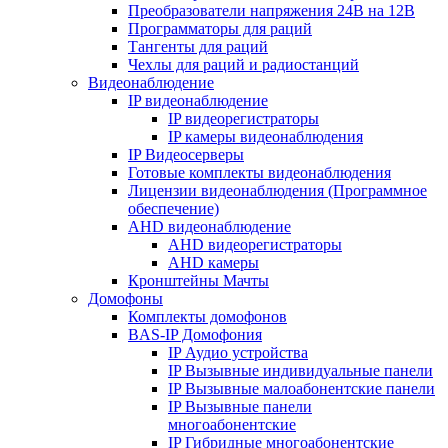
Преобразователи напряжения 24В на 12В
Программаторы для раций
Тангенты для раций
Чехлы для раций и радиостанций
Видеонаблюдение
IP видеонаблюдение
IP видеорегистраторы
IP камеры видеонаблюдения
IP Видеосерверы
Готовые комплекты видеонаблюдения
Лицензии видеонаблюдения (Программное
обеспечение)
AHD видеонаблюдение
AHD видеорегистраторы
AHD камеры
Кронштейны Мачты
Домофоны
Комплекты домофонов
BAS-IP Домофония
IP Аудио устройства
IP Вызывные индивидуальные панели
IP Вызывные малоабонентские панели
IP Вызывные панели
многоабонентские
IP Гибридные многоабонентские