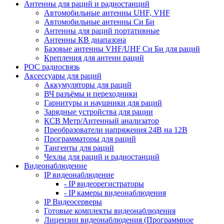
Антенны для раций и радиостанций
Автомобильные антенны UHF, VHF
Автомобильные антенны Си Би
Антенны для раций портативные
Антенны КВ диапазона
Базовые антенны VHF/UHF Си Би для раций
Крепления для антенн раций
POC радиосвязь
Аксессуары для раций
Аккумуляторы для раций
ВЧ разъёмы и переходники
Гарнитуры и наушники для раций
Зарядные устройства для рации
КСВ Метр/Антенный анализатор
Преобразователи напряжения 24В на 12В
Программаторы для раций
Тангенты для раций
Чехлы для раций и радиостанций
Видеонаблюдение
IP видеонаблюдение
- IP видеорегистраторы
- IP камеры видеонаблюдения
IP Видеосерверы
Готовые комплекты видеонаблюдения
Лицензии видеонаблюдения (Программное