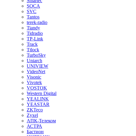
Smartec
SOCA
SVC
Tantos
terek-radio
Tiandy
Tidradio
TP-Link
Track
Ttlock
TurboSky
Uniarch
UNIVIEW
VideoNet
Visonic
Vivotek
VOSTOK
Western Digital
YEALINK
YEASTAR
ZKTeco
Zyxel
АПК-Телеком
АСТРА
Бастион