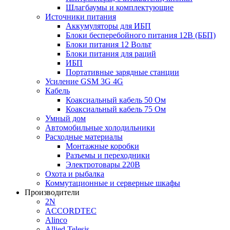
Шлагбаумы и комплектующие
Источники питания
Аккумуляторы для ИБП
Блоки бесперебойного питания 12В (ББП)
Блоки питания 12 Вольт
Блоки питания для раций
ИБП
Портативные зарядные станции
Усиление GSM 3G 4G
Кабель
Коаксиальный кабель 50 Ом
Коаксиальный кабель 75 Ом
Умный дом
Автомобильные холодильники
Расходные материалы
Монтажные коробки
Разъемы и переходники
Электротовары 220В
Охота и рыбалка
Коммутационные и серверные шкафы
Производители
2N
ACCORDTEC
Alinco
Allied Telesis