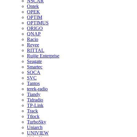
NSCAR
Ontek
OPEK
OPTIM
OPTIMUS
ORIGO
QNAP
Racio
Reyee
RITTAL
Ruijie Enterprise
Seagate
Smartec
SOCA
SVC
Tantos
terek-radio
Tiandy
Tidradio
TP-Link
Track
Ttlock
TurboSky
Uniarch
UNIVIEW