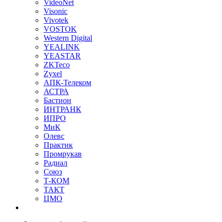
VideoNet
Visonic
Vivotek
VOSTOK
Western Digital
YEALINK
YEASTAR
ZKTeco
Zyxel
АПК-Телеком
АСТРА
Бастион
ИНТРАНК
ИПРО
МиК
Олевс
Практик
Промрукав
Радиал
Союз
Т-КОМ
ТАКТ
ЦМО