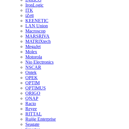
IronLogic
ITK
iZett
KEENETIC
LAN Union
Macroscop
MARSRIVA
MATRIXtech
MegaJet
Molex
Motorola
Nio Electronics
NSCAR
Ontek
OPEK
OPTIM
OPTIMUS
ORIGO
QNAP
Racio
Reyee
RITTAL
Ruijie Enterprise
Seagate