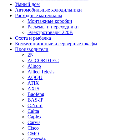
Умный дом
Автомобильные холодильники
Расходные материалы
Монтажные коробки
Разъемы и переходники
Электротовары 220В
Охота и рыбалка
Коммутационные и серверные шкафы
Производители
2N
ACCORDTEC
Alinco
Allied Telesis
AQQU
ATIX
AXIS
Baofeng
BAS-IP
C.Nord
Caltta
Caplex
Carvis
Cisco
CMO
Comrade