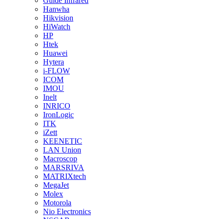
Guide Infrared
Hanwha
Hikvision
HiWatch
HP
Htek
Huawei
Hytera
i-FLOW
ICOM
IMOU
Inelt
INRICO
IronLogic
ITK
iZett
KEENETIC
LAN Union
Macroscop
MARSRIVA
MATRIXtech
MegaJet
Molex
Motorola
Nio Electronics