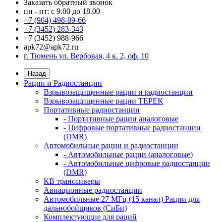
Заказать обратный звонок
пн - пт: с 9.00 до 18.00
+7 (904) 498-89-66
+7 (3452) 283-343
+7 (3452) 988-966
apk72@apk72.ru
г. Тюмень ул. Вербовая, 4 к. 2, оф. 10
Назад
Рации и Радиостанции
Взрывозащищенные рации и радиостанции
Взрывозащищенные рации ТЕРЕК
Портативные радиостанции
- Портативные рации аналоговые
- Цифровые портативные радиостанции
(DMR)
Автомобильные рации и радиостанции
- Автомобильные рации (аналоговые)
- Автомобильные цифровые радиостанции
(DMR)
КВ транссиверы
Авиационные радиостанции
Автомобильные 27 МГц (15 канал) Рации для
дальнобойщиков (СиБи)
Комплектующие для раций