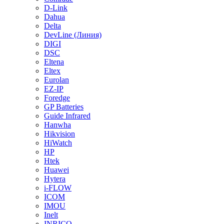
D-Link
Dahua
Delta
DevLine (Линия)
DIGI
DSC
Eltena
Eltex
Eurolan
EZ-IP
Foredge
GP Batteries
Guide Infrared
Hanwha
Hikvision
HiWatch
HP
Htek
Huawei
Hytera
i-FLOW
ICOM
IMOU
Inelt
INRICO