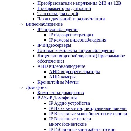
Преобразователи напряжения 24В на 12В
Программаторы для раций
Тангенты для раций
Чехлы для раций и радиостанций
Видеонаблюдение
IP видеонаблюдение
IP видеорегистраторы
IP камеры видеонаблюдения
IP Видеосерверы
Готовые комплекты видеонаблюдения
Лицензии видеонаблюдения (Программное
обеспечение)
AHD видеонаблюдение
AHD видеорегистраторы
AHD камеры
Кронштейны Мачты
Домофоны
Комплекты домофонов
BAS-IP Домофония
IP Аудио устройства
IP Вызывные индивидуальные панели
IP Вызывные малоабонентские панели
IP Вызывные панели
многоабонентские
IP Гибридные многоабонентские