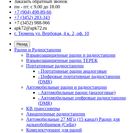
Заказать обратный звонок
пн - пт: с 9.00 до 18.00
+7 (904) 498-89-66
+7 (3452) 283-343
+7 (3452) 988-966
apk72@apk72.ru
г. Тюмень ул. Вербовая, 4 к. 2, оф. 10
Назад
Рации и Радиостанции
Взрывозащищенные рации и радиостанции
Взрывозащищенные рации ТЕРЕК
Портативные радиостанции
- Портативные рации аналоговые
- Цифровые портативные радиостанции
(DMR)
Автомобильные рации и радиостанции
- Автомобильные рации (аналоговые)
- Автомобильные цифровые радиостанции
(DMR)
КВ транссиверы
Авиационные радиостанции
Автомобильные 27 МГц (15 канал) Рации для
дальнобойщиков (СиБи)
Комплектующие для раций