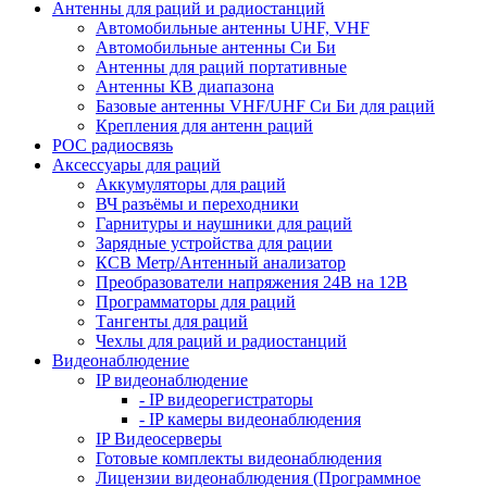
Антенны для раций и радиостанций
Автомобильные антенны UHF, VHF
Автомобильные антенны Си Би
Антенны для раций портативные
Антенны КВ диапазона
Базовые антенны VHF/UHF Си Би для раций
Крепления для антенн раций
POC радиосвязь
Аксессуары для раций
Аккумуляторы для раций
ВЧ разъёмы и переходники
Гарнитуры и наушники для раций
Зарядные устройства для рации
КСВ Метр/Антенный анализатор
Преобразователи напряжения 24В на 12В
Программаторы для раций
Тангенты для раций
Чехлы для раций и радиостанций
Видеонаблюдение
IP видеонаблюдение
- IP видеорегистраторы
- IP камеры видеонаблюдения
IP Видеосерверы
Готовые комплекты видеонаблюдения
Лицензии видеонаблюдения (Программное