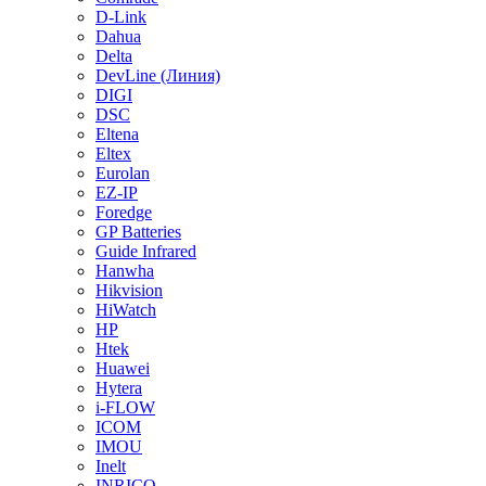
D-Link
Dahua
Delta
DevLine (Линия)
DIGI
DSC
Eltena
Eltex
Eurolan
EZ-IP
Foredge
GP Batteries
Guide Infrared
Hanwha
Hikvision
HiWatch
HP
Htek
Huawei
Hytera
i-FLOW
ICOM
IMOU
Inelt
INRICO