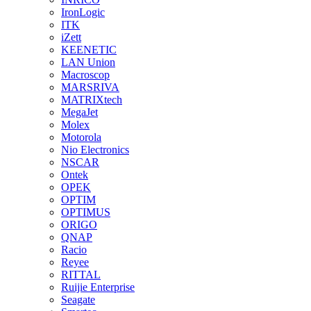
IronLogic
ITK
iZett
KEENETIC
LAN Union
Macroscop
MARSRIVA
MATRIXtech
MegaJet
Molex
Motorola
Nio Electronics
NSCAR
Ontek
OPEK
OPTIM
OPTIMUS
ORIGO
QNAP
Racio
Reyee
RITTAL
Ruijie Enterprise
Seagate