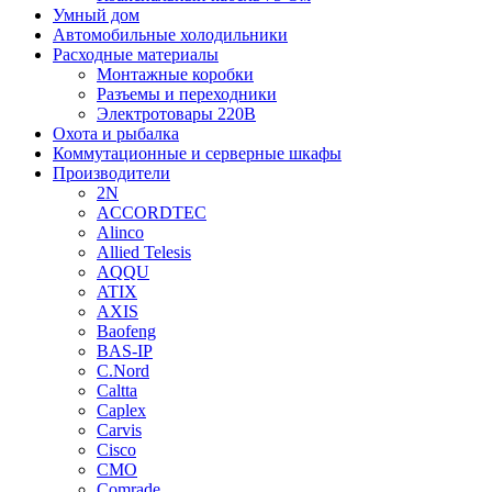
Умный дом
Автомобильные холодильники
Расходные материалы
Монтажные коробки
Разъемы и переходники
Электротовары 220В
Охота и рыбалка
Коммутационные и серверные шкафы
Производители
2N
ACCORDTEC
Alinco
Allied Telesis
AQQU
ATIX
AXIS
Baofeng
BAS-IP
C.Nord
Caltta
Caplex
Carvis
Cisco
CMO
Comrade