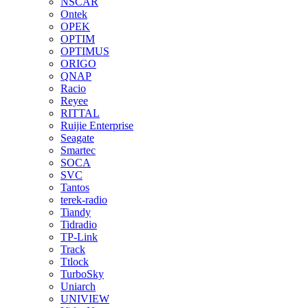
NSCAR
Ontek
OPEK
OPTIM
OPTIMUS
ORIGO
QNAP
Racio
Reyee
RITTAL
Ruijie Enterprise
Seagate
Smartec
SOCA
SVC
Tantos
terek-radio
Tiandy
Tidradio
TP-Link
Track
Ttlock
TurboSky
Uniarch
UNIVIEW