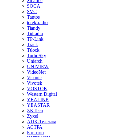
Smartec
SOCA
SVC
Tantos
terek-radio
Tiandy
Tidradio
TP-Link
Track
Ttlock
TurboSky
Uniarch
UNIVIEW
VideoNet
Visonic
Vivotek
VOSTOK
Western Digital
YEALINK
YEASTAR
ZKTeco
Zyxel
АПК-Телеком
АСТРА
Бастион