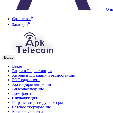
О н
0
Сравнение
0
Закладки
Везде
Везде
Рации и Радиостанции
Антенны для раций и радиостанций
POC радиосвязь
Аксессуары для раций
Видеонаблюдение
Домофоны
Сигнализация
Ретрансляторы и дуплексеры
Сетевое оборудование
Контроль доступа