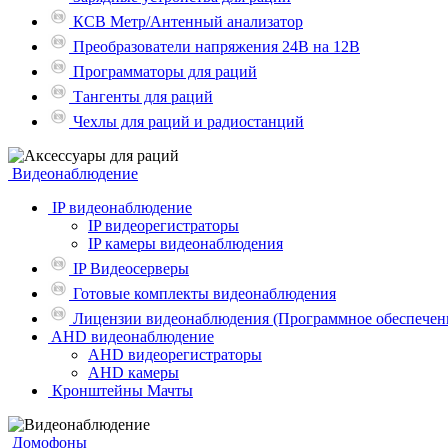
КСВ Метр/Антенный анализатор
Преобразователи напряжения 24В на 12В
Программаторы для раций
Тангенты для раций
Чехлы для раций и радиостанций
Видеонаблюдение
IP видеонаблюдение
IP видеорегистраторы
IP камеры видеонаблюдения
IP Видеосерверы
Готовые комплекты видеонаблюдения
Лицензии видеонаблюдения (Программное обеспечен
AHD видеонаблюдение
AHD видеорегистраторы
AHD камеры
Кронштейны Мачты
Домофоны