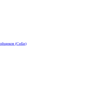
бойщиков (СиБи)