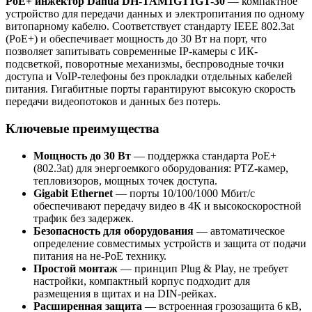
PoE+ инжектор Dahua DH-TAM1GT1GT-30
— компактное
устройство для передачи данных и электропитания по одному
витопарному кабелю. Соответствует стандарту IEEE 802.3at
(PoE+) и обеспечивает мощность до 30 Вт на порт, что
позволяет запитывать современные IP-камеры с ИК-
подсветкой, поворотные механизмы, беспроводные точки
доступа и VoIP-телефоны без прокладки отдельных кабелей
питания. Гигабитные порты гарантируют высокую скорость
передачи видеопотоков и данных без потерь.
Ключевые преимущества
Мощность до 30 Вт
— поддержка стандарта PoE+
(802.3at) для энергоемкого оборудования: PTZ-камер,
тепловизоров, мощных точек доступа.
Gigabit Ethernet
— порты 10/100/1000 Мбит/с
обеспечивают передачу видео в 4К и высокоскоростной
трафик без задержек.
Безопасность для оборудования
— автоматическое
определение совместимых устройств и защита от подачи
питания на не-PoE технику.
Простой монтаж
— принцип Plug & Play, не требует
настройки, компактный корпус подходит для
размещения в щитах и на DIN-рейках.
Расширенная защита
— встроенная грозозащита 6 кВ,