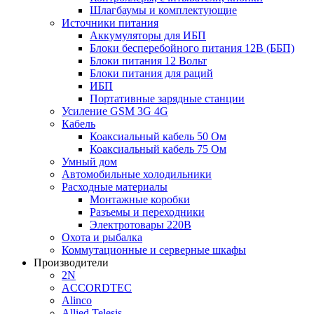
Шлагбаумы и комплектующие
Источники питания
Аккумуляторы для ИБП
Блоки бесперебойного питания 12В (ББП)
Блоки питания 12 Вольт
Блоки питания для раций
ИБП
Портативные зарядные станции
Усиление GSM 3G 4G
Кабель
Коаксиальный кабель 50 Ом
Коаксиальный кабель 75 Ом
Умный дом
Автомобильные холодильники
Расходные материалы
Монтажные коробки
Разъемы и переходники
Электротовары 220В
Охота и рыбалка
Коммутационные и серверные шкафы
Производители
2N
ACCORDTEC
Alinco
Allied Telesis