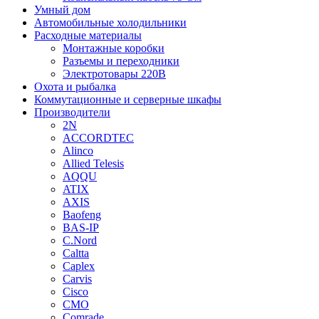
Умный дом
Автомобильные холодильники
Расходные материалы
Монтажные коробки
Разъемы и переходники
Электротовары 220В
Охота и рыбалка
Коммутационные и серверные шкафы
Производители
2N
ACCORDTEC
Alinco
Allied Telesis
AQQU
ATIX
AXIS
Baofeng
BAS-IP
C.Nord
Caltta
Caplex
Carvis
Cisco
CMO
Comrade