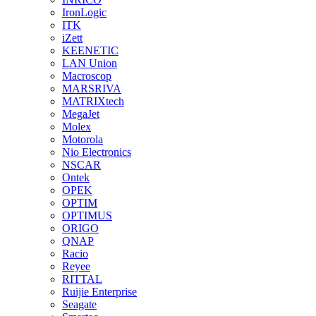
IronLogic
ITK
iZett
KEENETIC
LAN Union
Macroscop
MARSRIVA
MATRIXtech
MegaJet
Molex
Motorola
Nio Electronics
NSCAR
Ontek
OPEK
OPTIM
OPTIMUS
ORIGO
QNAP
Racio
Reyee
RITTAL
Ruijie Enterprise
Seagate