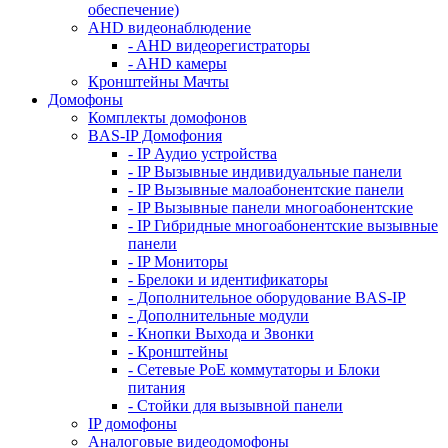
обеспечение)
AHD видеонаблюдение
- AHD видеорегистраторы
- AHD камеры
Кронштейны Мачты
Домофоны
Комплекты домофонов
BAS-IP Домофония
- IP Аудио устройства
- IP Вызывные индивидуальные панели
- IP Вызывные малоабонентские панели
- IP Вызывные панели многоабонентские
- IP Гибридные многоабонентские вызывные
панели
- IP Мониторы
- Брелоки и идентификаторы
- Дополнительное оборудование BAS-IP
- Дополнительные модули
- Кнопки Выхода и Звонки
- Кронштейны
- Сетевые PoE коммутаторы и Блоки
питания
- Стойки для вызывной панели
IP домофоны
Аналоговые видеодомофоны