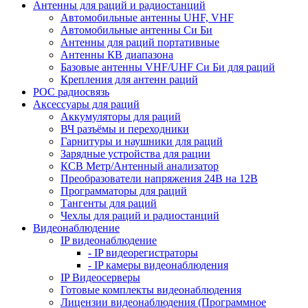
Антенны для раций и радиостанций
Автомобильные антенны UHF, VHF
Автомобильные антенны Си Би
Антенны для раций портативные
Антенны КВ диапазона
Базовые антенны VHF/UHF Си Би для раций
Крепления для антенн раций
POC радиосвязь
Аксессуары для раций
Аккумуляторы для раций
ВЧ разъёмы и переходники
Гарнитуры и наушники для раций
Зарядные устройства для рации
КСВ Метр/Антенный анализатор
Преобразователи напряжения 24В на 12В
Программаторы для раций
Тангенты для раций
Чехлы для раций и радиостанций
Видеонаблюдение
IP видеонаблюдение
- IP видеорегистраторы
- IP камеры видеонаблюдения
IP Видеосерверы
Готовые комплекты видеонаблюдения
Лицензии видеонаблюдения (Программное