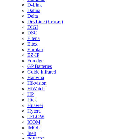
D-Link
Dahua
Delta
DevLine (Линия)
DIGI
DSC
Eltena
Eltex
Eurolan
EZ-IP
Foredge
GP Batteries
Guide Infrared
Hanwha
Hikvision
HiWatch
HP
Htek
Huawei
Hytera
i-FLOW
ICOM
IMOU
Inelt
INRICO