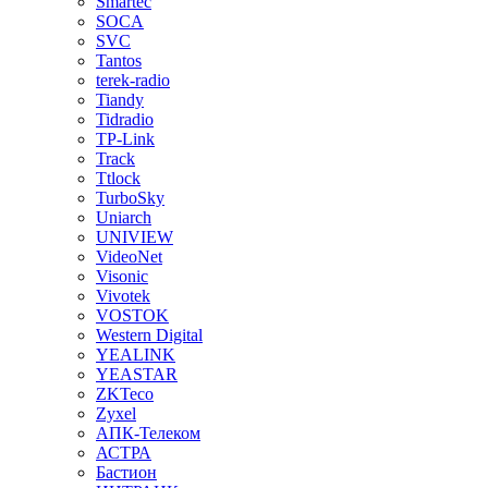
Smartec
SOCA
SVC
Tantos
terek-radio
Tiandy
Tidradio
TP-Link
Track
Ttlock
TurboSky
Uniarch
UNIVIEW
VideoNet
Visonic
Vivotek
VOSTOK
Western Digital
YEALINK
YEASTAR
ZKTeco
Zyxel
АПК-Телеком
АСТРА
Бастион