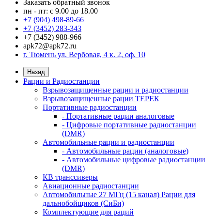
Заказать обратный звонок
пн - пт: с 9.00 до 18.00
+7 (904) 498-89-66
+7 (3452) 283-343
+7 (3452) 988-966
apk72@apk72.ru
г. Тюмень ул. Вербовая, 4 к. 2, оф. 10
Назад
Рации и Радиостанции
Взрывозащищенные рации и радиостанции
Взрывозащищенные рации ТЕРЕК
Портативные радиостанции
- Портативные рации аналоговые
- Цифровые портативные радиостанции
(DMR)
Автомобильные рации и радиостанции
- Автомобильные рации (аналоговые)
- Автомобильные цифровые радиостанции
(DMR)
КВ транссиверы
Авиационные радиостанции
Автомобильные 27 МГц (15 канал) Рации для
дальнобойщиков (СиБи)
Комплектующие для раций