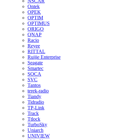
NSCAR
Ontek
OPEK
OPTIM
OPTIMUS
ORIGO
QNAP
Racio
Reyee
RITTAL
Ruijie Enterprise
Seagate
Smartec
SOCA
SVC
Tantos
terek-radio
Tiandy
Tidradio
TP-Link
Track
Ttlock
TurboSky
Uniarch
UNIVIEW