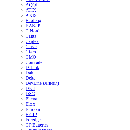
AQQU
ATIX
AXIS
Baofeng
BAS-IP
C.Nord
Caltta
Caplex
Carvis
Cisco
CMO
Comrade
D-Link
Dahua
Delta
DevLine (Линия)
DIGI
DSC
Eltena
Eltex
Eurolan
EZ-IP
Foredge
GP Batteries