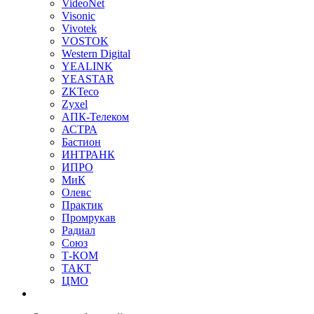
VideoNet
Visonic
Vivotek
VOSTOK
Western Digital
YEALINK
YEASTAR
ZKTeco
Zyxel
АПК-Телеком
АСТРА
Бастион
ИНТРАНК
ИПРО
МиК
Олевс
Практик
Промрукав
Радиал
Союз
Т-КОМ
ТАКТ
ЦМО