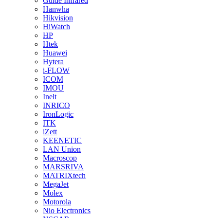
Guide Infrared
Hanwha
Hikvision
HiWatch
HP
Htek
Huawei
Hytera
i-FLOW
ICOM
IMOU
Inelt
INRICO
IronLogic
ITK
iZett
KEENETIC
LAN Union
Macroscop
MARSRIVA
MATRIXtech
MegaJet
Molex
Motorola
Nio Electronics