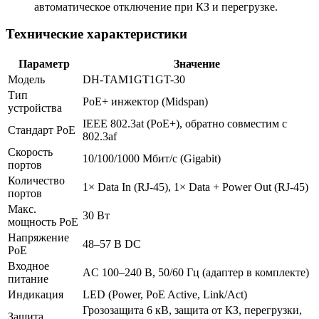
автоматическое отключение при КЗ и перегрузке.
Технические характеристики
Параметр
Значение
Модель
DH-TAM1GT1GT-30
Тип
PoE+ инжектор (Midspan)
устройства
IEEE 802.3at (PoE+), обратно совместим с
Стандарт PoE
802.3af
Скорость
10/100/1000 Мбит/с (Gigabit)
портов
Количество
1× Data In (RJ-45), 1× Data + Power Out (RJ-45)
портов
Макс.
30 Вт
мощность PoE
Напряжение
48–57 В DC
PoE
Входное
AC 100–240 В, 50/60 Гц (адаптер в комплекте)
питание
Индикация
LED (Power, PoE Active, Link/Act)
Грозозащита 6 кВ, защита от КЗ, перегрузки,
Защита