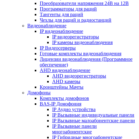
Преобразователи напряжения 24В на 12В
Программаторы для раций
Тангенты для раций
Чехлы для раций и радиостанций
Видеонаблюдение
IP видеонаблюдение
IP видеорегистраторы
IP камеры видеонаблюдения
IP Видеосерверы
Готовые комплекты видеонаблюдения
Лицензии видеонаблюдения (Программное
обеспечение)
AHD видеонаблюдение
AHD видеорегистраторы
AHD камеры
Кронштейны Мачты
Домофоны
Комплекты домофонов
BAS-IP Домофония
IP Аудио устройства
IP Вызывные индивидуальные панели
IP Вызывные малоабонентские панели
IP Вызывные панели
многоабонентские
IP Гибридные многоабонентские