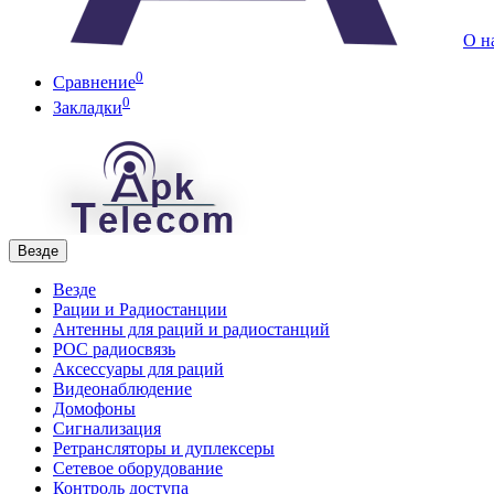
О н
0
Сравнение
0
Закладки
Везде
Везде
Рации и Радиостанции
Антенны для раций и радиостанций
POC радиосвязь
Аксессуары для раций
Видеонаблюдение
Домофоны
Сигнализация
Ретрансляторы и дуплексеры
Сетевое оборудование
Контроль доступа