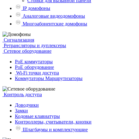
Стойки для вызывной панели
IP домофоны
Аналоговые видеодомофоны
Многоабонентские домофоны
Сигнализация
Ретрансляторы и дуплексеры
Сетевое оборудование
PoE коммутаторы
PoE оборудование
Wi-Fi точки доступа
Коммутаторы Маршрутизаторы
Контроль доступа
Доводчики
Замки
Кодовые клавиатуры
Контроллеры, считыватели, кнопки
Шлагбаумы и комплектующие