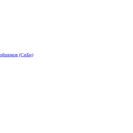
бойщиков (СиБи)