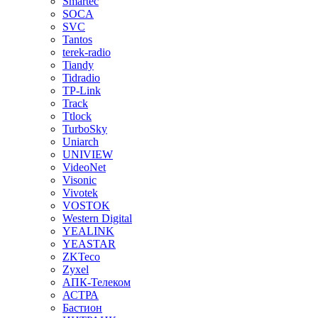
Smartec
SOCA
SVC
Tantos
terek-radio
Tiandy
Tidradio
TP-Link
Track
Ttlock
TurboSky
Uniarch
UNIVIEW
VideoNet
Visonic
Vivotek
VOSTOK
Western Digital
YEALINK
YEASTAR
ZKTeco
Zyxel
АПК-Телеком
АСТРА
Бастион