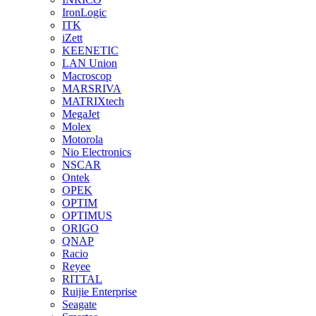
IronLogic
ITK
iZett
KEENETIC
LAN Union
Macroscop
MARSRIVA
MATRIXtech
MegaJet
Molex
Motorola
Nio Electronics
NSCAR
Ontek
OPEK
OPTIM
OPTIMUS
ORIGO
QNAP
Racio
Reyee
RITTAL
Ruijie Enterprise
Seagate