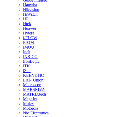
Guide Infrared
Hanwha
Hikvision
HiWatch
HP
Htek
Huawei
Hytera
i-FLOW
ICOM
IMOU
Inelt
INRICO
IronLogic
ITK
iZett
KEENETIC
LAN Union
Macroscop
MARSRIVA
MATRIXtech
MegaJet
Molex
Motorola
Nio Electronics