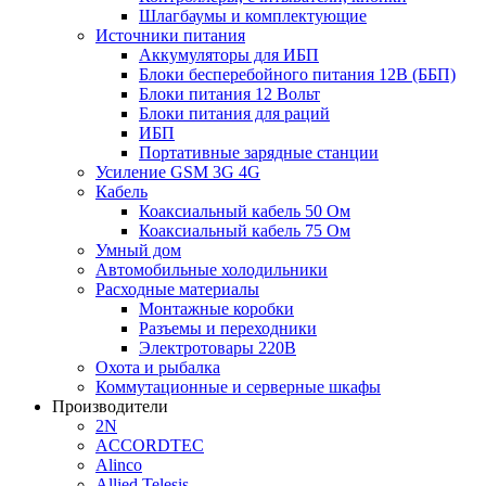
Шлагбаумы и комплектующие
Источники питания
Аккумуляторы для ИБП
Блоки бесперебойного питания 12В (ББП)
Блоки питания 12 Вольт
Блоки питания для раций
ИБП
Портативные зарядные станции
Усиление GSM 3G 4G
Кабель
Коаксиальный кабель 50 Ом
Коаксиальный кабель 75 Ом
Умный дом
Автомобильные холодильники
Расходные материалы
Монтажные коробки
Разъемы и переходники
Электротовары 220В
Охота и рыбалка
Коммутационные и серверные шкафы
Производители
2N
ACCORDTEC
Alinco
Allied Telesis