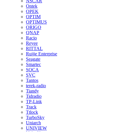
NSCAR
Ontek
OPEK
OPTIM
OPTIMUS
ORIGO
QNAP
Racio
Reyee
RITTAL
Ruijie Enterprise
Seagate
Smartec
SOCA
SVC
Tantos
terek-radio
Tiandy
Tidradio
TP-Link
Track
Ttlock
TurboSky
Uniarch
UNIVIEW