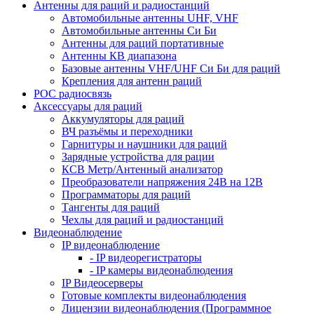
Антенны для раций и радиостанций
Автомобильные антенны UHF, VHF
Автомобильные антенны Си Би
Антенны для раций портативные
Антенны КВ диапазона
Базовые антенны VHF/UHF Си Би для раций
Крепления для антенн раций
POC радиосвязь
Аксессуары для раций
Аккумуляторы для раций
ВЧ разъёмы и переходники
Гарнитуры и наушники для раций
Зарядные устройства для рации
КСВ Метр/Антенный анализатор
Преобразователи напряжения 24В на 12В
Программаторы для раций
Тангенты для раций
Чехлы для раций и радиостанций
Видеонаблюдение
IP видеонаблюдение
- IP видеорегистраторы
- IP камеры видеонаблюдения
IP Видеосерверы
Готовые комплекты видеонаблюдения
Лицензии видеонаблюдения (Программное