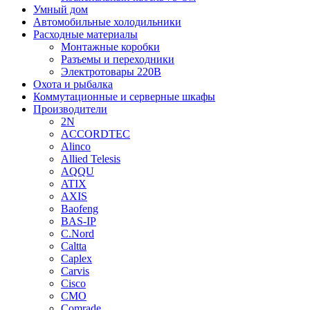
Умный дом
Автомобильные холодильники
Расходные материалы
Монтажные коробки
Разъемы и переходники
Электротовары 220В
Охота и рыбалка
Коммутационные и серверные шкафы
Производители
2N
ACCORDTEC
Alinco
Allied Telesis
AQQU
ATIX
AXIS
Baofeng
BAS-IP
C.Nord
Caltta
Caplex
Carvis
Cisco
CMO
Comrade