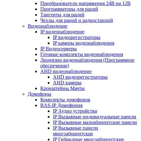
Преобразователи напряжения 24В на 12В
Программаторы для раций
Тангенты для раций
Чехлы для раций и радиостанций
Видеонаблюдение
IP видеонаблюдение
IP видеорегистраторы
IP камеры видеонаблюдения
IP Видеосерверы
Готовые комплекты видеонаблюдения
Лицензии видеонаблюдения (Программное
обеспечение)
AHD видеонаблюдение
AHD видеорегистраторы
AHD камеры
Кронштейны Мачты
Домофоны
Комплекты домофонов
BAS-IP Домофония
IP Аудио устройства
IP Вызывные индивидуальные панели
IP Вызывные малоабонентские панели
IP Вызывные панели
многоабонентские
IP Гибридные многоабонентские