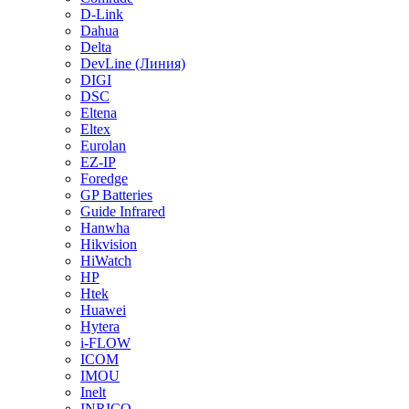
D-Link
Dahua
Delta
DevLine (Линия)
DIGI
DSC
Eltena
Eltex
Eurolan
EZ-IP
Foredge
GP Batteries
Guide Infrared
Hanwha
Hikvision
HiWatch
HP
Htek
Huawei
Hytera
i-FLOW
ICOM
IMOU
Inelt
INRICO