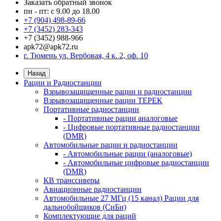
Заказать обратный звонок
пн - пт: с 9.00 до 18.00
+7 (904) 498-89-66
+7 (3452) 283-343
+7 (3452) 988-966
apk72@apk72.ru
г. Тюмень ул. Вербовая, 4 к. 2, оф. 10
Назад
Рации и Радиостанции
Взрывозащищенные рации и радиостанции
Взрывозащищенные рации ТЕРЕК
Портативные радиостанции
- Портативные рации аналоговые
- Цифровые портативные радиостанции
(DMR)
Автомобильные рации и радиостанции
- Автомобильные рации (аналоговые)
- Автомобильные цифровые радиостанции
(DMR)
КВ транссиверы
Авиационные радиостанции
Автомобильные 27 МГц (15 канал) Рации для
дальнобойщиков (СиБи)
Комплектующие для раций