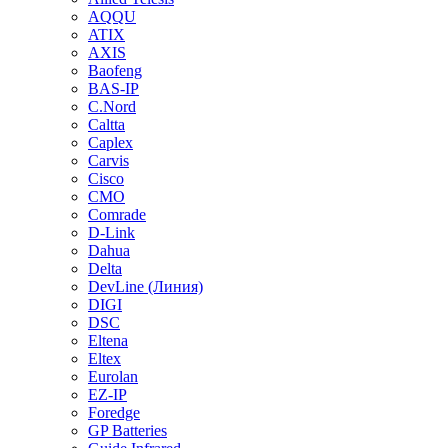
AQQU
ATIX
AXIS
Baofeng
BAS-IP
C.Nord
Caltta
Caplex
Carvis
Cisco
CMO
Comrade
D-Link
Dahua
Delta
DevLine (Линия)
DIGI
DSC
Eltena
Eltex
Eurolan
EZ-IP
Foredge
GP Batteries