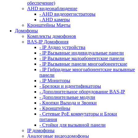
обеспечение)
AHD видеонаблюдение
- AHD видеорегистраторы
- AHD камеры
Кронштейны Мачты
Домофоны
Комплекты домофонов
BAS-IP Домофония
- IP Аудио устройства
- IP Вызывные индивидуальные панели
- IP Вызывные малоабонентские панели
- IP Вызывные панели многоабонентские
- IP Гибридные многоабонентские вызывные
панели
- IP Мониторы
- Брелоки и идентификаторы
- Дополнительное оборудование BAS-IP
- Дополнительные модули
- Кнопки Выхода и Звонки
- Кронштейны
- Сетевые PoE коммутаторы и Блоки
питания
- Стойки для вызывной панели
IP домофоны
Аналоговые видеодомофоны