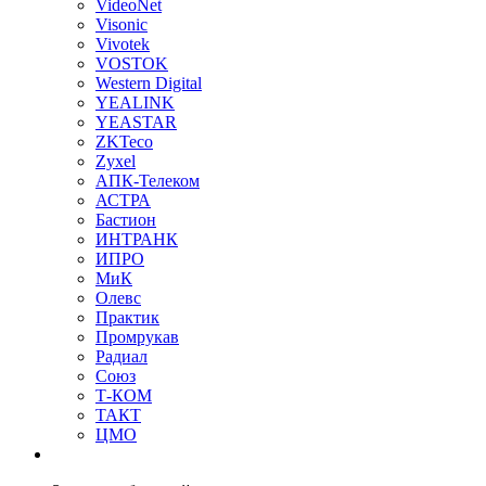
VideoNet
Visonic
Vivotek
VOSTOK
Western Digital
YEALINK
YEASTAR
ZKTeco
Zyxel
АПК-Телеком
АСТРА
Бастион
ИНТРАНК
ИПРО
МиК
Олевс
Практик
Промрукав
Радиал
Союз
Т-КОМ
ТАКТ
ЦМО