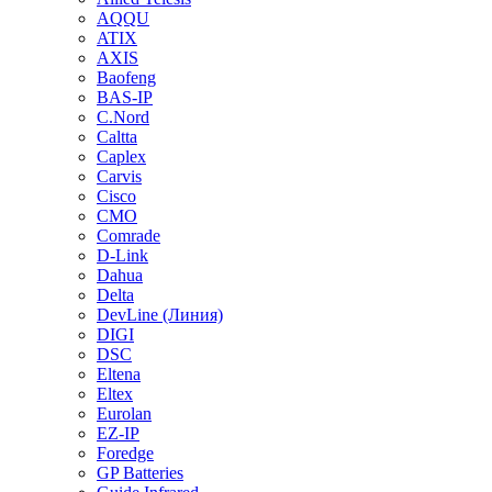
AQQU
ATIX
AXIS
Baofeng
BAS-IP
C.Nord
Caltta
Caplex
Carvis
Cisco
CMO
Comrade
D-Link
Dahua
Delta
DevLine (Линия)
DIGI
DSC
Eltena
Eltex
Eurolan
EZ-IP
Foredge
GP Batteries