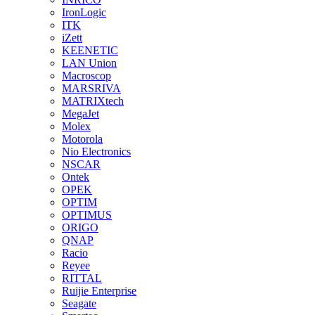
IronLogic
ITK
iZett
KEENETIC
LAN Union
Macroscop
MARSRIVA
MATRIXtech
MegaJet
Molex
Motorola
Nio Electronics
NSCAR
Ontek
OPEK
OPTIM
OPTIMUS
ORIGO
QNAP
Racio
Reyee
RITTAL
Ruijie Enterprise
Seagate