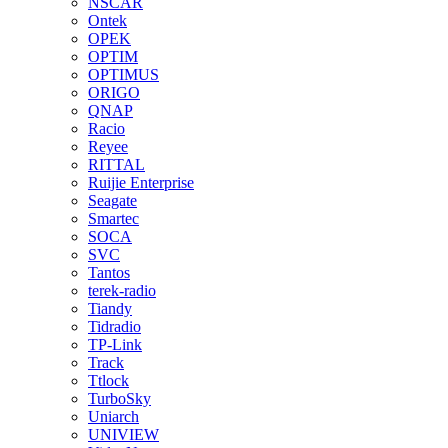
NSCAR
Ontek
OPEK
OPTIM
OPTIMUS
ORIGO
QNAP
Racio
Reyee
RITTAL
Ruijie Enterprise
Seagate
Smartec
SOCA
SVC
Tantos
terek-radio
Tiandy
Tidradio
TP-Link
Track
Ttlock
TurboSky
Uniarch
UNIVIEW