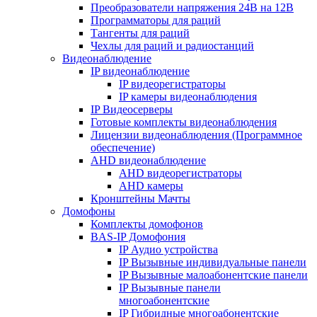
Преобразователи напряжения 24В на 12В
Программаторы для раций
Тангенты для раций
Чехлы для раций и радиостанций
Видеонаблюдение
IP видеонаблюдение
IP видеорегистраторы
IP камеры видеонаблюдения
IP Видеосерверы
Готовые комплекты видеонаблюдения
Лицензии видеонаблюдения (Программное
обеспечение)
AHD видеонаблюдение
AHD видеорегистраторы
AHD камеры
Кронштейны Мачты
Домофоны
Комплекты домофонов
BAS-IP Домофония
IP Аудио устройства
IP Вызывные индивидуальные панели
IP Вызывные малоабонентские панели
IP Вызывные панели
многоабонентские
IP Гибридные многоабонентские