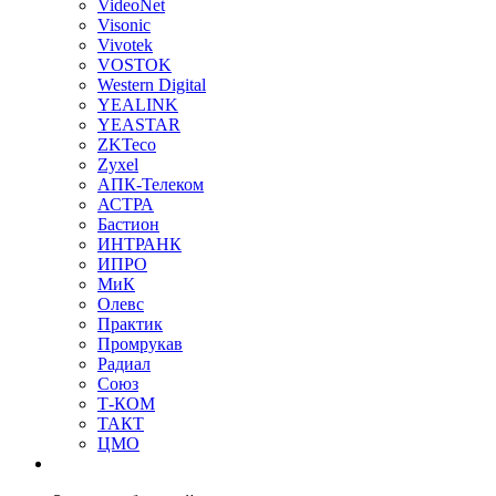
VideoNet
Visonic
Vivotek
VOSTOK
Western Digital
YEALINK
YEASTAR
ZKTeco
Zyxel
АПК-Телеком
АСТРА
Бастион
ИНТРАНК
ИПРО
МиК
Олевс
Практик
Промрукав
Радиал
Союз
Т-КОМ
ТАКТ
ЦМО