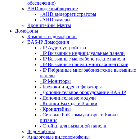
обеспечение)
AHD видеонаблюдение
- AHD видеорегистраторы
- AHD камеры
Кронштейны Мачты
Домофоны
Комплекты домофонов
BAS-IP Домофония
- IP Аудио устройства
- IP Вызывные индивидуальные панели
- IP Вызывные малоабонентские панели
- IP Вызывные панели многоабонентские
- IP Гибридные многоабонентские вызывные
панели
- IP Мониторы
- Брелоки и идентификаторы
- Дополнительное оборудование BAS-IP
- Дополнительные модули
- Кнопки Выхода и Звонки
- Кронштейны
- Сетевые PoE коммутаторы и Блоки
питания
- Стойки для вызывной панели
IP домофоны
Аналоговые видеодомофоны