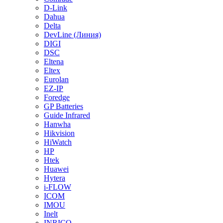
D-Link
Dahua
Delta
DevLine (Линия)
DIGI
DSC
Eltena
Eltex
Eurolan
EZ-IP
Foredge
GP Batteries
Guide Infrared
Hanwha
Hikvision
HiWatch
HP
Htek
Huawei
Hytera
i-FLOW
ICOM
IMOU
Inelt
INRICO