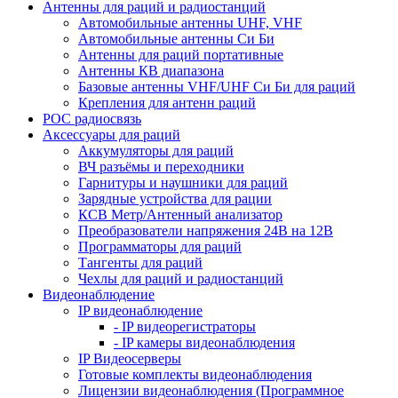
Антенны для раций и радиостанций
Автомобильные антенны UHF, VHF
Автомобильные антенны Си Би
Антенны для раций портативные
Антенны КВ диапазона
Базовые антенны VHF/UHF Си Би для раций
Крепления для антенн раций
POC радиосвязь
Аксессуары для раций
Аккумуляторы для раций
ВЧ разъёмы и переходники
Гарнитуры и наушники для раций
Зарядные устройства для рации
КСВ Метр/Антенный анализатор
Преобразователи напряжения 24В на 12В
Программаторы для раций
Тангенты для раций
Чехлы для раций и радиостанций
Видеонаблюдение
IP видеонаблюдение
- IP видеорегистраторы
- IP камеры видеонаблюдения
IP Видеосерверы
Готовые комплекты видеонаблюдения
Лицензии видеонаблюдения (Программное