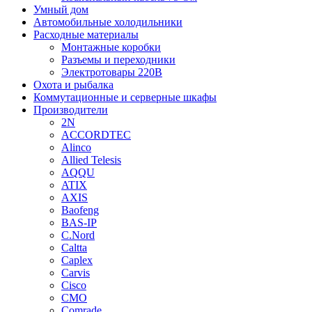
Умный дом
Автомобильные холодильники
Расходные материалы
Монтажные коробки
Разъемы и переходники
Электротовары 220В
Охота и рыбалка
Коммутационные и серверные шкафы
Производители
2N
ACCORDTEC
Alinco
Allied Telesis
AQQU
ATIX
AXIS
Baofeng
BAS-IP
C.Nord
Caltta
Caplex
Carvis
Cisco
CMO
Comrade