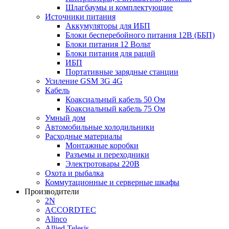
Шлагбаумы и комплектующие
Источники питания
Аккумуляторы для ИБП
Блоки бесперебойного питания 12В (ББП)
Блоки питания 12 Вольт
Блоки питания для раций
ИБП
Портативные зарядные станции
Усиление GSM 3G 4G
Кабель
Коаксиальный кабель 50 Ом
Коаксиальный кабель 75 Ом
Умный дом
Автомобильные холодильники
Расходные материалы
Монтажные коробки
Разъемы и переходники
Электротовары 220В
Охота и рыбалка
Коммутационные и серверные шкафы
Производители
2N
ACCORDTEC
Alinco
Allied Telesis