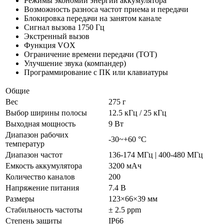
Режимы экономии энергии аккумулятора
Возможность разноса частот приема и передачи
Блокировка передачи на занятом канале
Сигнал вызова 1750 Гц
Экстренный вызов
Функция VOX
Ограничение времени передачи (ТОТ)
Улучшение звука (компандер)
Программирование с ПК или клавиатуры
Общие
Вес
275 г
Выбор ширины полосы
12.5 кГц / 25 кГц
Выходная мощность
9 Вт
Диапазон рабочих
-30~+60 °C
температур
Диапазон частот
136-174 МГц | 400-480 МГц
Емкость аккумулятора
3200 мАч
Количество каналов
200
Напряжение питания
7.4 В
Размеры
123×66×39 мм
Стабильность частоты
± 2.5 ррm
Степень защиты
IP66