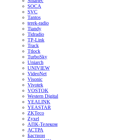
Smartec
SOCA
SVC
Tantos
terek-radio
Tiandy
Tidradio
TP-Link
Track
Ttlock
TurboSky
Uniarch
UNIVIEW
VideoNet
Visonic
Vivotek
VOSTOK
Western Digital
YEALINK
YEASTAR
ZKTeco
Zyxel
АПК-Телеком
АСТРА
Бастион