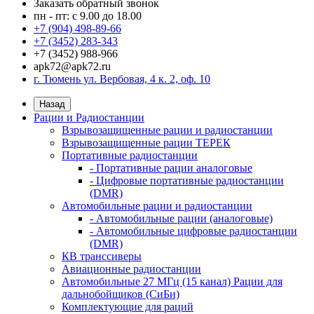
Заказать обратный звонок
пн - пт: с 9.00 до 18.00
+7 (904) 498-89-66
+7 (3452) 283-343
+7 (3452) 988-966
apk72@apk72.ru
г. Тюмень ул. Вербовая, 4 к. 2, оф. 10
Назад
Рации и Радиостанции
Взрывозащищенные рации и радиостанции
Взрывозащищенные рации ТЕРЕК
Портативные радиостанции
- Портативные рации аналоговые
- Цифровые портативные радиостанции
(DMR)
Автомобильные рации и радиостанции
- Автомобильные рации (аналоговые)
- Автомобильные цифровые радиостанции
(DMR)
КВ транссиверы
Авиационные радиостанции
Автомобильные 27 МГц (15 канал) Рации для
дальнобойщиков (СиБи)
Комплектующие для раций