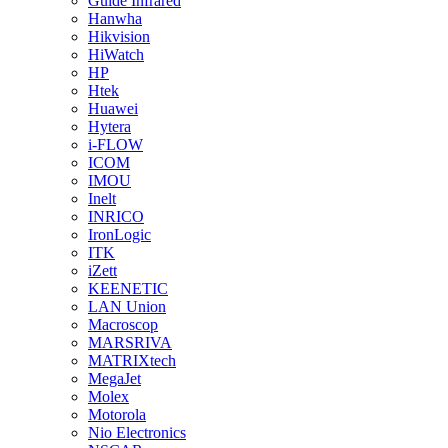
Guide Infrared
Hanwha
Hikvision
HiWatch
HP
Htek
Huawei
Hytera
i-FLOW
ICOM
IMOU
Inelt
INRICO
IronLogic
ITK
iZett
KEENETIC
LAN Union
Macroscop
MARSRIVA
MATRIXtech
MegaJet
Molex
Motorola
Nio Electronics