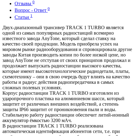
0
Отзывы
0
Вопрос - Ответ
1
Статьи
Двух-диапазонный трансивер TRACK 1 TURBO является
одной из самых популярных радиостанций всемирно
известного завода AnyTone, который сделал ставку на
качество своей продукции. Модель приобрела успех на
мировом рынке радиооборудования и спровоцировала другие
заводы Китая производить копии по более низкой цене, но
завод AnyTone не отступая от своих принципов продолжал и
продолжает выпускать радиостанции высокого качества,
которые имеют высокотехнологические радиодетали, платы,
схемотехнику – они в свою очередь будут влиять на качество
работы и радиус действия радиопередатчика в самых
сложных полевых условиях.
Корпус радиостанции TRACK 1 TURBO изготовлен из
ударопрочного пластика на алюминиевом шасси, который
защитит от различных внешних воздействий, а степень
защиты IP66 защитит от проникновения пыли и воды.
Стабильную работу радиостанции обеспечит литий-ионный
аккумулятор ёмкостью 3200 мАч.
В радиостанции TRACK 1 TURBO реализована
автоматическая идентификация абонентов сети, т.е. при