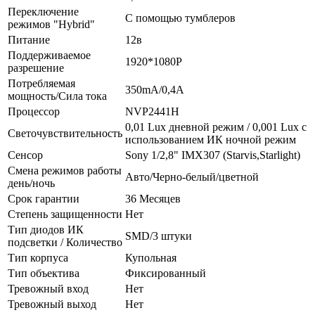
Переключение
С помощью тумблеров
режимов "Hybrid"
Питание
12в
Поддерживаемое
1920*1080P
разрешение
Потребляемая
350mA/0,4А
мощность/Сила тока
Процессор
NVP2441H
0,01 Lux дневной режим / 0,001 Lux с
Светочувствительность
использованием ИК ночной режим
Сенсор
Sony 1/2,8" IMX307 (Starvis,Starlight)
Смена режимов работы
Авто/Черно-белый/цветной
день/ночь
Срок гарантии
36 Месяцев
Степень защищенности
Нет
Тип диодов ИК
SMD/3 штуки
подсветки / Количество
Тип корпуса
Купольная
Тип объектива
Фиксированный
Тревожный вход
Нет
Тревожный выход
Нет