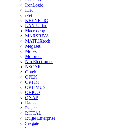
IronLogic
ITK
iZett
KEENETIC
LAN Union
Macroscop
MARSRIVA
MATRIXtech
MegaJet
Molex
Motorola
Nio Electronics
NSCAR
Ontek
OPEK
OPTIM
OPTIMUS
ORIGO
QNAP
Racio
Reyee
RITTAL
Ruijie Enterprise
Seagate