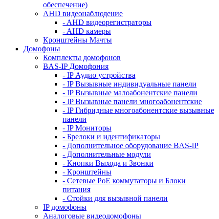
обеспечение)
AHD видеонаблюдение
- AHD видеорегистраторы
- AHD камеры
Кронштейны Мачты
Домофоны
Комплекты домофонов
BAS-IP Домофония
- IP Аудио устройства
- IP Вызывные индивидуальные панели
- IP Вызывные малоабонентские панели
- IP Вызывные панели многоабонентские
- IP Гибридные многоабонентские вызывные
панели
- IP Мониторы
- Брелоки и идентификаторы
- Дополнительное оборудование BAS-IP
- Дополнительные модули
- Кнопки Выхода и Звонки
- Кронштейны
- Сетевые PoE коммутаторы и Блоки
питания
- Стойки для вызывной панели
IP домофоны
Аналоговые видеодомофоны