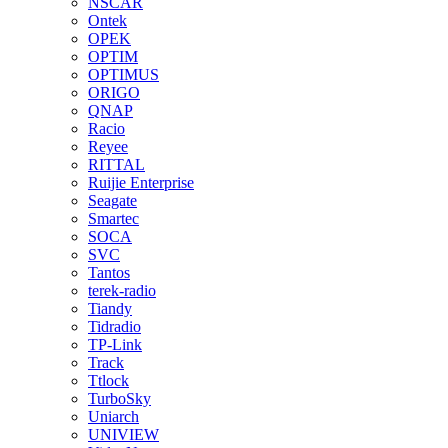
NSCAR
Ontek
OPEK
OPTIM
OPTIMUS
ORIGO
QNAP
Racio
Reyee
RITTAL
Ruijie Enterprise
Seagate
Smartec
SOCA
SVC
Tantos
terek-radio
Tiandy
Tidradio
TP-Link
Track
Ttlock
TurboSky
Uniarch
UNIVIEW