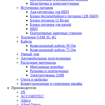
Шлагбаумы и комплектующие
Источники питания
Аккумуляторы для ИБП
Блоки бесперебойного питания 12В (ББП)
Блоки питания 12 Вольт
Блоки питания для раций
ИБП
Портативные зарядные станции
Усиление GSM 3G 4G
Кабель
Коаксиальный кабель 50 Ом
Коаксиальный кабель 75 Ом
Умный дом
Автомобильные холодильники
Расходные материалы
Монтажные коробки
Разъемы и переходники
Электротовары 220В
Охота и рыбалка
Коммутационные и серверные шкафы
Производители
2N
ACCORDTEC
Alinco
Allied Telesis