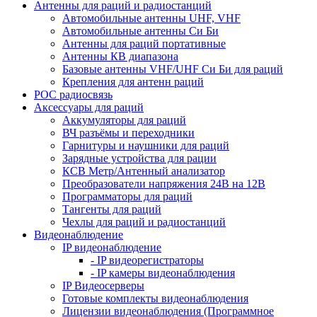
Антенны для раций и радиостанций
Автомобильные антенны UHF, VHF
Автомобильные антенны Си Би
Антенны для раций портативные
Антенны КВ диапазона
Базовые антенны VHF/UHF Си Би для раций
Крепления для антенн раций
POC радиосвязь
Аксессуары для раций
Аккумуляторы для раций
ВЧ разъёмы и переходники
Гарнитуры и наушники для раций
Зарядные устройства для рации
КСВ Метр/Антенный анализатор
Преобразователи напряжения 24В на 12В
Программаторы для раций
Тангенты для раций
Чехлы для раций и радиостанций
Видеонаблюдение
IP видеонаблюдение
- IP видеорегистраторы
- IP камеры видеонаблюдения
IP Видеосерверы
Готовые комплекты видеонаблюдения
Лицензии видеонаблюдения (Программное