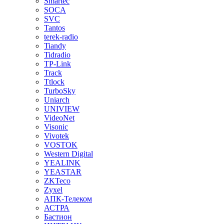
Smartec
SOCA
SVC
Tantos
terek-radio
Tiandy
Tidradio
TP-Link
Track
Ttlock
TurboSky
Uniarch
UNIVIEW
VideoNet
Visonic
Vivotek
VOSTOK
Western Digital
YEALINK
YEASTAR
ZKTeco
Zyxel
АПК-Телеком
АСТРА
Бастион