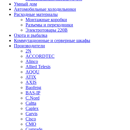
Умный дом
Автомобильные холодильники
Расходные материалы
Монтажные коробки
Разъемы и переходники
Электротовары 220В
Охота и рыбалка
Коммутационные и серверные шкафы
Производители
2N
ACCORDTEC
Alinco
Allied Telesis
AQQU
ATIX
AXIS
Baofeng
BAS-IP
C.Nord
Caltta
Caplex
Carvis
Cisco
CMO
Comrade