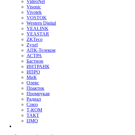
VideoNet
Visonic
Vivotek
VOSTOK
Western Digital
YEALINK
YEASTAR
ZKTeco
Zyxel
АПК-Телеком
АСТРА
Бастион
ИНТРАНК
ИПРО
МиК
Олевс
Практик
Промрукав
Радиал
Союз
Т-КОМ
ТАКТ
ЦМО