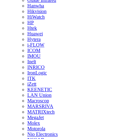
Guide Infrared
Hanwha
Hikvision
HiWatch
HP
Htek
Huawei
Hytera
i-FLOW
ICOM
IMOU
Inelt
INRICO
IronLogic
ITK
iZett
KEENETIC
LAN Union
Macroscop
MARSRIVA
MATRIXtech
MegaJet
Molex
Motorola
Nio Electronics