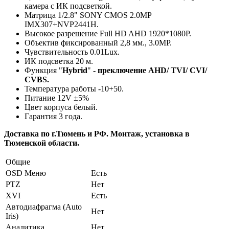
камера с ИК подсветкой.
Матрица 1/2.8" SONY CMOS 2.0MP
IMX307+NVP2441H.
Высокое разрешение Full HD AHD 1920*1080P.
Объектив фиксированный 2,8 мм., 3.0MP.
Чувствительность 0.01Lux.
ИК подсветка 20 м.
Функция "
Hybrid
"
- преключение
AHD/ TVI/ CVI/
CVBS.
Температура работы -10+50.
Питание 12V ±5%
Цвет корпуса белый.
Гарантия 3 года.
Доставка по г.Тюмень и РФ. Монтаж, установка в
Тюменской области.
Общие
OSD Меню
Есть
PTZ
Нет
XVI
Есть
Автодиафрагма (Auto
Нет
Iris)
Аналитика
Нет