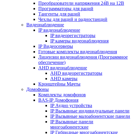
Преобразователи напряжения 24В на 12В
Программаторы для раций
Тангенты для раций
Чехлы для раций и радиостанций
Видеонаблюдение
IP видеонаблюдение
IP видеорегистраторы
IP камеры видеонаблюдения
IP Видеосерверы
Готовые комплекты видеонаблюдения
Лицензии видеонаблюдения (Программное
обеспечение)
AHD видеонаблюдение
AHD видеорегистраторы
AHD камеры
Кронштейны Мачты
Домофоны
Комплекты домофонов
BAS-IP Домофония
IP Аудио устройства
IP Вызывные индивидуальные панели
IP Вызывные малоабонентские панели
IP Вызывные панели
многоабонентские
IP Гибридные многоабонентские