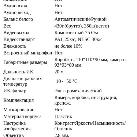
Аудио вход
Нет
Аудио выход
Нет
Баланс белого
Автоматический/Ручной
Вес
430г.(брутто), 350г.(нетто)
Видеовыход
Композитный 75 Ом
Видеостандарт
PAL 25к/c, NTSC 30к/c
Влажность
не более 10%
Встроенный микрофон
Нет
Коробка - 110*110*90 мм, камера -
Габаритные размеры
93*93*80 мм
Дальность ИК
20 м
Диапазон рабочих
-10~+50 °C
температур
ИК фильтр
Электромеханический
Камера, коробка, инструкция,
Комплектация
крепеж.
Маскирование
Нет
Материал корпуса
Пластик
Настройка
Контраст/Яркость/Насыщенность/
изображения
Оттенок
Объектив
2,8 мм.