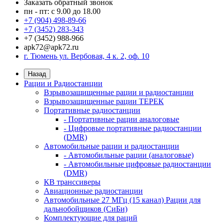
Заказать обратный звонок
пн - пт: с 9.00 до 18.00
+7 (904) 498-89-66
+7 (3452) 283-343
+7 (3452) 988-966
apk72@apk72.ru
г. Тюмень ул. Вербовая, 4 к. 2, оф. 10
Назад
Рации и Радиостанции
Взрывозащищенные рации и радиостанции
Взрывозащищенные рации ТЕРЕК
Портативные радиостанции
- Портативные рации аналоговые
- Цифровые портативные радиостанции
(DMR)
Автомобильные рации и радиостанции
- Автомобильные рации (аналоговые)
- Автомобильные цифровые радиостанции
(DMR)
КВ транссиверы
Авиационные радиостанции
Автомобильные 27 МГц (15 канал) Рации для
дальнобойщиков (СиБи)
Комплектующие для раций