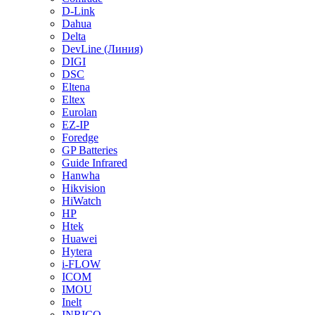
D-Link
Dahua
Delta
DevLine (Линия)
DIGI
DSC
Eltena
Eltex
Eurolan
EZ-IP
Foredge
GP Batteries
Guide Infrared
Hanwha
Hikvision
HiWatch
HP
Htek
Huawei
Hytera
i-FLOW
ICOM
IMOU
Inelt
INRICO