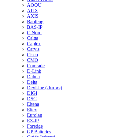
AQQU
ATIX
AXIS
Baofeng
BAS-IP
C.Nord
Caltta
Caplex
Carvis
Cisco
CMO
Comrade
D-Link
Dahua
Delta
DevLine (Линия)
DIGI
DSC
Eltena
Eltex
Eurolan
EZ-IP
Foredge
GP Batteries