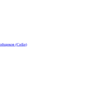
бойщиков (СиБи)