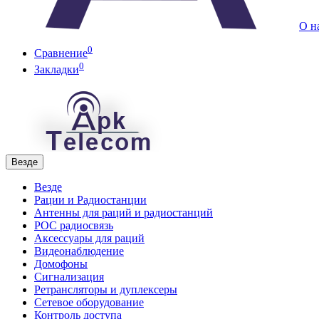
О н
0
Сравнение
0
Закладки
Везде
Везде
Рации и Радиостанции
Антенны для раций и радиостанций
POC радиосвязь
Аксессуары для раций
Видеонаблюдение
Домофоны
Сигнализация
Ретрансляторы и дуплексеры
Сетевое оборудование
Контроль доступа