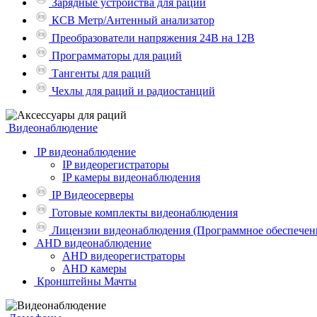
Зарядные устройства для рации
КСВ Метр/Антенный анализатор
Преобразователи напряжения 24В на 12В
Программаторы для раций
Тангенты для раций
Чехлы для раций и радиостанций
Видеонаблюдение
IP видеонаблюдение
IP видеорегистраторы
IP камеры видеонаблюдения
IP Видеосерверы
Готовые комплекты видеонаблюдения
Лицензии видеонаблюдения (Программное обеспечен
AHD видеонаблюдение
AHD видеорегистраторы
AHD камеры
Кронштейны Мачты