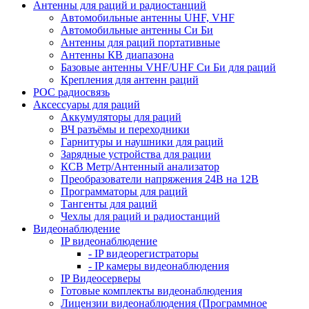
Антенны для раций и радиостанций
Автомобильные антенны UHF, VHF
Автомобильные антенны Си Би
Антенны для раций портативные
Антенны КВ диапазона
Базовые антенны VHF/UHF Си Би для раций
Крепления для антенн раций
POC радиосвязь
Аксессуары для раций
Аккумуляторы для раций
ВЧ разъёмы и переходники
Гарнитуры и наушники для раций
Зарядные устройства для рации
КСВ Метр/Антенный анализатор
Преобразователи напряжения 24В на 12В
Программаторы для раций
Тангенты для раций
Чехлы для раций и радиостанций
Видеонаблюдение
IP видеонаблюдение
- IP видеорегистраторы
- IP камеры видеонаблюдения
IP Видеосерверы
Готовые комплекты видеонаблюдения
Лицензии видеонаблюдения (Программное