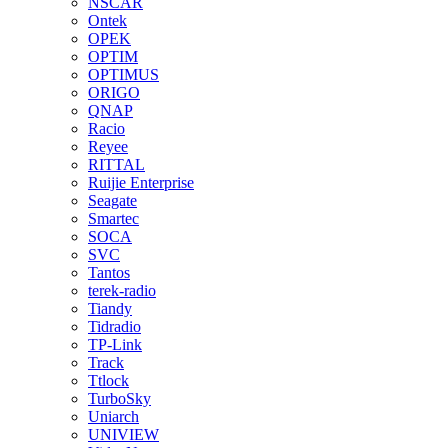
NSCAR
Ontek
OPEK
OPTIM
OPTIMUS
ORIGO
QNAP
Racio
Reyee
RITTAL
Ruijie Enterprise
Seagate
Smartec
SOCA
SVC
Tantos
terek-radio
Tiandy
Tidradio
TP-Link
Track
Ttlock
TurboSky
Uniarch
UNIVIEW