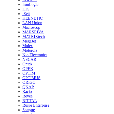
IronLogic
ITK
iZett
KEENETIC
LAN Union
Macroscop
MARSRIVA
MATRIXtech
MegaJet
Molex
Motorola
Nio Electronics
NSCAR
Ontek
OPEK
OPTIM
OPTIMUS
ORIGO
QNAP
Racio
Reyee
RITTAL
Ruijie Enterprise
Seagate