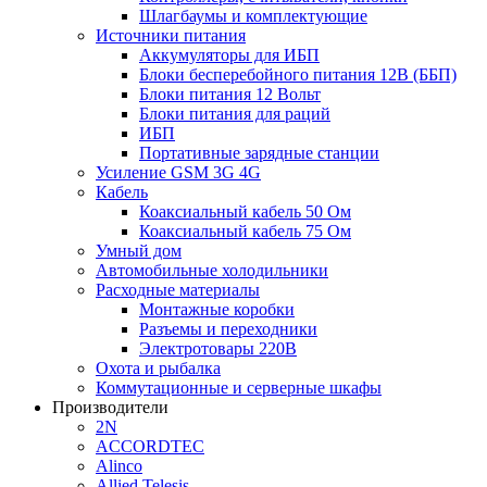
Шлагбаумы и комплектующие
Источники питания
Аккумуляторы для ИБП
Блоки бесперебойного питания 12В (ББП)
Блоки питания 12 Вольт
Блоки питания для раций
ИБП
Портативные зарядные станции
Усиление GSM 3G 4G
Кабель
Коаксиальный кабель 50 Ом
Коаксиальный кабель 75 Ом
Умный дом
Автомобильные холодильники
Расходные материалы
Монтажные коробки
Разъемы и переходники
Электротовары 220В
Охота и рыбалка
Коммутационные и серверные шкафы
Производители
2N
ACCORDTEC
Alinco
Allied Telesis