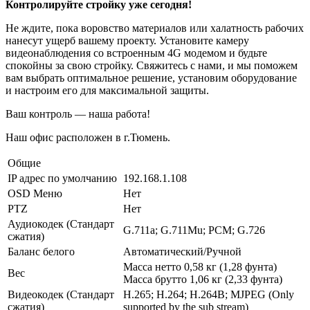
Контролируйте стройку уже сегодня!
Не ждите, пока воровство материалов или халатность рабочих
нанесут ущерб вашему проекту. Установите камеру
видеонаблюдения со встроенным 4G модемом и будьте
спокойны за свою стройку. Свяжитесь с нами, и мы поможем
вам выбрать оптимальное решение, установим оборудование
и настроим его для максимальной защиты.
Ваш контроль — наша работа!
Наш офис расположен в г.Тюмень.
Общие
IP адрес по умолчанию
192.168.1.108
OSD Меню
Нет
PTZ
Нет
Аудиокодек (Стандарт
G.711a; G.711Mu; PCM; G.726
сжатия)
Баланс белого
Автоматический/Ручной
Масса нетто 0,58 кг (1,28 фунта)
Вес
Масса брутто 1,06 кг (2,33 фунта)
Видеокодек (Стандарт
H.265; H.264; H.264B; MJPEG (Only
сжатия)
supported by the sub stream)