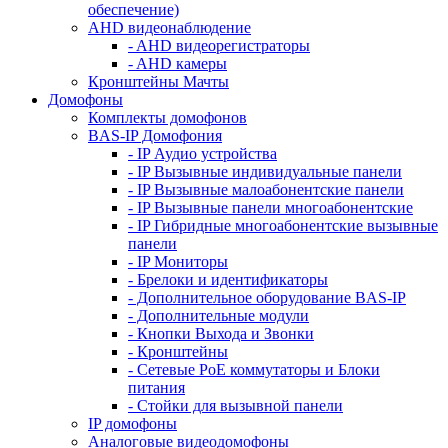
обеспечение)
AHD видеонаблюдение
- AHD видеорегистраторы
- AHD камеры
Кронштейны Мачты
Домофоны
Комплекты домофонов
BAS-IP Домофония
- IP Аудио устройства
- IP Вызывные индивидуальные панели
- IP Вызывные малоабонентские панели
- IP Вызывные панели многоабонентские
- IP Гибридные многоабонентские вызывные
панели
- IP Мониторы
- Брелоки и идентификаторы
- Дополнительное оборудование BAS-IP
- Дополнительные модули
- Кнопки Выхода и Звонки
- Кронштейны
- Сетевые PoE коммутаторы и Блоки
питания
- Стойки для вызывной панели
IP домофоны
Аналоговые видеодомофоны