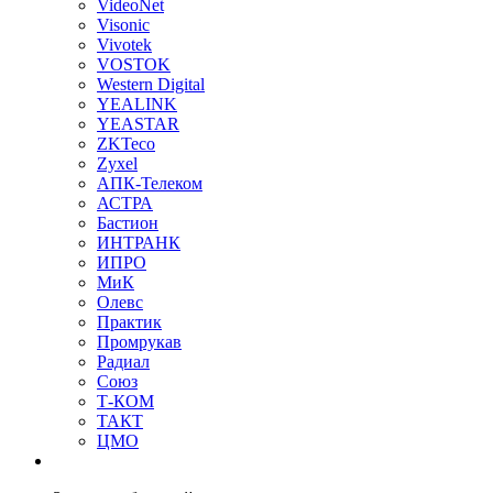
VideoNet
Visonic
Vivotek
VOSTOK
Western Digital
YEALINK
YEASTAR
ZKTeco
Zyxel
АПК-Телеком
АСТРА
Бастион
ИНТРАНК
ИПРО
МиК
Олевс
Практик
Промрукав
Радиал
Союз
Т-КОМ
ТАКТ
ЦМО