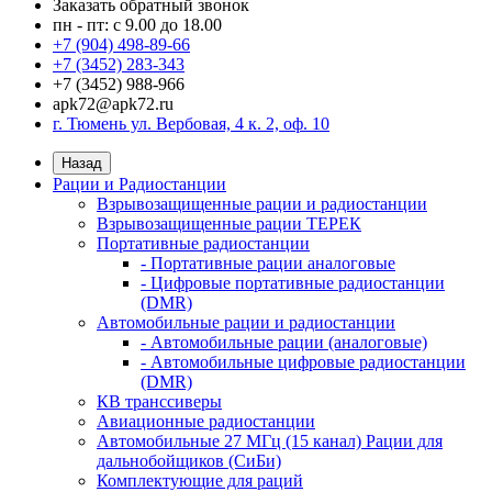
Заказать обратный звонок
пн - пт: с 9.00 до 18.00
+7 (904) 498-89-66
+7 (3452) 283-343
+7 (3452) 988-966
apk72@apk72.ru
г. Тюмень ул. Вербовая, 4 к. 2, оф. 10
Назад
Рации и Радиостанции
Взрывозащищенные рации и радиостанции
Взрывозащищенные рации ТЕРЕК
Портативные радиостанции
- Портативные рации аналоговые
- Цифровые портативные радиостанции
(DMR)
Автомобильные рации и радиостанции
- Автомобильные рации (аналоговые)
- Автомобильные цифровые радиостанции
(DMR)
КВ транссиверы
Авиационные радиостанции
Автомобильные 27 МГц (15 канал) Рации для
дальнобойщиков (СиБи)
Комплектующие для раций