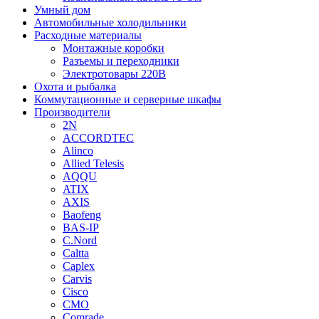
Умный дом
Автомобильные холодильники
Расходные материалы
Монтажные коробки
Разъемы и переходники
Электротовары 220В
Охота и рыбалка
Коммутационные и серверные шкафы
Производители
2N
ACCORDTEC
Alinco
Allied Telesis
AQQU
ATIX
AXIS
Baofeng
BAS-IP
C.Nord
Caltta
Caplex
Carvis
Cisco
CMO
Comrade