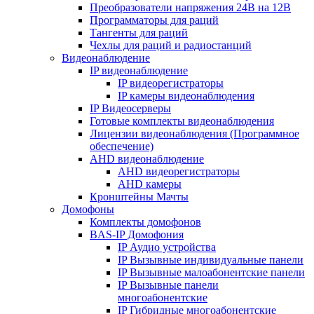
Преобразователи напряжения 24В на 12В
Программаторы для раций
Тангенты для раций
Чехлы для раций и радиостанций
Видеонаблюдение
IP видеонаблюдение
IP видеорегистраторы
IP камеры видеонаблюдения
IP Видеосерверы
Готовые комплекты видеонаблюдения
Лицензии видеонаблюдения (Программное
обеспечение)
AHD видеонаблюдение
AHD видеорегистраторы
AHD камеры
Кронштейны Мачты
Домофоны
Комплекты домофонов
BAS-IP Домофония
IP Аудио устройства
IP Вызывные индивидуальные панели
IP Вызывные малоабонентские панели
IP Вызывные панели
многоабонентские
IP Гибридные многоабонентские