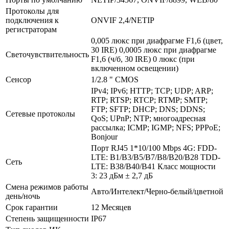
Протоколы для
подключения к
ONVIF 2,4/NETIP
регистраторам
0,005 люкс при диафрагме F1,6 (цвет,
30 IRE) 0,0005 люкс при диафрагме
Светочувствительность
F1,6 (ч/б, 30 IRE) 0 люкс (при
включенном освещении)
Сенсор
1/2.8 " CMOS
IPv4; IPv6; HTTP; TCP; UDP; ARP;
RTP; RTSP; RTCP; RTMP; SMTP;
FTP; SFTP; DHCP; DNS; DDNS;
Сетевые протоколы
QoS; UPnP; NTP; многоадресная
рассылка; ICMP; IGMP; NFS; PPPoE;
Bonjour
Порт RJ45 1*10/100 Mbps 4G: FDD-
LTE: B1/B3/B5/B7/B8/B20/B28 TDD-
Сеть
LTE: B38/B40/B41 Класс мощности
3: 23 дБм ± 2,7 дБ
Смена режимов работы
Авто/Интелект/Черно-белый/цветной
день/ночь
Срок гарантии
12 Месяцев
Степень защищенности
IP67