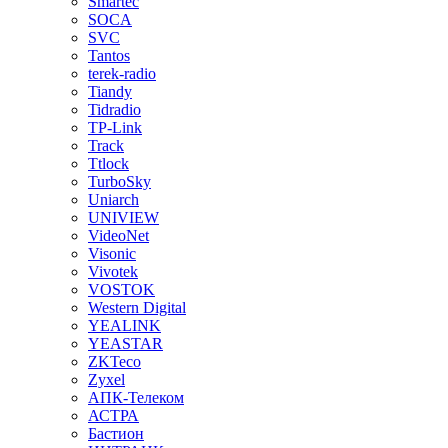
Smartec
SOCA
SVC
Tantos
terek-radio
Tiandy
Tidradio
TP-Link
Track
Ttlock
TurboSky
Uniarch
UNIVIEW
VideoNet
Visonic
Vivotek
VOSTOK
Western Digital
YEALINK
YEASTAR
ZKTeco
Zyxel
АПК-Телеком
АСТРА
Бастион