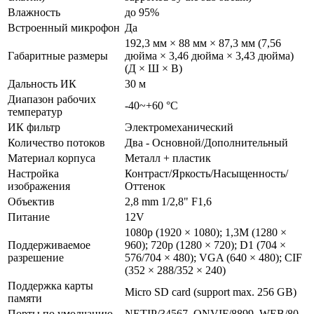
Влажность
до 95%
Встроенный микрофон
Да
192,3 мм × 88 мм × 87,3 мм (7,56
Габаритные размеры
дюйма × 3,46 дюйма × 3,43 дюйма)
(Д × Ш × В)
Дальность ИК
30 м
Диапазон рабочих
-40~+60 °C
температур
ИК фильтр
Электромеханический
Количество потоков
Два - Основной/Дополнительный
Материал корпуса
Металл + пластик
Настройка
Контраст/Яркость/Насыщенность/
изображения
Оттенок
Объектив
2,8 mm 1/2,8" F1,6
Питание
12V
1080p (1920 × 1080); 1,3M (1280 ×
Поддерживаемое
960); 720p (1280 × 720); D1 (704 ×
разрешение
576/704 × 480); VGA (640 × 480); CIF
(352 × 288/352 × 240)
Поддержка карты
Micro SD card (support max. 256 GB)
памяти
Порты по умолчанию
NETIP/34567, ONVIF/8899, WEB/80