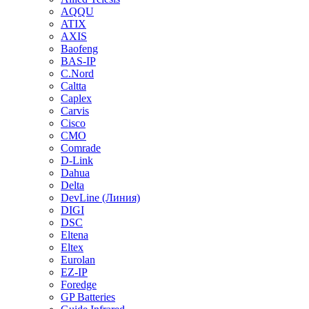
AQQU
ATIX
AXIS
Baofeng
BAS-IP
C.Nord
Caltta
Caplex
Carvis
Cisco
CMO
Comrade
D-Link
Dahua
Delta
DevLine (Линия)
DIGI
DSC
Eltena
Eltex
Eurolan
EZ-IP
Foredge
GP Batteries