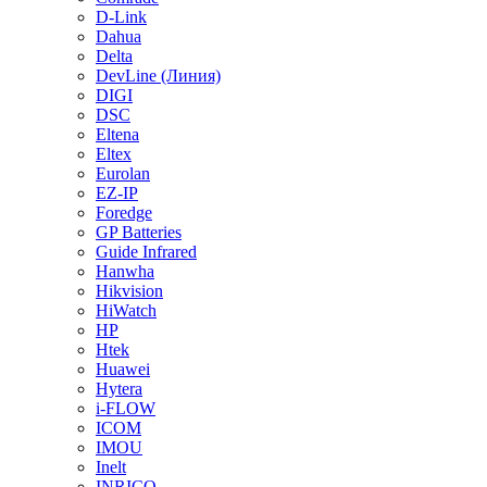
D-Link
Dahua
Delta
DevLine (Линия)
DIGI
DSC
Eltena
Eltex
Eurolan
EZ-IP
Foredge
GP Batteries
Guide Infrared
Hanwha
Hikvision
HiWatch
HP
Htek
Huawei
Hytera
i-FLOW
ICOM
IMOU
Inelt
INRICO