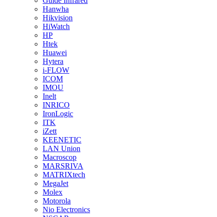
Guide Infrared
Hanwha
Hikvision
HiWatch
HP
Htek
Huawei
Hytera
i-FLOW
ICOM
IMOU
Inelt
INRICO
IronLogic
ITK
iZett
KEENETIC
LAN Union
Macroscop
MARSRIVA
MATRIXtech
MegaJet
Molex
Motorola
Nio Electronics