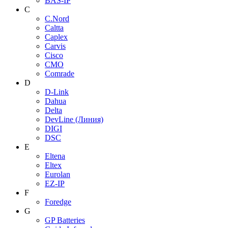
BAS-IP
C
C.Nord
Caltta
Caplex
Carvis
Cisco
CMO
Comrade
D
D-Link
Dahua
Delta
DevLine (Линия)
DIGI
DSC
E
Eltena
Eltex
Eurolan
EZ-IP
F
Foredge
G
GP Batteries