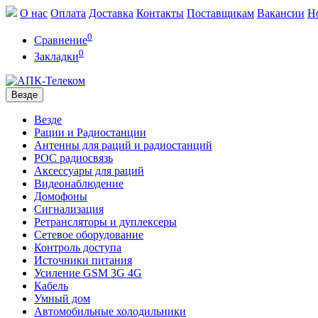
О нас
Оплата
Доставка
Контакты
Поставщикам
Вакансии
Н
0
Сравнение
0
Закладки
Везде
Везде
Рации и Радиостанции
Антенны для раций и радиостанций
POC радиосвязь
Аксессуары для раций
Видеонаблюдение
Домофоны
Сигнализация
Ретрансляторы и дуплексеры
Сетевое оборудование
Контроль доступа
Источники питания
Усиление GSM 3G 4G
Кабель
Умный дом
Автомобильные холодильники