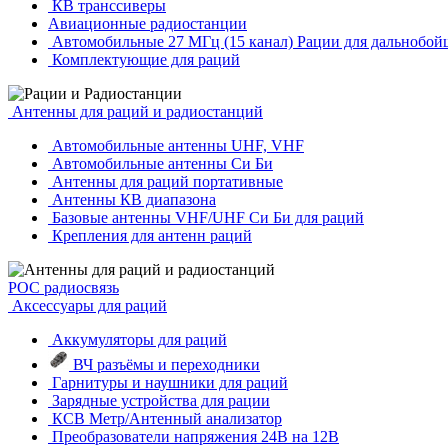
КВ транссиверы
Авиационные радиостанции
Автомобильные 27 МГц (15 канал) Рации для дальнобой
Комплектующие для раций
Антенны для раций и радиостанций
Автомобильные антенны UHF, VHF
Автомобильные антенны Си Би
Антенны для раций портативные
Антенны КВ диапазона
Базовые антенны VHF/UHF Си Би для раций
Крепления для антенн раций
POC радиосвязь
Аксессуары для раций
Аккумуляторы для раций
ВЧ разъёмы и переходники
Гарнитуры и наушники для раций
Зарядные устройства для рации
КСВ Метр/Антенный анализатор
Преобразователи напряжения 24В на 12В