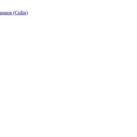
щиков (СиБи)